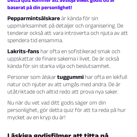
Detta quiz kommer att avslöja vilket godis du är
baserat på din personlighet!
Pepparmintsälskare
är kända för sin
uppmärksamhet på detaljer och organisering. De
tenderar också att vara introverta och njuta av att
spendera tid ensamma.
Lakrits-fans
har ofta en sofistikerad smak och
uppskattar de finare sakerna i livet. De är också
kända för sin starka vilja och beslutsamhet.
Personer som älskar
tuggummi
har ofta en lekfull
natur och njuter av att umgås med andra. De är
utåtriktade och alltid redo att prova nya saker.
Nu när du vet vad ditt godis säger om din
personlighet, gör detta quiz för att ta reda på hur
mycket av en kryp du är!
Läskiga godisfilmer att titta på