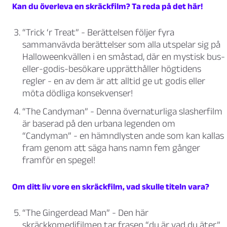
Kan du överleva en skräckfilm? Ta reda på det här!
“Trick ‘r Treat”
- Berättelsen följer fyra
sammanvävda berättelser som alla utspelar sig på
Halloweenkvällen i en småstad, där en mystisk bus-
eller-godis-besökare upprätthåller högtidens
regler - en av dem är att alltid ge ut godis eller
möta dödliga konsekvenser!
“The Candyman”
- Denna övernaturliga slasherfilm
är baserad på den urbana legenden om
“Candyman” - en hämndlysten ande som kan kallas
fram genom att säga hans namn fem gånger
framför en spegel!
Om ditt liv vore en skräckfilm, vad skulle titeln vara?
“The Gingerdead Man”
- Den här
skräckkomedifilmen tar frasen “du är vad du äter”