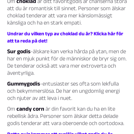
Om
choklad
är ditt favoritgodis är chanserna stora
att du är romantisk till sinnet. Personer som älskar
choklad tenderar att vara mer känslomässigt
känsliga och ha en stark empati.
Undrar du vilken typ av choklad du är? Klicka här för
att ta reda på det!
Sur godis
-älskare kan verka hårda på ytan, men de
har en mjuk punkt för de människor de bryr sig om.
De tenderar också att vara mer extroverta och
äventyrliga.
Gummygodis
-entusiaster ses ofta som lekfulla
och bekymmerslösa. De har en ungdomlig energi
och njuter av att leva i nuet.
Om
candy corn
är din favorit kan du ha en lite
rebellisk ådra. Personer som älskar detta delade
godis tenderar att vara oberoende och oortodoxa.