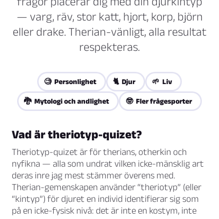
frågor placerar dig med din djurkintyp
— varg, räv, stor katt, hjort, korp, björn
eller drake. Therian-vänligt, alla resultat
respekteras.
🧐 Personlighet
🐈 Djur
🌱 Liv
🐉 Mytologi och andlighet
🤓 Fler frågesporter
Vad är theriotyp-quizet?
Theriotyp-quizet är för therians, otherkin och
nyfikna — alla som undrat vilken icke-mänsklig art
deras inre jag mest stämmer överens med.
Therian-gemenskapen använder “theriotyp” (eller
“kintyp”) för djuret en individ identifierar sig som
på en icke-fysisk nivå: det är inte en kostym, inte