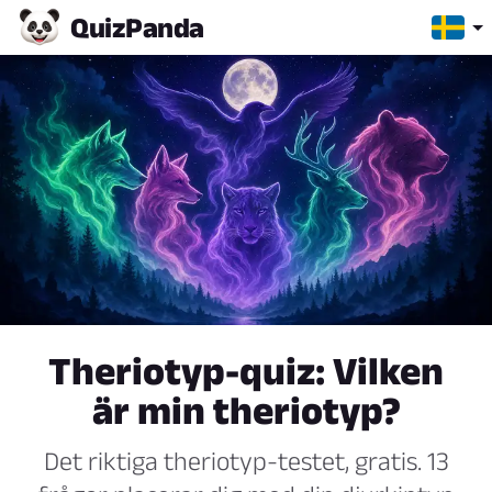
Quiz
Panda
Theriotyp-quiz: Vilken
är min theriotyp?
Det riktiga theriotyp-testet, gratis. 13