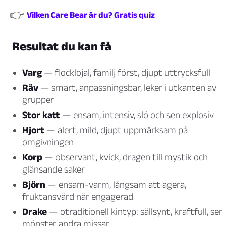
👉
Vilken Care Bear är du? Gratis quiz
Resultat du kan få
Varg
— flocklojal, familj först, djupt uttrycksfull
Räv
— smart, anpassningsbar, leker i utkanten av
grupper
Stor katt
— ensam, intensiv, slö och sen explosiv
Hjort
— alert, mild, djupt uppmärksam på
omgivningen
Korp
— observant, kvick, dragen till mystik och
glänsande saker
Björn
— ensam-varm, långsam att agera,
fruktansvärd när engagerad
Drake
— otraditionell kintyp: sällsynt, kraftfull, ser
mönster andra missar