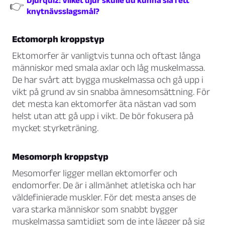
Djurquiz: Vilket djur skulle du kunna slå i ett
👉
knytnävsslagsmål?
Ectomorph kroppstyp
Ektomorfer är vanligtvis tunna och oftast långa
människor med smala axlar och låg muskelmassa.
De har svårt att bygga muskelmassa och gå upp i
vikt på grund av sin snabba ämnesomsättning. För
det mesta kan ektomorfer äta nästan vad som
helst utan att gå upp i vikt. De bör fokusera på
mycket styrketräning.
Mesomorph kroppstyp
Mesomorfer ligger mellan ektomorfer och
endomorfer. De är i allmänhet atletiska och har
väldefinierade muskler. För det mesta anses de
vara starka människor som snabbt bygger
muskelmassa samtidigt som de inte lägger på sig