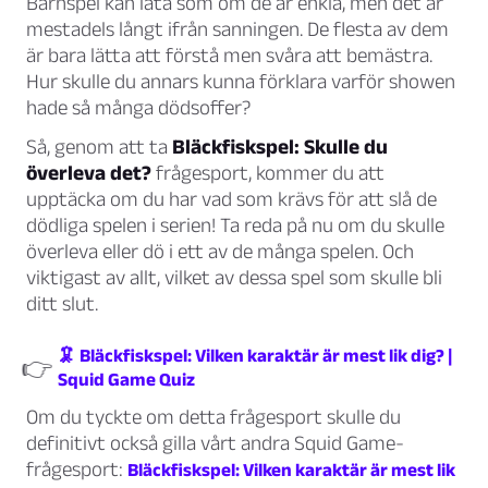
Barnspel kan låta som om de är enkla, men det är
mestadels långt ifrån sanningen. De flesta av dem
är bara lätta att förstå men svåra att bemästra.
Hur skulle du annars kunna förklara varför showen
hade så många dödsoffer?
Så, genom att ta
Bläckfiskspel: Skulle du
överleva det?
frågesport, kommer du att
upptäcka om du har vad som krävs för att slå de
dödliga spelen i serien! Ta reda på nu om du skulle
överleva eller dö i ett av de många spelen. Och
viktigast av allt, vilket av dessa spel som skulle bli
ditt slut.
🦑 Bläckfiskspel: Vilken karaktär är mest lik dig? |
👉
Squid Game Quiz
Om du tyckte om detta frågesport skulle du
definitivt också gilla vårt andra Squid Game-
frågesport:
Bläckfiskspel: Vilken karaktär är mest lik