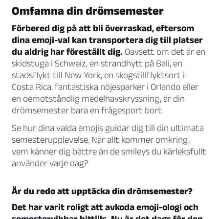
Omfamna din drömsemester
Förbered dig på att bli överraskad, eftersom
dina emoji-val kan transportera dig till platser
du aldrig har föreställt dig.
Oavsett om det är en
skidstuga i Schweiz, en strandhytt på Bali, en
stadsflykt till New York, en skogstillflyktsort i
Costa Rica, fantastiska nöjesparker i Orlando eller
en oemotståndlig medelhavskryssning, är din
drömsemester bara en frågesport bort.
Se hur dina valda emojis guidar dig till din ultimata
semesterupplevelse. När allt kommer omkring,
vem känner dig bättre än de smileys du kärleksfullt
använder varje dag?
Är du redo att upptäcka din drömsemester?
Det har varit roligt att avkoda emoji-ologi och
semestervibbar hittills. Nu är det dags för den