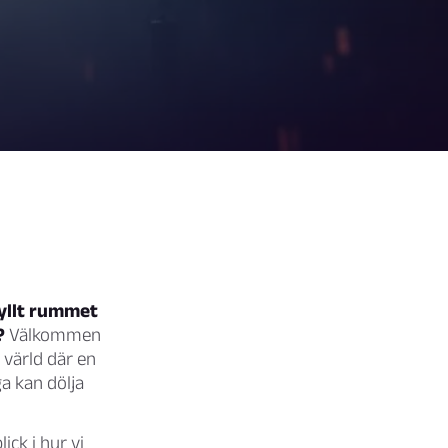
fyllt rummet
?
Välkommen
 värld där en
a kan dölja
ick i hur vi