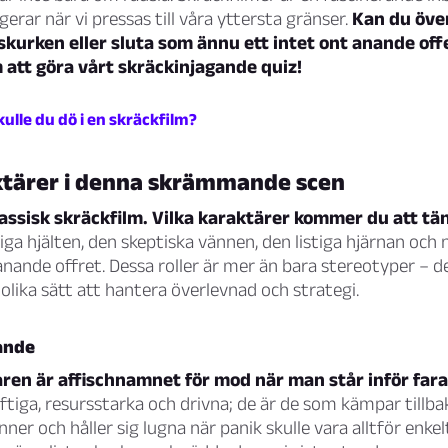
erar när vi pressas till våra yttersta gränser.
Kan du över
skurken eller sluta som ännu ett intet ont anande off
 att göra vårt skräckinjagande quiz!
kulle du dö i en skräckfilm?
ktärer i denna skrämmande scen
assisk skräckfilm. Vilka karaktärer kommer du att tä
ga hjälten, den skeptiska vännen, den listiga hjärnan och n
anande offret. Dessa roller är mer än bara stereotyper – d
olika sätt att hantera överlevnad och strategi.
ande
ren är affischnamnet för mod när man står inför fara
tiga, resursstarka och drivna; de är de som kämpar tillb
nner och håller sig lugna när panik skulle vara alltför enk