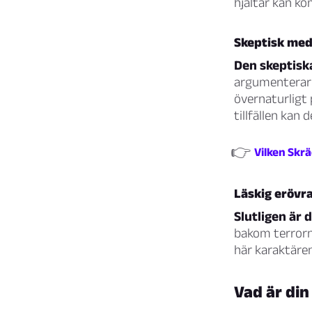
hjältar kan k
Skeptisk med
Den skeptiska
argumenterar 
övernaturligt 
tillfällen kan 
👉
Vilken Skrä
Läskig erövr
Slutligen är 
bakom terrorn 
här karaktären
Vad är din