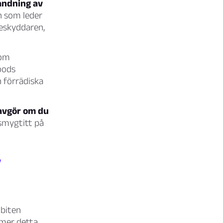
andning av
n som leder
beskyddaren,
som
oods
 förrädiska
 avgör om du
 smygtitt på
v
nbiten
mmer detta