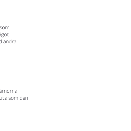
 som
ågot
id andra
järnorna
sluta som den