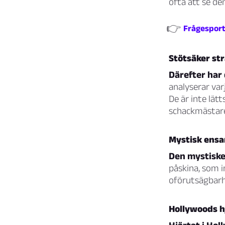
ofta att se de
👉
Frågesport:
Stötsäker st
Därefter har 
analyserar var
De är inte lät
schackmästare
Mystisk ens
Den mystiske
påskina, som i
oförutsägbarhe
Hollywoods h