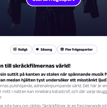
🤣 Roligt
🍁 Säsong
🤓 Fler frågesporter
till skräckfilmernas värld!
sin suttit på kanten av stolen när spännande musik 
dan medan hjälten tyst undersöker ett misstänkt ljud
mernas pulshöjande, adrenalinpumpande värld. Det här är en
 mitt i natten kan innebära katastrof, och där varje skugg
r.
r inte bara om rädsla. Skräckfilmer är en fascinerande inbl