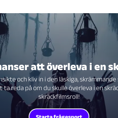
hanser att överleva i en s
nsikte och kliv in i den läskiga, skrämmande
tt ta reda på om du skulle överleva i en skr
skräckfilmsroll!
Starta frågesport