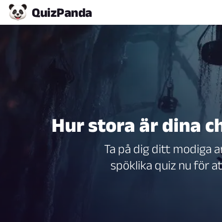
Quiz
Panda
Hur stora är dina c
Ta på dig ditt modiga a
spöklika quiz nu för a