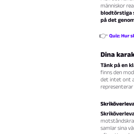
människor reag
blodtörstiga 
på det genom
👉
Quiz: Hur s
Dina kara
Tänk på en kl
finns den modi
det intet ont 
representerar 
Skriköverlev
Skriköverleva
motståndskraf
samlar sina vä