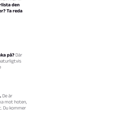
lista den
er? Ta reda
nka på?
Där
aturligtvis
e
.
De är
aka mot hoten,
elt. Du kommer