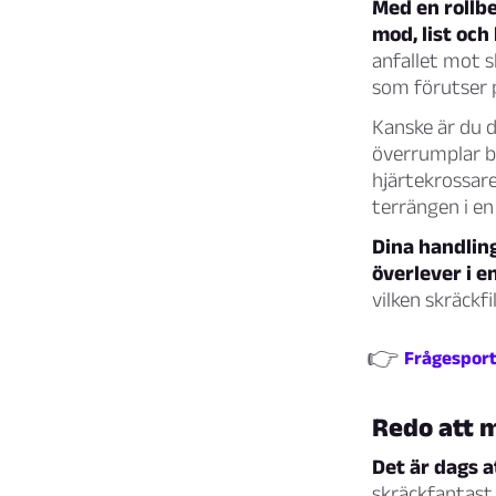
Med en rollb
mod, list och
anfallet mot s
som förutser p
Kanske är du 
överrumplar b
hjärtekrossare
terrängen i en
Dina handling
överlever i e
vilken skräckfi
👉
Frågesport:
Redo att m
Det är dags a
skräckfantast 