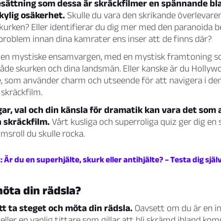
esättning som dessa är skräckfilmer en spännande bl
 kylig osäkerhet.
Skulle du vara den skrikande överlevare
kurken? Eller identifierar du dig mer med den paranoida 
roblem innan dina kamrater ens inser att de finns där?
den mystiske ensamvargen, med en mystisk framtoning 
åde skurken och dina landsmän. Eller kanske är du Hollyw
, som använder charm och utseende för att navigera i den
 skräckfilm.
ar, val och din känsla för dramatik kan vara det som
n skräckfilm.
Vårt kusliga och superroliga quiz ger dig en
lmsroll du skulle rocka.
 Är du en superhjälte, skurk eller antihjälte? – Testa dig själ
öta din rädsla?
tt ta steget och möta din rädsla.
Oavsett om du är en i
eller en vanlig tittare som gillar att bli skrämd ibland ko