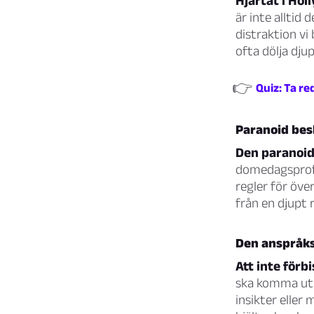
Hjärtat i Hol
är inte alltid
distraktion v
ofta dölja dju
👉
Quiz: Ta re
Paranoid be
Den paranoid
domedagsprofe
regler för öve
från en djupt 
Den anspråk
Att inte för
ska komma ut 
insikter eller 