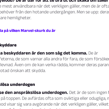
lywood? De är där för att se bra ut och skaka om saker
 de mest användbara när det verkligen gäller, men de är oft
i behöver från den hotande undergången. Men se upp: der
pare hemligheter.
da på vilken Marvel-skurk du är
skyddare
a beskyddaren är den som såg det komma.
De är
terna, de som varnar alla andra för fara, de som försöke
rlevnad. Även om de kan verka rädda, kommer deras parano
rotad önskan att skydda.
slösa underdogen
bise den anspråkslösa underdogen.
Det är de som ingen 
på toppen. De avfärdas ofta som oviktiga eller odugliga,
mod visar sig vara avgörande när det verkligen gäller, vilket