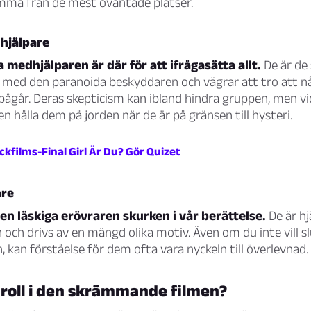
omma från de mest oväntade platser.
hjälpare
 medhjälparen är där för att ifrågasätta allt.
De är de
med den paranoida beskyddaren och vägrar att tro att n
pågår. Deras skepticism kan ibland hindra gruppen, men v
den hålla dem på jorden när de är på gränsen till hysteri.
ckfilms-Final Girl Är Du? Gör Quizet
are
den läskiga erövraren skurken i vår berättelse.
De är h
och drivs av en mängd olika motiv. Även om du inte vill 
, kan förståelse för dem ofta vara nyckeln till överlevnad.
 roll i den skrämmande filmen?