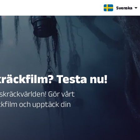
Svenska
kräckfilm? Testa nu!
 skräckvärlden! Gör vårt
äckfilm och upptäck din