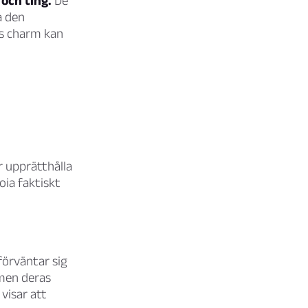
 och ting.
De
a den
as charm kan
r upprätthålla
ia faktiskt
förväntar sig
 men deras
 visar att