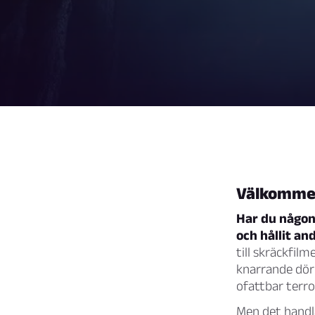
Välkommen 
Har du någon
och hållit an
till skräckfil
knarrande dörr
ofattbar terro
Men det handla