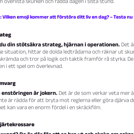
m överlista skurken och rädda dagen i sista stund.
 Vilken emoji kommer att förstöra ditt liv en dag? – Testa nu
rateg
du din stötsäkra strateg, hjärnan i operationen.
Det ä
je situation, hittar de dolda ledtrådarna och räknar ut sku
tskrämda och tror på logik och taktik framför rå styrka. De
n i ett spel om överlevnad.
amvarg
 enstöringen är jokern.
Det är de som verkar veta mer ä
nte är rädda för att bryta mot reglerna eller göra djärva d
t kan vara en enorm fördel i en skräckfilm.
järtekrossare