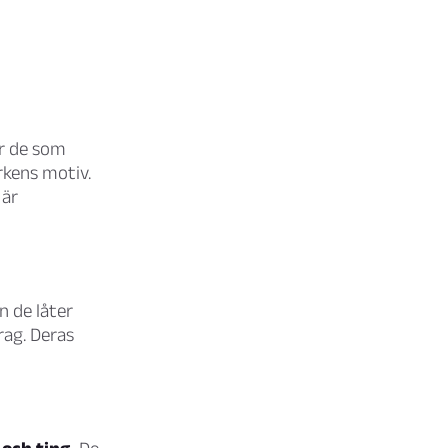
r de som
rkens motiv.
 är
n de låter
rag. Deras