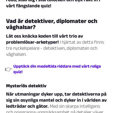
vårt fängslande quiz!
Vad är detektiver, diplomater och
våghalsar?
Låt oss knäcka koden till vårt trio av
problemlösar-arketyper!
I hjärtat av detta finns
tre nyckelspelare - detektiven, diplomaten och
våghalsen.
Upptäck din medeltida riddare med vårt roliga
👉
quiz!
Mysteriös detektiv
När utmaningar dyker upp, tar detektiverna på
sig sin osynliga mantel och dyker in i världen av
ledtrådar och gåtor.
Med sin skarpa intelligens
och noggranna uppmärksamhet på detaljer väver