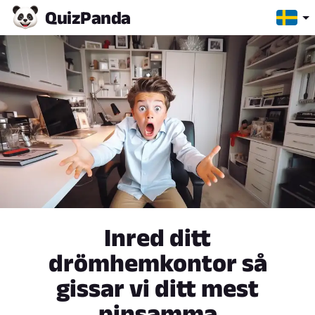
Quiz
Panda
Inred ditt
drömhemkontor så
gissar vi ditt mest
pinsamma