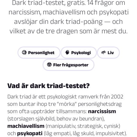
Dark triad-testet, gratis. 14 frågor om
narcissism, machiavellism och psykopati
avslöjar din dark triad-poäng — och
vilket av de tre dragen som är mest du.
🧐 Personlighet
🧠 Psykologi
🌱 Liv
🤓 Fler frågesporter
Vad är dark triad-testet?
Dark triad är ett psykologiskt ramverk från 2002
som buntar ihop tre “mörka” personlighetsdrag
som ofta uppträder tillsammans:
narcissism
(storslagen självbild, behov av beundran),
machiavellism
(manipulativ, strategisk, cynisk)
och
psykopati
(låg empati, låg skuld, impulsivitet).