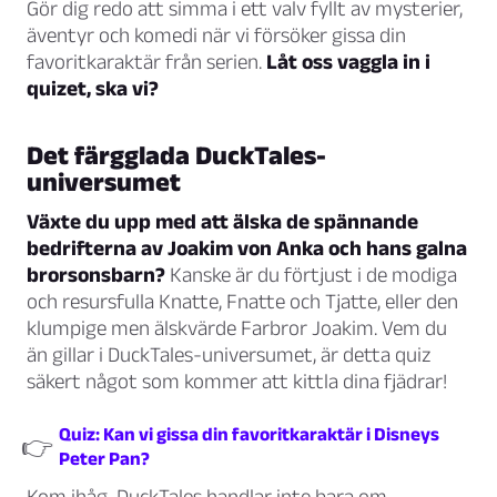
Gör dig redo att simma i ett valv fyllt av mysterier,
äventyr och komedi när vi försöker gissa din
favoritkaraktär från serien.
Låt oss vaggla in i
quizet, ska vi?
Det färgglada DuckTales-
universumet
Växte du upp med att älska de spännande
bedrifterna av Joakim von Anka och hans galna
brorsonsbarn?
Kanske är du förtjust i de modiga
och resursfulla Knatte, Fnatte och Tjatte, eller den
klumpige men älskvärde Farbror Joakim. Vem du
än gillar i DuckTales-universumet, är detta quiz
säkert något som kommer att kittla dina fjädrar!
Quiz: Kan vi gissa din favoritkaraktär i Disneys
👉
Peter Pan?
Kom ihåg, DuckTales handlar inte bara om