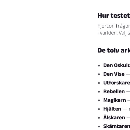
Hur teste
Fjorton frågor
i världen. Väl
De tolv a
Den Oskuld
Den Vise
— 
Utforskar
Rebellen
— 
Magikern
—
Hjälten
— m
Älskaren
— 
Skämtare