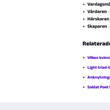
Vardagsmä
Vårdaren
—
Härskaren
Skaparen
—
Relaterad
Vilken kvinn
Light triad-
Anknytnings
Soldat Poet