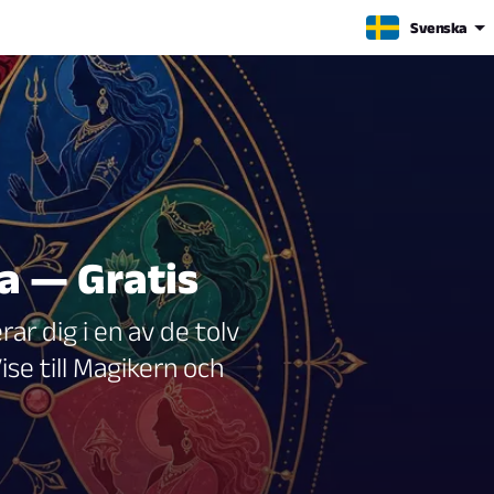
Svenska
a — Gratis
rar dig i en av de tolv
se till Magikern och