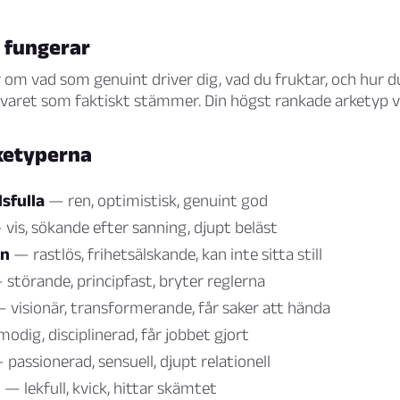
t fungerar
 om vad som genuint driver dig, vad du fruktar, och hur d
j svaret som faktiskt stämmer. Din högst rankade arketyp v
rketyperna
sfulla
— ren, optimistisk, genuint god
vis, sökande efter sanning, djupt beläst
en
— rastlös, frihetsälskande, kan inte sitta still
störande, principfast, bryter reglerna
 visionär, transformerande, får saker att hända
odig, disciplinerad, får jobbet gjort
passionerad, sensuell, djupt relationell
n
— lekfull, kvick, hittar skämtet