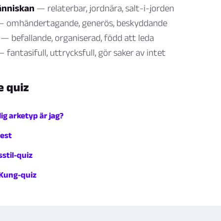
nniskan
— relaterbar, jordnära, salt-i-jorden
 omhändertagande, generös, beskyddande
— befallande, organiserad, född att leda
 fantasifull, uttrycksfull, gör saker av intet
e quiz
lig arketyp är jag?
test
stil-quiz
 Kung-quiz