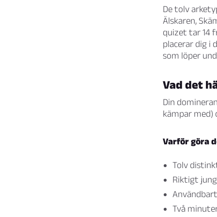
De tolv arkety
Älskaren, Skä
quizet tar 14 
placerar dig 
som löper und
Vad det hä
Din domineran
kämpar med) o
Varför göra d
Tolv distink
Riktigt jun
Användbart i
Två minuter,