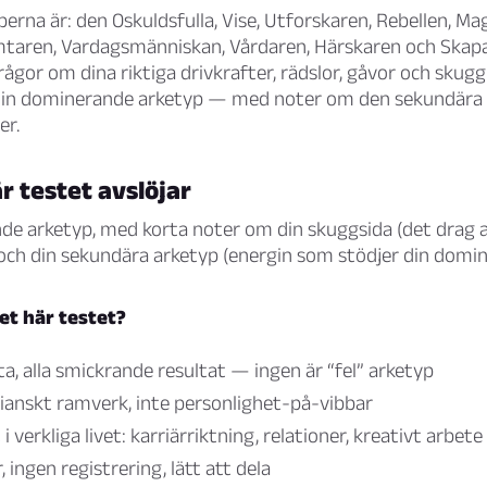
perna är: den Oskuldsfulla, Vise, Utforskaren, Rebellen, Mag
mtaren, Vardagsmänniskan, Vårdaren, Härskaren och Skapa
frågor om dina riktiga drivkrafter, rädslor, gåvor och sku
i din dominerande arketyp — med noter om den sekundära
er.
r testet avslöjar
de arketyp, med korta noter om din skuggsida (det drag 
ch din sekundära arketyp (energin som stödjer din domin
et här testet?
ta, alla smickrande resultat — ingen är “fel” arketyp
gianskt ramverk, inte personlighet-på-vibbar
 verkliga livet: karriärriktning, relationer, kreativt arbete
 ingen registrering, lätt att dela