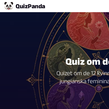
Quiz
Panda
Quiz om d
Quizet om de 12 kvinnl
jungianska feminina