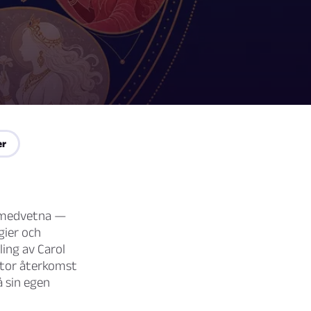
er
 omedvetna —
gier och
ing av Carol
 stor återkomst
å sin egen