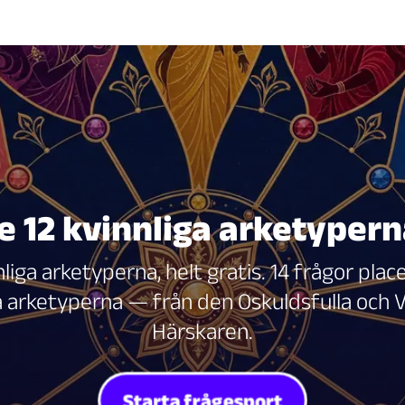
e 12 kvinnliga arketypern
iga arketyperna, helt gratis. 14 frågor place
 arketyperna — från den Oskuldsfulla och Vi
Härskaren.
Starta frågesport