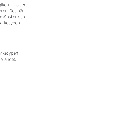
ikern, Hjälten,
ren. Det här
ggmönster och
 arketypen
arketypen
erande).