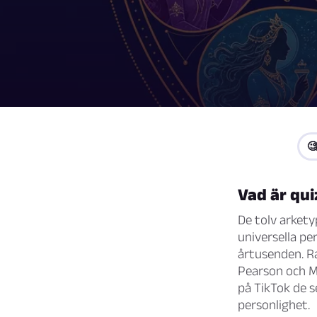
🧐
Vad är qui
De tolv arket
universella p
årtusenden. R
Pearson och M
på TikTok de s
personlighet.