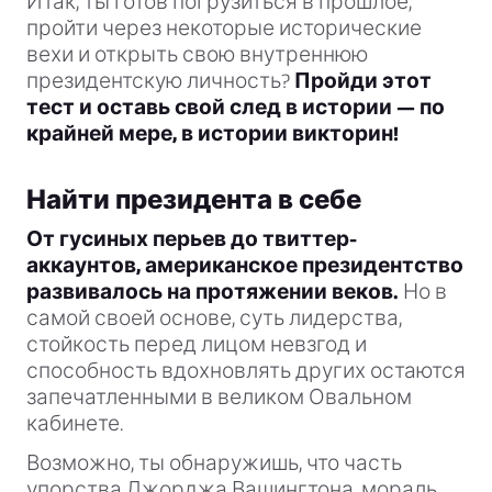
Итак, ты готов погрузиться в прошлое,
пройти через некоторые исторические
вехи и открыть свою внутреннюю
президентскую личность?
Пройди этот
тест и оставь свой след в истории — по
крайней мере, в истории викторин!
Найти президента в себе
От гусиных перьев до твиттер-
аккаунтов, американское президентство
развивалось на протяжении веков.
Но в
самой своей основе, суть лидерства,
стойкость перед лицом невзгод и
способность вдохновлять других остаются
запечатленными в великом Овальном
кабинете.
Возможно, ты обнаружишь, что часть
упорства Джорджа Вашингтона, мораль