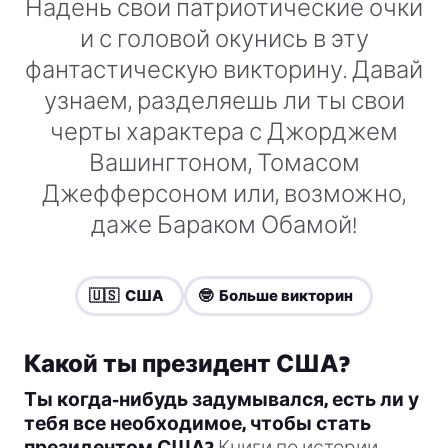
Надень свои патриотические очки
и с головой окунись в эту
фантастическую викторину. Давай
узнаем, разделяешь ли ты свои
черты характера с Джорджем
Вашингтоном, Томасом
Джефферсоном или, возможно,
даже Бараком Обамой!
🇺🇸 США
🤓 Больше викторин
Какой ты президент США?
Ты когда-нибудь задумывался, есть ли у
тебя все необходимое, чтобы стать
президентом США?
Книги по истории