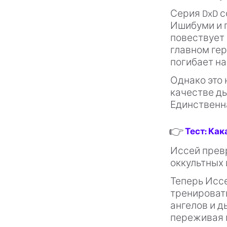
Серия DxD 
Ишибуми и 
повествует 
главном гер
погибает на
Однако это 
качестве д
Единственна
👉
Тест: Как
Иссей превр
оккультных
Теперь Исс
тренироват
ангелов и д
переживая 