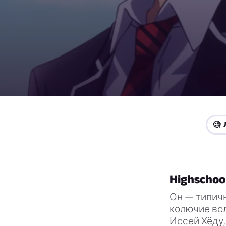
🧐 
Highschoo
Он — типичн
колючие вол
Иссей Хёду, 