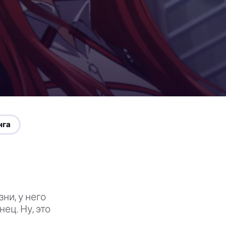
нга
ни, у него
ец. Ну, это