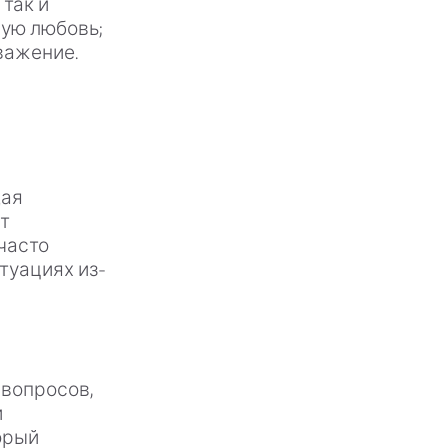
так и
ную любовь;
важение.
щая
т
часто
туациях из-
 вопросов,
и
орый