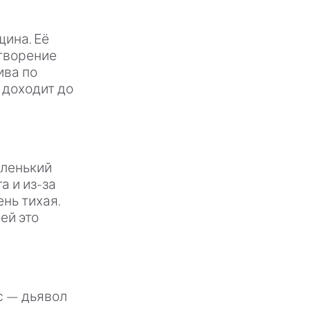
ина. Её
етворение
ива по
 доходит до
аленький
а и из-за
нь тихая.
ей это
с — дьявол