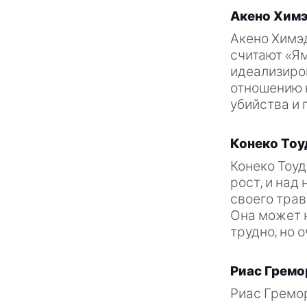
Акено Хим
Акено Химэ
считают «Ям
идеализиро
отношению к
убийства и 
Конеко То
Конеко Тоуд
рост, и над 
своего трав
Она может н
трудно, но 
Риас Гремо
Риас Гремор