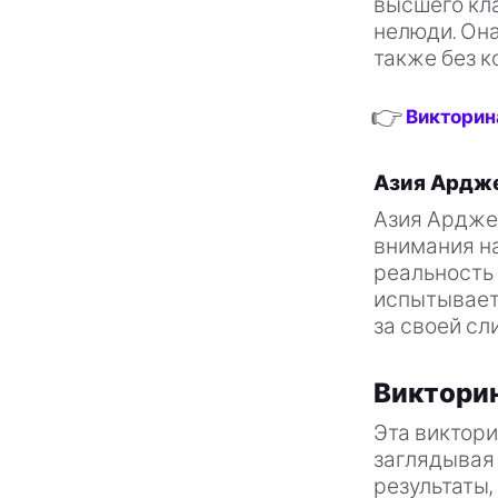
высшего кла
нелюди. Она
также без к
👉
Викторина
Азия Ардж
Азия Ардже
внимания н
реальность
испытывает
за своей сл
Викторин
Эта виктори
заглядывая 
результаты,