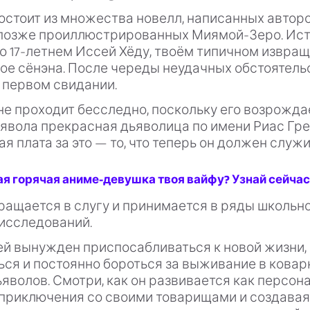
состоит из множества новелл, написанных авто
позже проиллюстрированных Миямой-Зеро. Ис
о 17-летнем Иссей Хёду, твоём типичном извра
ое сёнэна. После череды неудачных обстоятель
 первом свидании.
не проходит бесследно, поскольку его возрожда
ьявола прекрасная дьяволица по имени Риас Гр
я плата за это — то, что теперь он должен служи
ая горячая аниме-девушка твоя вайфу? Узнай сейчас
ащается в слугу и принимается в ряды школьно
 исследований.
ей вынужден приспосабливаться к новой жизни,
ься и постоянно бороться за выживание в кова
ьяволов. Смотри, как он развивается как персон
приключения со своими товарищами и создавая