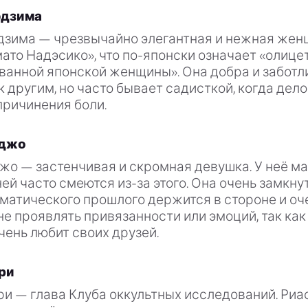
эдзима
дзима — чрезвычайно элегантная и нежная женщ
ато Надэсико», что по-японски означает «олиц
ванной японской женщины». Она добра и заботл
 другим, но часто бывает садисткой, когда дело
причинения боли.
уджо
жо — застенчивая и скромная девушка. У неё м
ней часто смеются из-за этого. Она очень замкнут
матического прошлого держится в стороне и оче
е проявлять привязанности или эмоций, так как 
очень любит своих друзей.
ри
и — глава Клуба оккультных исследований. Риа