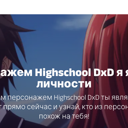
жем Highschool DxD я
личности
им персонажем Highschool DxD ты явл
 прямо сейчас и узнай, кто из перс
похож на тебя!