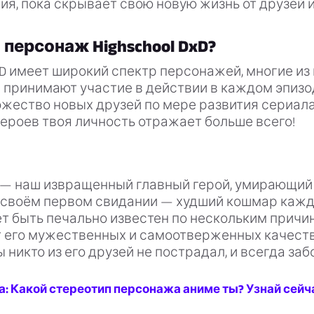
я, пока скрывает свою новую жизнь от друзей и
 персонаж Highschool DxD?
DxD имеет широкий спектр персонажей, многие из
 принимают участие в действии в каждом эпизо
жество новых друзей по мере развития сериала;
героев твоя личность отражает больше всего!
 — наш извращенный главный герой, умирающий
 своём первом свидании — худший кошмар каждо
 быть печально известен по нескольким причин
т его мужественных и самоотверженных качеств
ы никто из его друзей не пострадал, и всегда забо
: Какой стереотип персонажа аниме ты? Узнай сейч