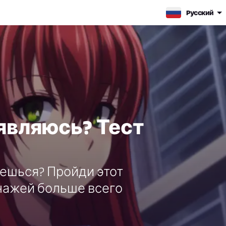
Pусский
 являюсь? Тест
яешься? Пройди этот
онажей больше всего