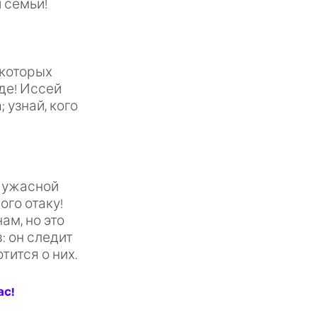
 семьи!
 которых
де! Иссей
 узнай, кого
 ужасной
го отаку!
ам, но это
: он следит
тится о них.
ас!