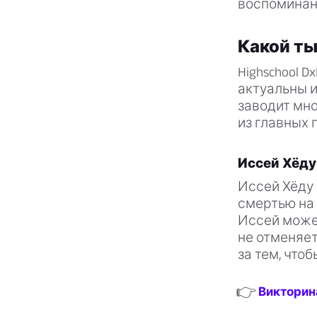
воспоминани
Какой ты
Highschool 
актуальны и
заводит мно
из главных 
Иссей Хёду
Иссей Хёду
смертью на
Иссей может
не отменяе
за тем, чтоб
👉
Викторина