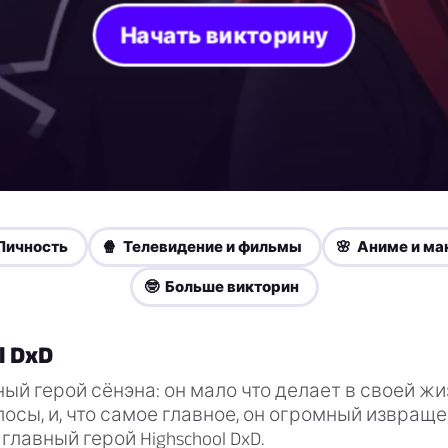
Начать викторину
Личность
🍿 Телевидение и фильмы
🌸 Аниме и ма
🤓 Больше викторин
l DxD
ый герой сёнэна: он мало что делает в своей жиз
осы, и, что самое главное, он огромный извращен
главный герой Highschool DxD.