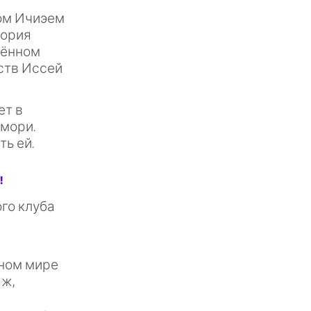
ром Ичиэем
тория
щённом
ств Иссей
ет в
емори.
ть ей.
!
го клуба
рном мире
аж,