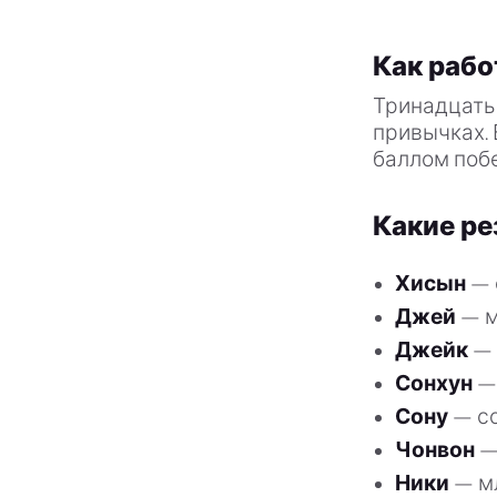
Как рабо
Тринадцать 
привычках. 
баллом поб
Какие р
Хисын
— 
Джей
— м
Джейк
— 
Сонхун
— 
Сону
— со
Чонвон
—
Ники
— мл