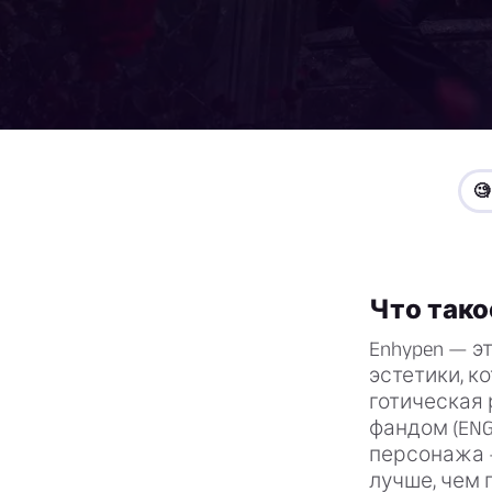

Что тако
Enhypen — э
эстетики, к
готическая 
фандом (ENG
персонажа —
лучше, чем 