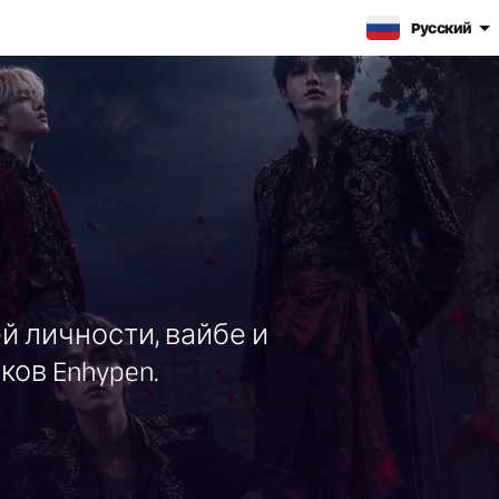
Pусский
ей личности, вайбе и
ов Enhypen.