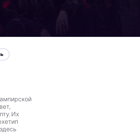
нь
 вампирской
вет,
пту. Их
рхетип
 здесь