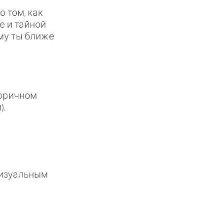
о том, как
е и тайной
ому ты ближе
торичном
).
визуальным