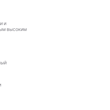
и и
амым высоким
ный
и