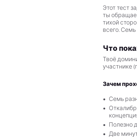
Этот тест з
ты обращае
тихой сторо
всего. Семь
Что пока
Твоё домин
участнике (
Зачем прох
Семь разн
Откалибро
концепци
Полезно д
Две минут