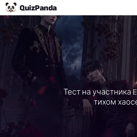
Quiz
Panda
Тест на участника E
тихом хаос