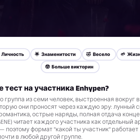
 Личность
🌟 Знаменитости
🤣 Весело
🌱 Жиз
🤓 Больше викторин
е тест на участника Enhypen?
то группа из семи человек, выстроенная вокруг
оторую они проносят через каждую эру: лунный с
романтика, острые наряды, полная отдача конце
ENE) читает каждого участника как отдельный а
 поэтому формат "какой ты участник" работает
почти в любой другой группе.