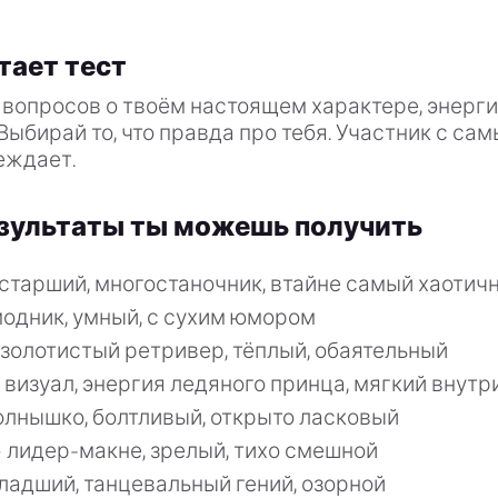
тает тест
вопросов о твоём настоящем характере, энерги
Выбирай то, что правда про тебя. Участник с с
еждает.
езультаты ты можешь получить
старший, многостаночник, втайне самый хаотич
одник, умный, с сухим юмором
золотистый ретривер, тёплый, обаятельный
визуал, энергия ледяного принца, мягкий внутр
лнышко, болтливый, открыто ласковый
 лидер-макне, зрелый, тихо смешной
адший, танцевальный гений, озорной