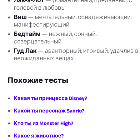
Лав-а-Лот
— романтичный, преданный, с
головой в любовь
Виш
— мечтательный, обнадёживающий,
манифестирующий
Бедтайм
— нежный, сонный,
созерцательный
Гуд Лак
— авантюрный, игривый, удачлив в
неожиданных вещах
Похожие тесты
Какая ты принцесса Disney?
Какой ты персонаж Sanrio?
Кто ты из Monster High?
Какое я животное?