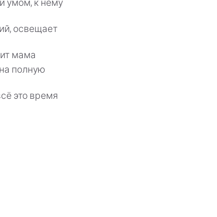
й умом, к нему
ий, освещает
бит мама
 на полную
сё это время