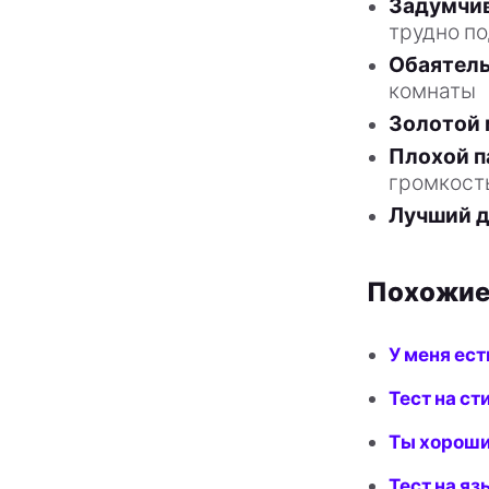
Задумчи
трудно п
Обаятел
комнаты
Золотой 
Плохой п
громкост
Лучший д
Похожие
У меня ест
Тест на ст
Ты хороши
Тест на яз