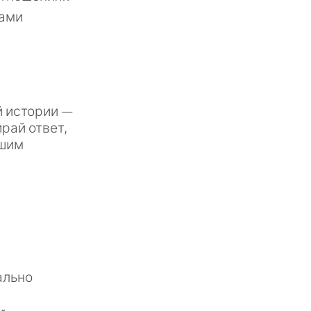
гами
й истории —
рай ответ,
ьшим
ально