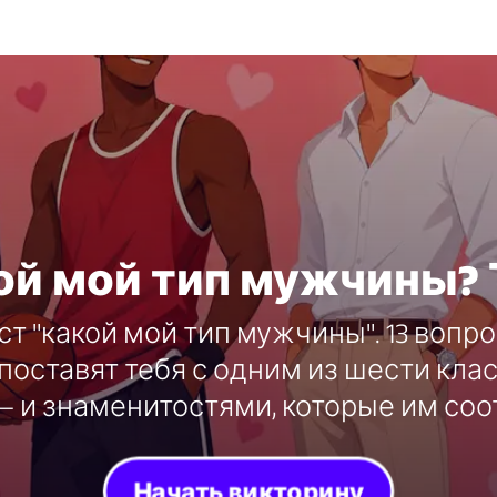
ой мой тип мужчины? 
т "какой мой тип мужчины". 13 вопр
поставят тебя с одним из шести кла
— и знаменитостями, которые им соо
Начать викторину