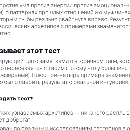
против ума против энергии против эмоциональн
), о паттернах прошлых отношений и о мужчинах
оторым ты бы реально свайпнула вправо. Резуль
ассических архетипов с примерами знаменитост
тно.
зывает этот тест
рующий тип с заметками о вторичном типе, кот
о пересекается с твоим (потому что у большинс
резервный). Плюс три-четыре примера знаменит
 было сверить результат с реальной интуицией.
одить тест?
ких узнаваемых архетипов — никакого расплывч
ет доброта”
ован по реальным исследованиям паттернов в 