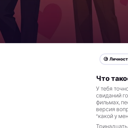
🧐 Личност
Что тако
У тебя точн
свиданий го
фильмах, пе
версия вопр
“какой у ме
Тринадцать 