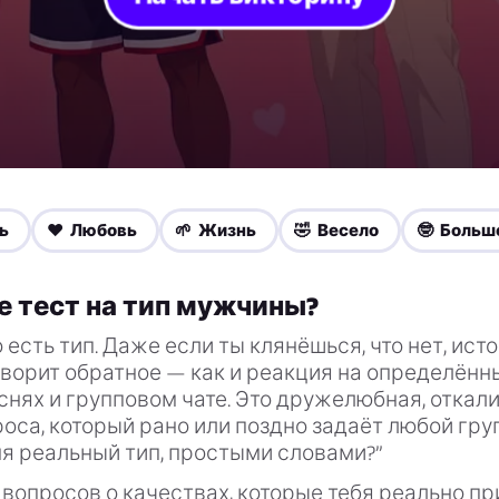
ь
❤️ Любовь
🌱 Жизнь
🤣 Весело
🤓 Больш
е тест на тип мужчины?
о есть тип. Даже если ты клянёшься, что нет, ист
ворит обратное — как и реакция на определённ
снях и групповом чате. Это дружелюбная, отка
оса, который рано или поздно задаёт любой гру
ня реальный тип, простыми словами?”
вопросов о качествах, которые тебя реально п