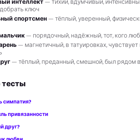
вый интеллект
— тихий, вдумчивый, интенсивны
одобрать ключ
ьный спортсмен
— тёплый, уверенный, физическ
мальчик
— порядочный, надёжный, тот, кого лю
арень
— магнетичный, в татуировках, чувствует
ь
руг
— тёплый, преданный, смешной, был рядом в
 тесты
ь симпатия?
иль привязанности
й друг?
ык любви