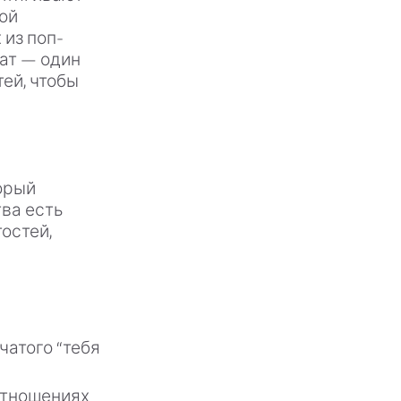
ой
 из поп-
тат — один
ей, чтобы
орый
тва есть
остей,
атого “тебя
отношениях