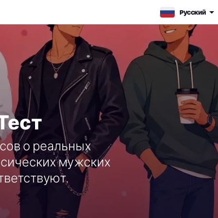
Pусский
Тест
осов о реальных
ссических мужских
тветствуют.