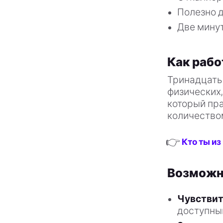
Полезно 
Две минут
Как рабо
Тринадцать
физических,
который пра
количеством
👉
Кто ты из
Возможн
Чувствит
доступный