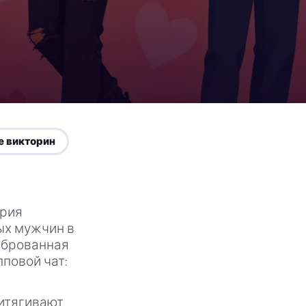
е викторин
ория
ых мужчин в
либрованная
пповой чат:
ритягивают