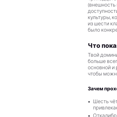
(внешность 
доступности
культуры, к
из шести кл
было конкре
Что пока
Твой домини
больше всег
основной и 
чтобы можно
Зачем прох
Шесть чёт
привлека
Откалибр