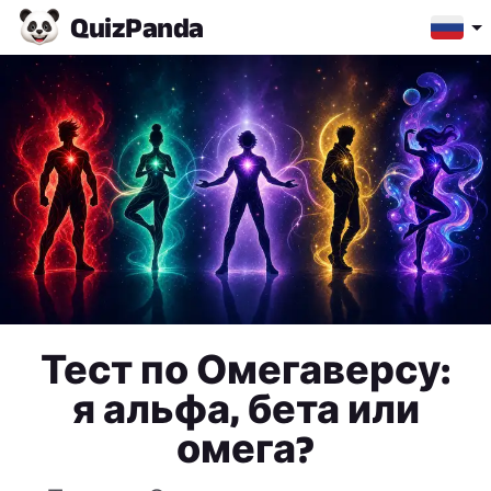
Quiz
Panda
Тест по Омегаверсу:
я альфа, бета или
омега?