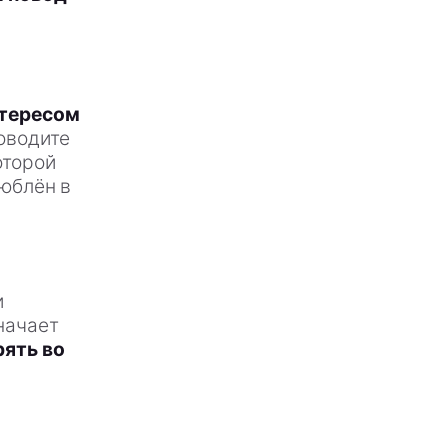
нтересом
оводите
оторой
люблён в
и
начает
рять во