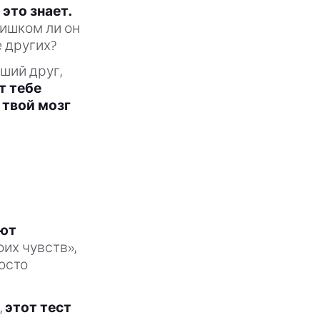
это знает.
ишком ли он
е других?
ший друг,
т тебе
 твой мозг
ают
их чувств»,
росто
,
этот тест