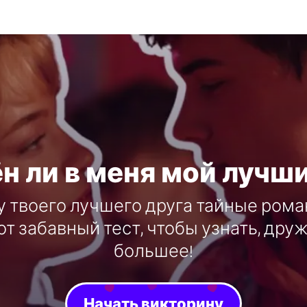
н ли в меня мой лучши
 у твоего лучшего друга тайные рома
от забавный тест, чтобы узнать, друж
большее!
Начать викторину