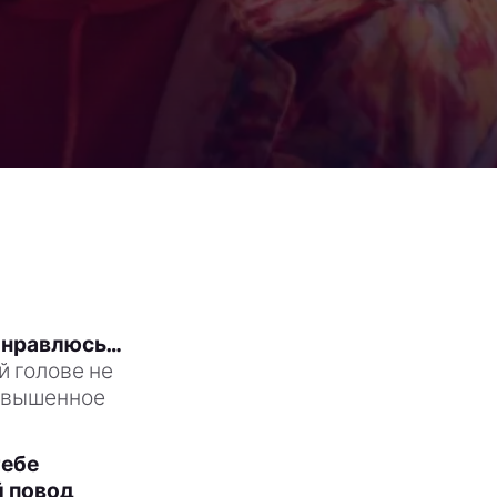
м нравлюсь…
й голове не
повышенное
тебе
й повод