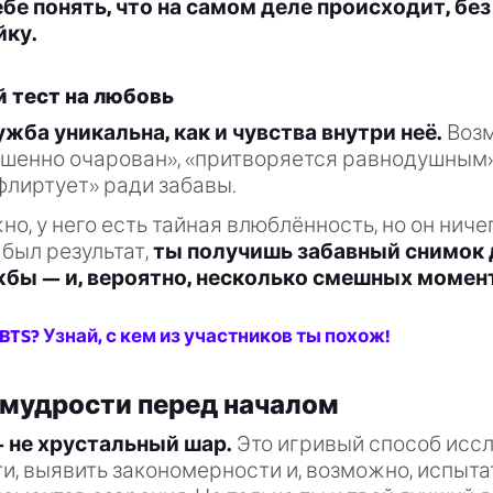
бе понять, что на самом деле происходит, без
йку.
 тест на любовь
жба уникальна, как и чувства внутри неё.
Возм
ршенно очарован», «притворяется равнодушным»
флиртует» ради забавы.
но, у него есть тайная влюблённость, но он ничег
 был результат,
ты получишь забавный снимок
бы — и, вероятно, несколько смешных момен
 BTS? Узнай, с кем из участников ты похож!
мудрости перед началом
— не хрустальный шар.
Это игривый способ исс
, выявить закономерности и, возможно, испыта