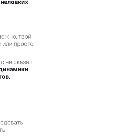
 неловких
ожно, твой
 или просто
о не сказал.
 динамики
тов.
ледовать
ть