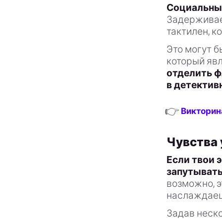
Социальные
Задерживает
тактилен, к
Это могут б
который яв
отделить ф
в детектив
👉
Викторина
Чувства
Если твои 
запутывать
возможно, э
наслаждаеш
Задав неск