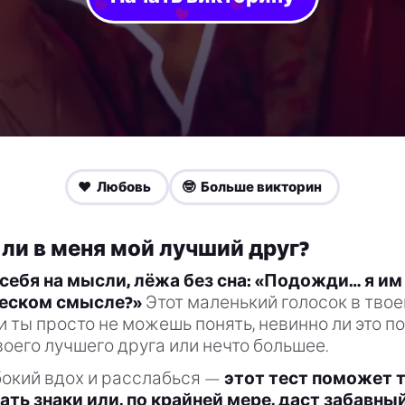
❤️ Любовь
🤓 Больше викторин
ли в меня мой лучший друг?
себя на мысли, лёжа без сна: «Подожди… я и
ческом смысле?»
Этот маленький голосок в твое
 и ты просто не можешь понять, невинно ли это 
оего лучшего друга или нечто большее.
бокий вдох и расслабься —
этот тест поможет 
ть знаки или, по крайней мере, даст забавны