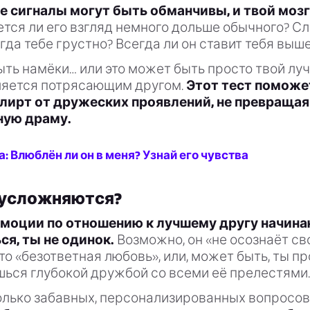
 сигналы могут быть обманчивы, и твой мозг 
ся ли его взгляд немного дольше обычного? Сл
огда тебе грустно? Всегда ли он ставит тебя выш
ыть намёки… или это может быть просто твой луч
ляется потрясающим другом.
Этот тест поможе
лирт от дружеских проявлений, не превращая
ную драму.
: Влюблён ли он в меня? Узнай его чувства
 усложняются?
эмоции по отношению к лучшему другу начин
ся, ты не одинок.
Возможно, он «не осознаёт сво
то «безответная любовь», или, может быть, ты п
ься глубокой дружбой со всеми её прелестями.
олько забавных, персонализированных вопросов