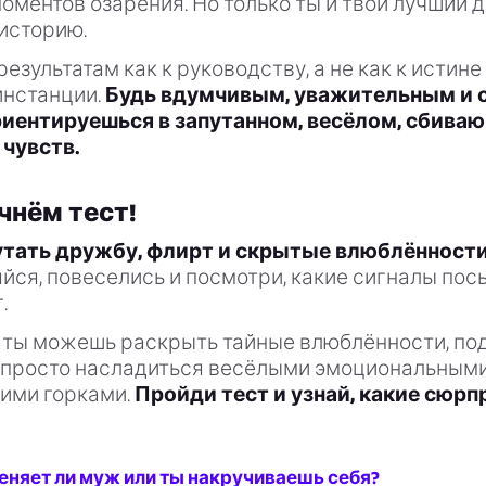
оментов озарения. Но только ты и твой лучший д
историю.
результатам как к руководству, а не как к истине
инстанции.
Будь вдумчивым, уважительным и 
риентируешься в запутанном, весёлом, сбива
 чувств.
чнём тест!
утать дружбу, флирт и скрытые влюблённост
ся, повеселись и посмотри, какие сигналы пос
.
— ты можешь раскрыть тайные влюблённости, по
 просто насладиться весёлыми эмоциональным
ими горками.
Пройди тест и узнай, какие сюрп
еняет ли муж или ты накручиваешь себя?