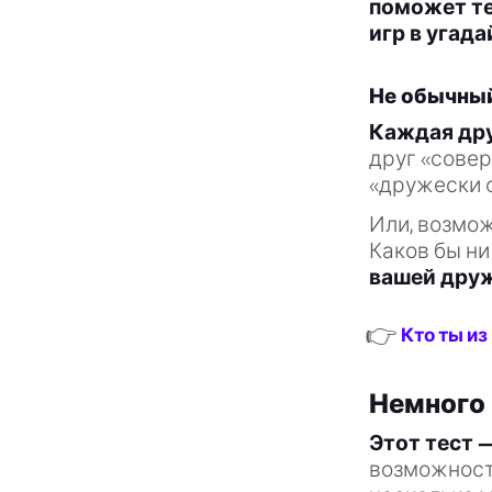
поможет те
игр в угада
Не обычный
Каждая дру
друг «сове
«дружески 
Или, возмож
Каков бы ни
вашей друж
👉
Кто ты из
Немного 
Этот тест 
возможности