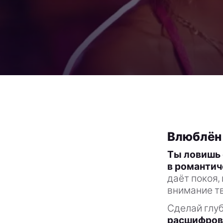
Влюблён 
Ты ловишь 
в романти
даёт покоя,
внимание тв
Сделай глу
расшифрова