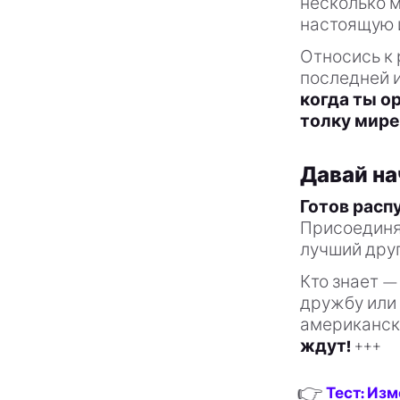
несколько м
настоящую 
Относись к 
последней 
когда ты о
толку мире
Давай на
Готов расп
Присоединяй
лучший друг
Кто знает 
дружбу или
американск
ждут!
+++
👉
Тест: Изм