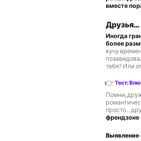
вместе пор
Друзья… 
Иногда гра
более разм
кучу времен
позавидовал
тебя? Или э
👉
Тест: Влю
Помни, друж
романтическ
просто… дру
френдзоне 
Выявление 