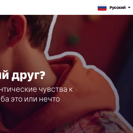
Pусский
й друг?
нтические чувства к
ба это или нечто