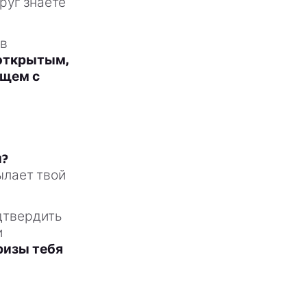
руг знаете
 в
открытым,
ющем с
и?
ылает твой
дтвердить
и
ризы тебя