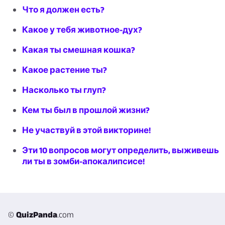
Что я должен есть?
Какое у тебя животное-дух?
Какая ты смешная кошка?
Какое растение ты?
Насколько ты глуп?
Кем ты был в прошлой жизни?
Не участвуй в этой викторине!
Эти 10 вопросов могут определить, выживешь
ли ты в зомби-апокалипсисе!
©
QuizPanda
.com