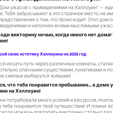
“Дом ужасов с привидениями на Хэллоуин” — ед
е. Тебя забрасывают в это странное место, не им
редставления о том, что происходит. Этот дом 
ивидениями и наполнен всеми мыслимыми ужас
ходи викторину ночью, когда никого нет дома!
ее!
рой свою эстетику Хэллоуина на 2025 год
ся искать путь через различные комнаты, сталк
ертельно опасными существами, лунатиками и л
ые смелые выберутся живыми!
я, что тебе понравится пребывание… в доме 
ми на Хэллоуин!
на потребовала много усилий и ресурсов, поэто
о тебе понравится твоё путешествие! И помни: е
сегда можешь повторить викторину столько раз,