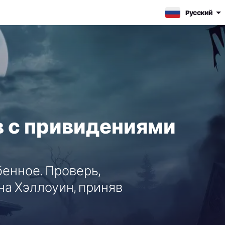
Pусский
 с привидениями
бенное. Проверь,
а Хэллоуин, приняв