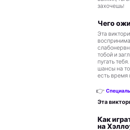
захочешь!
Чего ожи
Эта виктори
воспринима
слабонервны
тобой и заг
пугать тебя
шансы на то
есть время 
👉
Специаль
Эта виктор
Как игра
на Хэлло