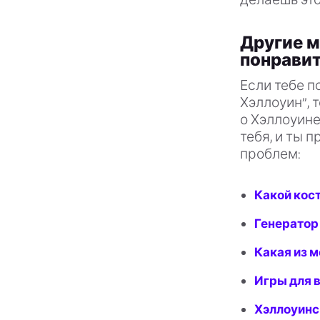
Другие м
понрави
Если тебе 
Хэллоуин”, 
о Хэллоуине
тебя, и ты 
проблем:
Какой кос
Генератор
Какая из 
Игры для 
Хэллоуинс