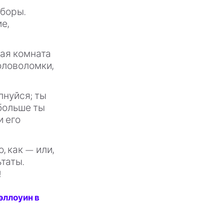
ыборы.
е,
ая комната
оловоломки,
лнуйся; ты
больше ты
и его
, как — или,
таты.
!
эллоуин в