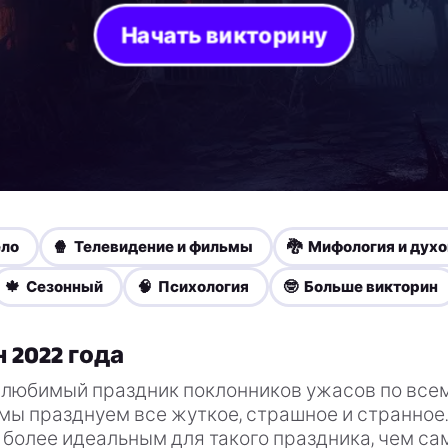
Начать викторину
ело
🍿 Телевидение и фильмы
🐉 Мифология и дух
🍁 Сезонный
🧠 Психология
🤓 Больше викторин
 2022 года
 любимый праздник поклонников ужасов по всем
 мы празднуем все жуткое, страшное и странное.
более идеальным для такого праздника, чем са