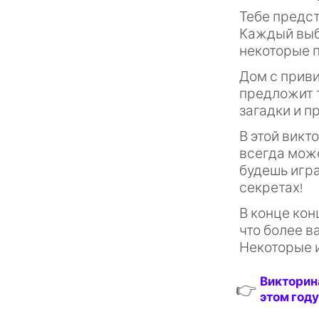
Тебе предст
Каждый выб
некоторые п
Дом с прив
предложит т
загадки и п
В этой викт
всегда може
будешь игра
секретах!
В конце кон
что более в
Некоторые и
Викторин
👉
этом году