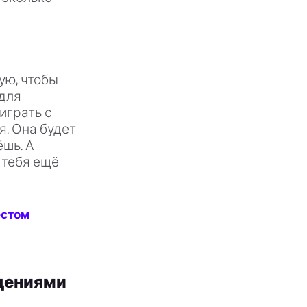
ую, чтобы
 для
играть с
я. Она будет
ёшь. А
У тебя ещё
естом
идениями