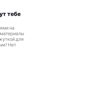
ут тебе
иями на
е материалы
 жуткой для
ми? Нет