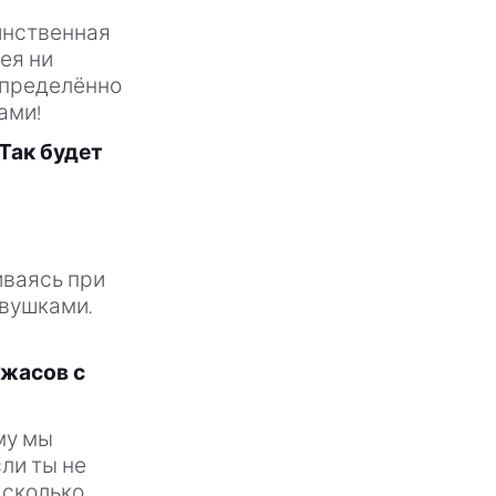
инственная
ея ни
определённо
ами!
 Так будет
иваясь при
овушками.
ужасов с
му мы
сли ты не
 сколько