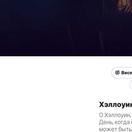
🤣 Вес
Хэллоуин
О Хэллоуин,
День, когда
может быть 