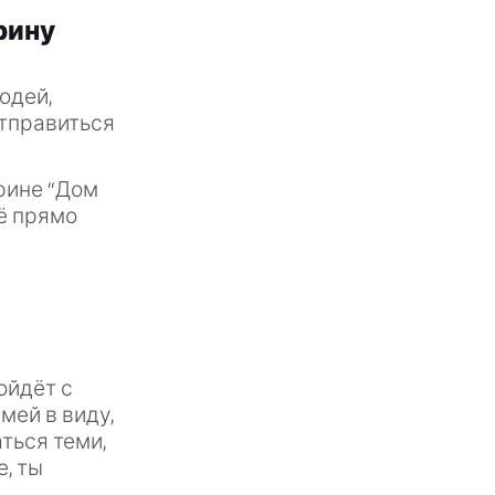
рину
юдей,
отправиться
орине “Дом
её прямо
ойдёт с
мей в виду,
ться теми,
е, ты