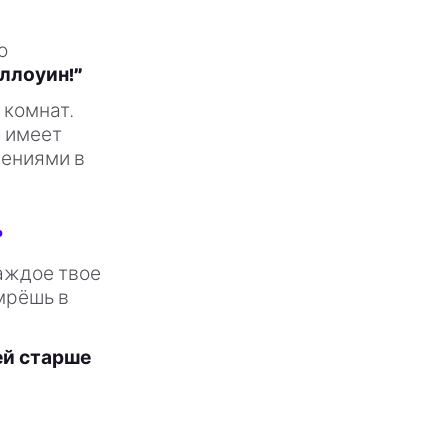
о
ллоуин!”
 комнат.
е имеет
дениями в
?
аждое твое
мрёшь в
ей старше