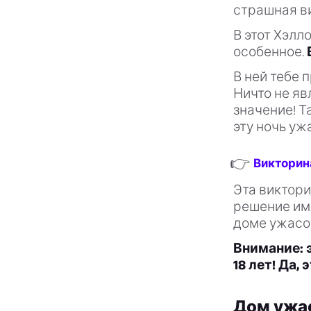
страшная ви
В этот Хэлл
особенное.
В ней тебе 
Ничто не яв
значение! Т
эту ночь уж
👉
Викторина
Эта виктори
решение име
доме ужасо
Внимание: 
18 лет! Да,
Дом ужас