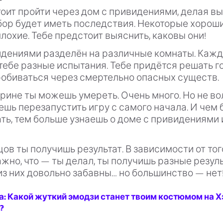
оит пройти через дом с привидениями, делая в
ор будет иметь последствия. Некоторые хороши
лохие. Тебе предстоит выяснить, каковы они!
идениями разделён на различные комнаты. Кажд
ебе разные испытания. Тебе придётся решать г
робиваться через смертельно опасных существ.
орине ты можешь умереть. Очень много. Но не во
шь перезапустить игру с самого начала. И чем 
ть, тем больше узнаешь о доме с привидениями 
цов ты получишь результат. В зависимости от того
ажно, что — ты делал, ты получишь разные резуль
з них довольно забавны… но большинство — нет
а: Какой жуткий эмодзи станет твоим костюмом на Х
?