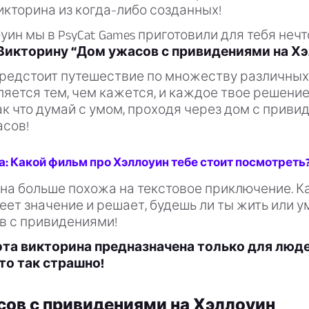
кторина из когда-либо созданных!
оуин мы в PsyCat Games приготовили для тебя нечт
Викторину “Дом ужасов с привидениями на Хэ
предстоит путешествие по множеству различных
ляется тем, чем кажется, и каждое твое решени
ак что думай с умом, проходя через дом с приви
асов!
: Какой фильм про Хэллоуин тебе стоит посмотреть
на больше похожа на текстовое приключение. К
ет значение и решает, будешь ли ты жить или у
в с привидениями!
эта викторина предназначена только для люд
 это так страшно!
ов с привидениями на Хэллоуин