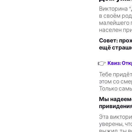
Викторина 
в своём род
малейшего п
населен пр
Совет: про
ещё страшн
👉
Квиз: Отк
Тебе придёт
этом со см
Только сам
Мы надеемс
привидения
Эта виктори
уверены, чт
выжил, ты в