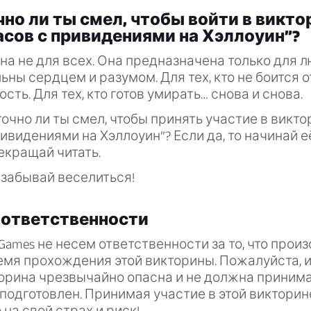
но ли ты смел, чтобы войти в викто
сов с привидениями на Хэллоуин”?
на не для всех. Она предназначена только для л
ьны сердцем и разумом. Для тех, кто не боится 
сть. Для тех, кто готов умирать… снова и снова.
точно ли ты смел, чтобы принять участие в викт
ивидениями на Хэллоуин”? Если да, то начинай 
екращай читать.
 забывай веселиться!
 ответственности
 Games не несем ответственности за то, что произ
емя прохождения этой викторины. Пожалуйста, и
торина чрезвычайно опасна и не должна принима
е подготовлен. Принимая участие в этой викторин
 на свой страх и риск!