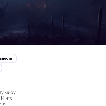
овность
у миру.
 И что
мая