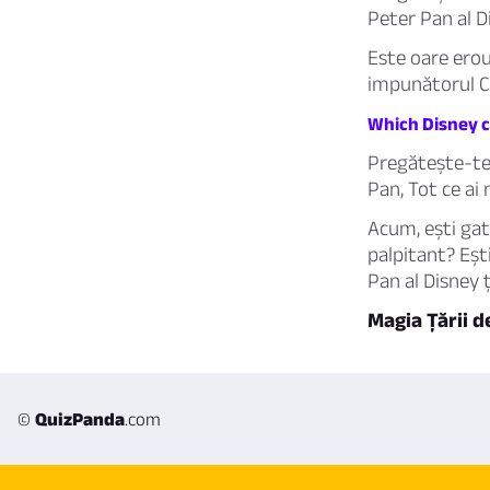
Peter Pan al D
Este oare erou
impunătorul Că
Which Disney c
Pregătește-te 
Pan,
Tot ce ai 
Acum, ești gata
palpitant? Eșt
Pan al Disney ț
Magia Țării d
©
QuizPanda
.com