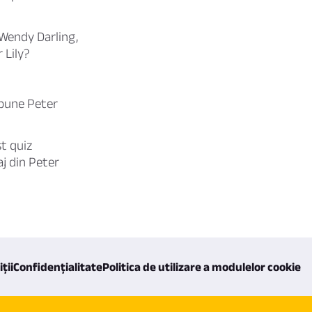
 Wendy Darling,
 Lily?
spune Peter
st quiz
aj din Peter
ții
Confidențialitate
Politica de utilizare a modulelor cookie