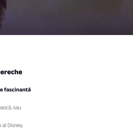
 pereche
ie fascinantă
ească, sau
 al Disney.