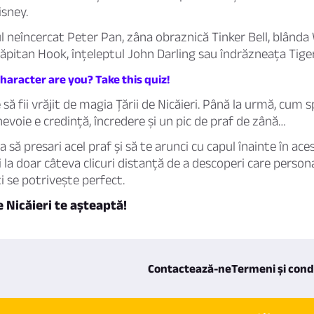
isney.
l neîncercat Peter Pan, zâna obraznică Tinker Bell, blânda
pitan Hook, înțeleptul John Darling sau îndrăzneața Tiger
haracter are you? Take this quiz!
să fii vrăjit de magia Țării de Nicăieri. Până la urmă, cum 
nevoie e credință, încredere și un pic de praf de zână…
 să presari acel praf și să te arunci cu capul înainte în ace
i la doar câteva clicuri distanță de a descoperi care person
i se potrivește perfect.
e Nicăieri te așteaptă!
Contactează-ne
Termeni și condi