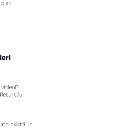
 plac
ieri
 vicleni?
fletul tău
ate, există un