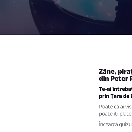
Zâne, pira
din Peter 
Te-ai întreba
prin Țara de 
Poate că ai vi
poate îți place
Încearcă quizu