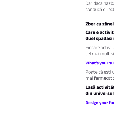
Dar dacă năzbât
conducă direct
Zbor cu zânele
Care e activi
duel spadasin
Fiecare activi
cel mai mult și
What’s your su
Poate că ești 
mai fermecător
Lasă activită
din universul
Design your fan