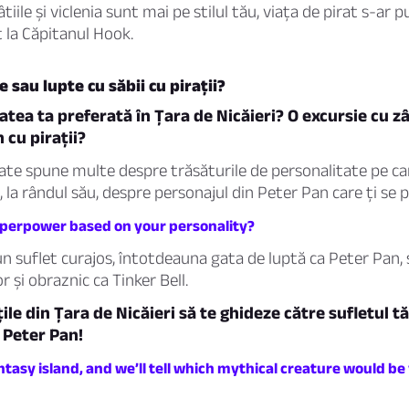
iile și viclenia sunt mai pe stilul tău, viața de pirat s-ar p
 la Căpitanul Hook.
 sau lupte cu săbii cu pirații?
tatea ta preferată în Țara de Nicăieri? O excursie cu z
 cu pirații?
tate spune multe despre trăsăturile de personalitate pe car
, la rândul său, despre personajul din Peter Pan care ți se 
perpower based on your personality?
un suflet curajos, întotdeauna gata de luptă ca Peter Pan, 
 și obraznic ca Tinker Bell.
țile din Țara de Nicăieri să te ghideze către sufletul 
 Peter Pan!
tasy island, and we’ll tell which mythical creature would be