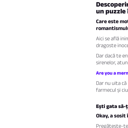
Descoperir
un puzzle 
Care este mot
romantismulu
Aici se află in
dragoste inoce
Dar dacă te en
sirenelor, atu
Are you a merm
Dar nu uita că 
farmecul și ciu
Ești gata să-
Okay, a sosit
Pregătește-te s