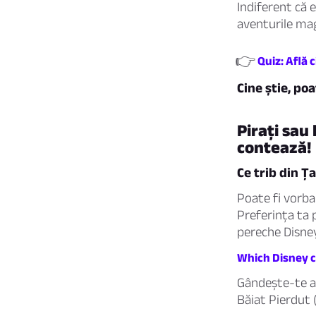
Indiferent că e
aventurile mag
👉
Quiz: Află 
Cine știe, poa
Pirați sau 
contează!
Ce trib din Ța
Poate fi vorba 
Preferința ta 
pereche Disney
Which Disney c
Gândește-te aș
Băiat Pierdut 