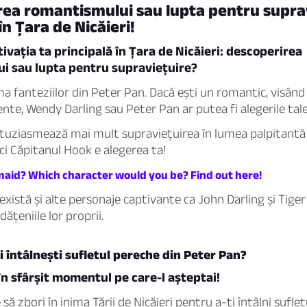
ea romantismului sau lupta pentru suprav
în Țara de Nicăieri!
ivația ta principală în Țara de Nicăieri: descoperirea
i sau lupta pentru supraviețuire?
ima fanteziilor din Peter Pan. Dacă ești un romantic, visând
nte, Wendy Darling sau Peter Pan ar putea fi alegerile tale
tuziasmează mai mult supraviețuirea în lumea palpitantă a 
nci Căpitanul Hook e alegerea ta!
aid? Which character would you be? Find out here!
există și alte personaje captivante ca John Darling și Tiger L
dățeniile lor proprii.
ți întâlnești sufletul pereche din Peter Pan?
 în sfârșit momentul pe care-l așteptai!
ă zbori în inima Țării de Nicăieri pentru a-ți întâlni sufle