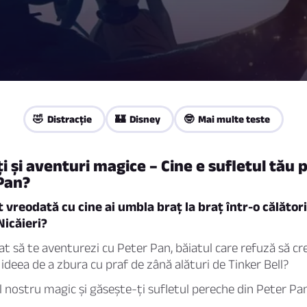
🤣 Distracţie
🏰 Disney
🤓 Mai multe teste
ți și aventuri magice – Cine e sufletul tău
Pan?
t vreodată cu cine ai umbla braț la braț într-o călător
Nicăieri?
sat să te aventurezi cu Peter Pan, băiatul care refuză să cr
 ideea de a zbura cu praf de zână alături de Tinker Bell?
l nostru magic și găsește-ți sufletul pereche din Peter Pan