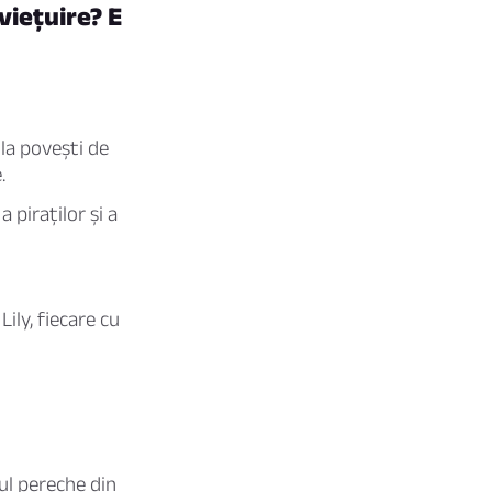
iețuire? E
 la povești de
.
piraților și a
ily, fiecare cu
tul pereche din