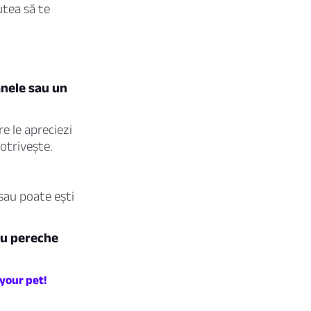
utea să te
ânele sau un
e le apreciezi
potrivește.
sau poate ești
tău pereche
 your pet!