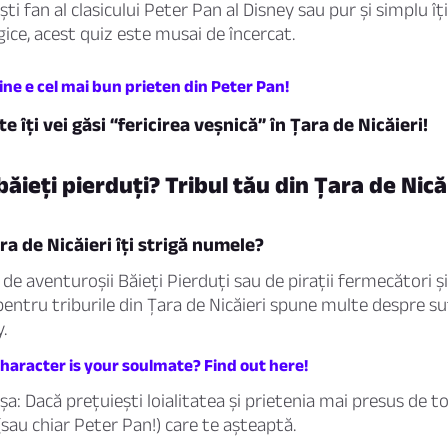
ști fan al clasicului Peter Pan al Disney sau pur și simplu îți
ice, acest quiz este musai de încercat.
cine e cel mai bun prieten din Peter Pan!
te îți vei găsi “fericirea veșnică” în Țara de Nicăieri!
băieți pierduți? Tribul tău din Țara de Nică
ra de Nicăieri îți strigă numele?
de aventuroșii Băieți Pierduți sau de pirații fermecători și
pentru triburile din Țara de Nicăieri spune multe despre su
.
haracter is your soulmate? Find out here!
a: Dacă prețuiești loialitatea și prietenia mai presus de to
(sau chiar Peter Pan!) care te așteaptă.