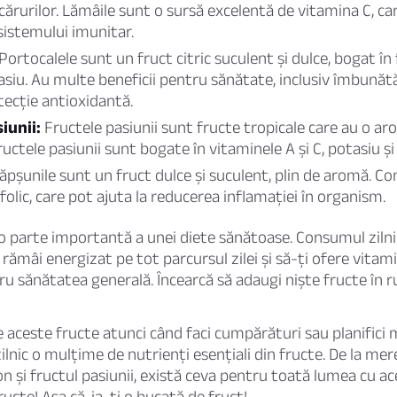
rurilor. Lămâile sunt o sursă excelentă de vitamina C, car
sistemului imunitar.
Portocalele sunt un fruct citric suculent și dulce, bogat în 
tasiu. Au multe beneficii pentru sănătate, inclusiv îmbunăt
otecție antioxidantă.
iunii:
Fructele pasiunii sunt fructe tropicale care au o ar
ructele pasiunii sunt bogate în vitaminele A și C, potasiu și 
ăpșunile sunt un fruct dulce și suculent, plin de aromă. Co
d folic, care pot ajuta la reducerea inflamației în organism.
o parte importantă a unei diete sănătoase. Consumul zilni
 rămâi energizat pe tot parcursul zilei și să-ți ofere vitam
ru sănătatea generală. Încearcă să adaugi niște fructe în r
 aceste fructe atunci când faci cumpărături sau planifici m
ilnic o mulțime de nutrienți esențiali din fructe. De la mer
on și fructul pasiunii, există ceva pentru toată lumea cu ac
ructe! Așa că, ia-ți o bucată de fruct!