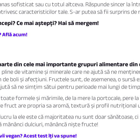
nas sofisticat sau cu totul altceva. Răspunde sincer la într
trivesc caracteristicilor tale. S-ar putea să fii surprins de 
începi? Ce mai aștepți? Hai să mergem!
? Află acum!
parte din cele mai importante grupuri alimentare din 
pline de vitamine și minerale care ne ajută să ne menține
 de boli și afecțiuni. Fructele sunt, de asemenea, o sursă 
 ajută să ne simțim sătui pentru perioade mai lungi de timp
 toate formele și mărimile, de la mere la portocale, pere la
re fruct are propria sa aromă, textură și profil nutrițional u
lucru la ele este că majoritatea nu sunt doar sănătoase, ci ș
 să mănânci dulciuri, mănâncă niște fructe!
vii vegan? Acest test îți va spune!