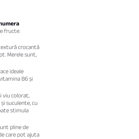
enumera
e fructe:
 textură crocantă
pt. Merele sunt,
ace ideale
vitamina B6 și
 viu colorat,
 și suculente, cu
poate stimula
Sunt pline de
de care pot ajuta