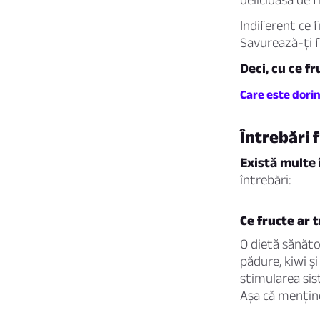
Indiferent ce f
Savurează-ți fr
Deci, cu ce fr
Care este dorin
Întrebări 
Există multe 
întrebări:
Ce fructe ar 
O dietă sănăto
pădure, kiwi ș
stimularea sis
Așa că menține