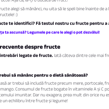
ructe alegi să mănânci, nu uita să le speli bine înainte de 
uctele! :)
ucte te identifici? Fă testul nostru cu fructe pentru a 
ța ta ascunsă? Legumele pe care le alegi o pot dezvălui!
frecvente despre fructe
întrebări legate de fructe.
Iată câteva dintre cele mai f
trebui să mănânc pentru o dietă sănătoasă?
asă ar trebui să includă fructe precum mere, portocale, fr
i mango. Consumul de fructe bogate în vitaminele A și C po
temului imunitar. Dar nu exagera; prea mult din orice nu e
 un echilibru între fructe și legume!