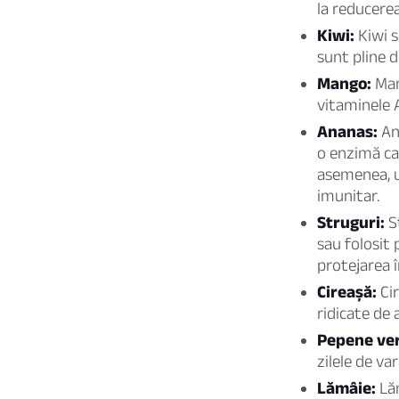
la reducerea
Kiwi:
Kiwi s
sunt pline d
Mango:
Mang
vitaminele A
Ananas:
Ana
o enzimă ca
asemenea, u
imunitar.
Struguri:
St
sau folosit 
protejarea î
Cireașă:
Cir
ridicate de 
Pepene ve
zilele de va
Lămâie:
Lăm