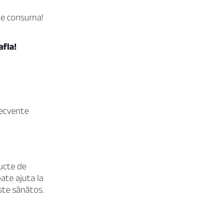
a le consuma!
afla!
recvente
ucte de
ate ajuta la
ste sănătos.