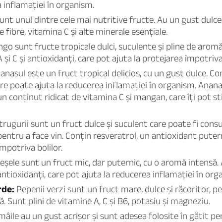
 inflamației în organism.
unt unul dintre cele mai nutritive fructe. Au un gust dulce-
e fibre, vitamina C și alte minerale esențiale.
o sunt fructe tropicale dulci, suculente și pline de arom
 și C și antioxidanți, care pot ajuta la protejarea împotriva 
nasul este un fruct tropical delicios, cu un gust dulce. C
re poate ajuta la reducerea inflamației în organism. Anana
n conținut ridicat de vitamina C și mangan, care îți pot s
rugurii sunt un fruct dulce și suculent care poate fi con
pentru a face vin. Conțin resveratrol, un antioxidant putern
mpotriva bolilor.
eșele sunt un fruct mic, dar puternic, cu o aromă intensă. 
antioxidanți, care pot ajuta la reducerea inflamației în org
rde:
Pepenii verzi sunt un fruct mare, dulce și răcoritor, p
ră. Sunt plini de vitamine A, C și B6, potasiu și magneziu.
âile au un gust acrișor și sunt adesea folosite în gătit p