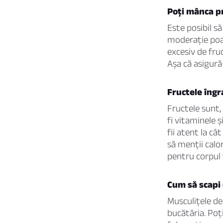
Poți mânca p
Este posibil s
moderație poat
excesiv de fru
Așa că asigură
Fructele îngr
Fructele sunt, 
fi vitaminele 
fii atent la c
să menții calor
pentru corpul 
Cum să scapi 
Musculițele de
bucătăria. Poț