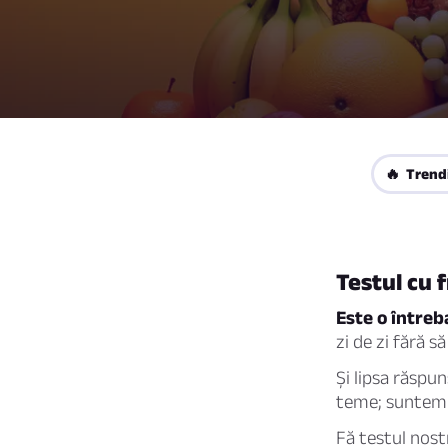
🔥 Trend
Testul cu 
Este o între
zi de zi fără 
Și lipsa răspun
teme; suntem a
Fă testul nostr