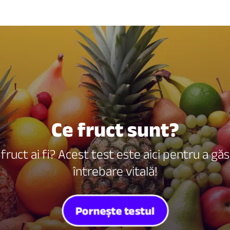
Ce fruct sunt?
e fruct ai fi? Acest test este aici pentru a gă
întrebare vitală!
Pornește testul