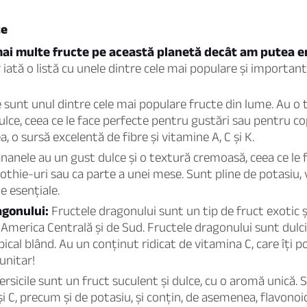
te
mai multe fructe pe această planetă decât am putea 
 iată o listă cu unele dintre cele mai populare și important
 sunt unul dintre cele mai populare fructe din lume. Au o
ulce, ceea ce le face perfecte pentru gustări sau pentru co
 o sursă excelentă de fibre și vitamine A, C și K.
nanele au un gust dulce și o textură cremoasă, ceea ce le f
thie-uri sau ca parte a unei mese. Sunt pline de potasiu, 
e esențiale.
agonului:
Fructele dragonului sunt un tip de fruct exotic și
 America Centrală și de Sud. Fructele dragonului sunt dulci
ical blând. Au un conținut ridicat de vitamina C, care îți 
unitar!
ersicile sunt un fruct suculent și dulce, cu o aromă unică. 
i C, precum și de potasiu, și conțin, de asemenea, flavonoi