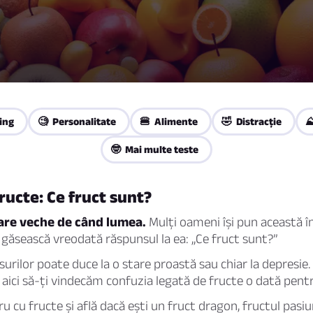
ing
🧐 Personalitate
🍔 Alimente
🤣 Distracţie
⛰
🤓 Mai multe teste
fructe: Ce fruct sunt?
bare veche de când lumea.
Mulți oameni își pun această î
să găsească vreodată răspunsul la ea: „Ce fruct sunt?”
surilor poate duce la o stare proastă sau chiar la depresie.
ici să-ți vindecăm confuzia legată de fructe o dată pent
u cu fructe și află dacă ești un fruct dragon, fructul pasiun