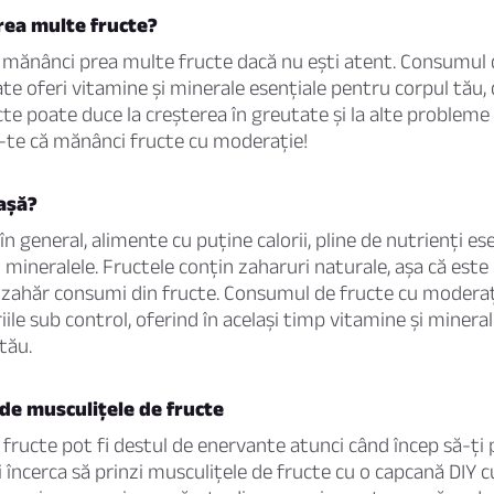
rea multe fructe?
ă mănânci prea multe fructe dacă nu ești atent. Consumul 
e oferi vitamine și minerale esențiale pentru corpul tău
cte poate duce la creșterea în greutate și la alte probleme
-te că mănânci fructe cu moderație!
așă?
în general, alimente cu puține calorii, pline de nutrienți es
și mineralele. Fructele conțin zaharuri naturale, așa că est
ât zahăr consumi din fructe. Consumul de fructe cu moderaț
iile sub control, oferind în același timp vitamine și minera
tău.
de musculițele de fructe
 fructe pot fi destul de enervante atunci când încep să-ți
i încerca să prinzi musculițele de fructe cu o capcană DIY c