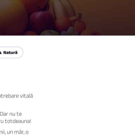
️ Natură
ntrebare vitală
 Dar nu te
ru totdeauna!
ii, un măr, o