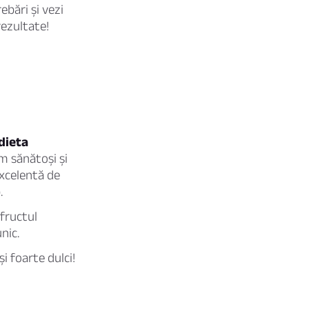
ebări și vezi
rezultate!
dieta
m sănătoși și
excelentă de
.
 fructul
nic.
i foarte dulci!