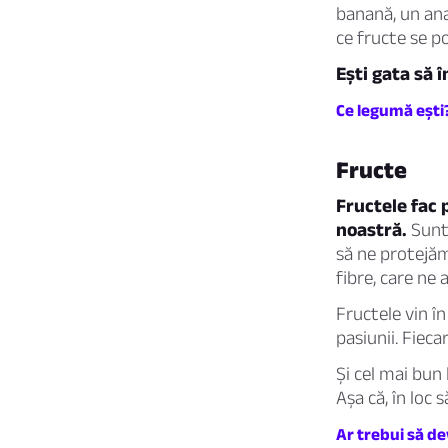
banană, un ana
ce fructe se po
Ești gata să 
Ce legumă ești
Fructe
Fructele fac 
noastră.
Sunt 
să ne protejăm
fibre, care ne
Fructele vin în
pasiunii. Fieca
Și cel mai bun 
Așa că, în loc
Ar trebui să de