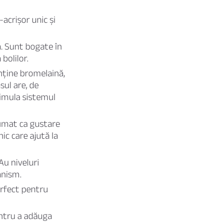
acrișor unic și
ă. Sunt bogate în
bolilor.
onține bromelaină,
sul are, de
timula sistemul
sumat ca gustare
ic care ajută la
Au niveluri
anism.
erfect pentru
entru a adăuga