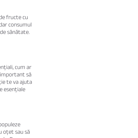
de fructe cu
, dar consumul
 de sănătate.
ențiali, cum ar
e important să
ie te va ajuta
le esențiale
 populeze
u oțet sau să