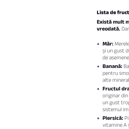
Lista de fruc
Există mult 
vreodată.
Dar
Măr:
Merele
și un gust d
de asemenea,
Banană:
Ba
pentru smoo
alte mineral
Fructul dr
originar din
un gust trop
sistemul im
Piersică:
Pi
vitamine A ș