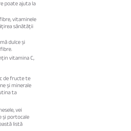
e poate ajuta la
fibre, vitaminele
ățirea sănătății
omă dulce și
fibre.
nțin vitamina C,
c de fructe te
ine și minerale
utina ta
esele, vei
e și portocale
eastă listă