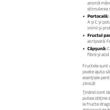
aromă mâncă
stimularea 
Portocală:
A și C și po
inimii și pr
Fructul pas
acrișoară. F
Căpșună:
C
fibre și aci
Fructele sunt 
poate ajuta să
esențiale pent
zilnică!
Ținând cont de
putea obține z
la fructe drag
delicioasă de f