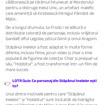
călătorească pe tărâmul întunecat al Mordorului
pentru a distruge Inelul Unic, un artefact malefic
care amenință să înrobească întregul Pământ de
Mijloc.
De-a lungul drumului, lui Frodo i se alătură o
distribuție colorată de personaje, inclusiv vrăjitorul
Gandalf, elful Legolas, piticul Gimli și omul Aragorn.
Stăpânul Inelelor a fost adaptat în multe forme
diferite, inclusiv filme, jocuri video și chiar o linie
populară de figurine de colecție. Chiar și prequel-ul
său, “Hobbitul”, a fost transformat într-un film de
mare succes.
LOTR Quiz: Ce personaj din Stăpânul Inelelor ești
👉
tu?
Unul dintre motivele pentru care “Stăpânul
Inelelor” și “Hobbitul” sunt încă atât de îndrăgite