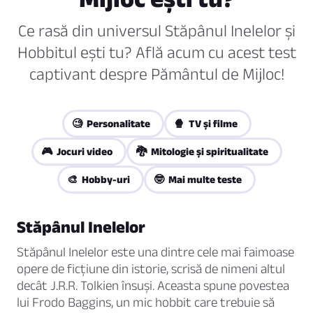
Ce rasă din universul Stăpânul Inelelor și
Hobbitul ești tu? Află acum cu acest test
captivant despre Pământul de Mijloc!
🧐 Personalitate
🍿 TV și filme
🎮 Jocuri video
🐉 Mitologie și spiritualitate
🎨 Hobby-uri
🤓 Mai multe teste
Stăpânul Inelelor
Stăpânul Inelelor este una dintre cele mai faimoase
opere de ficțiune din istorie, scrisă de nimeni altul
decât J.R.R. Tolkien însuși. Aceasta spune povestea
lui Frodo Baggins, un mic hobbit care trebuie să