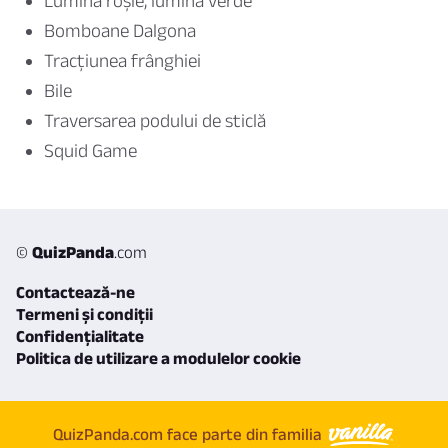
Lumină roșie, lumină verde
Bomboane Dalgona
Tracțiunea frânghiei
Bile
Traversarea podului de sticlă
Squid Game
©
QuizPanda
.com
Contactează-ne
Termeni și condiții
Confidențialitate
Politica de utilizare a modulelor cookie
QuizPanda.com face parte din familia