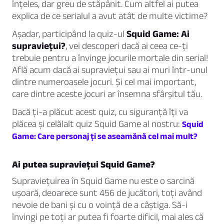
înțeles, dar greu de stăpânit. Cum altfel ai putea
explica de ce serialul a avut atât de multe victime?
Așadar, participând la quiz-ul
Squid Game: Ai
supraviețui?
, vei descoperi dacă ai ceea ce-ți
trebuie pentru a învinge jocurile mortale din serial!
Află acum dacă ai supraviețui sau ai muri într-unul
dintre numeroasele jocuri. Și cel mai important,
care dintre aceste jocuri ar însemna sfârșitul tău.
Dacă ți-a plăcut acest quiz, cu siguranță îți va
plăcea și celălalt quiz Squid Game al nostru:
Squid
Game: Care personaj ți se aseamănă cel mai mult?
Ai putea supraviețui Squid Game?
Supraviețuirea în Squid Game nu este o sarcină
ușoară, deoarece sunt 456 de jucători, toți având
nevoie de bani și cu o voință de a câștiga. Să-i
învingi pe toți ar putea fi foarte dificil, mai ales că