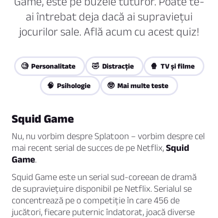
Game, este pe buzele tuturor. Poate te-
ai întrebat deja dacă ai supraviețui
jocurilor sale. Află acum cu acest quiz!
🧐 Personalitate
🤣 Distracţie
🍿 TV și filme
🧠 Psihologie
🤓 Mai multe teste
Squid Game
Nu, nu vorbim despre Splatoon – vorbim despre cel
mai recent serial de succes de pe Netflix,
Squid
Game
.
Squid Game este un serial sud-coreean de dramă
de supraviețuire disponibil pe Netflix. Serialul se
concentrează pe o competiție în care 456 de
jucători, fiecare puternic îndatorat, joacă diverse