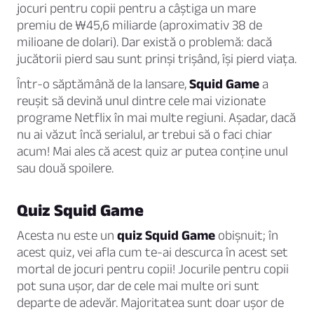
jocuri pentru copii pentru a câștiga un mare
premiu de ₩45,6 miliarde (aproximativ 38 de
milioane de dolari). Dar există o problemă: dacă
jucătorii pierd sau sunt prinși trișând, își pierd viața.
Într-o săptămână de la lansare,
Squid Game
a
reușit să devină unul dintre cele mai vizionate
programe Netflix în mai multe regiuni. Așadar, dacă
nu ai văzut încă serialul, ar trebui să o faci chiar
acum! Mai ales că acest quiz ar putea conține unul
sau două spoilere.
Quiz Squid Game
Acesta nu este un
quiz Squid Game
obișnuit; în
acest quiz, vei afla cum te-ai descurca în acest set
mortal de jocuri pentru copii! Jocurile pentru copii
pot suna ușor, dar de cele mai multe ori sunt
departe de adevăr. Majoritatea sunt doar ușor de