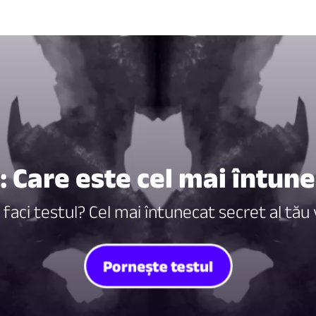
 Care este cel mai întune
 faci testul? Cel mai întunecat secret al tău v
Pornește testul