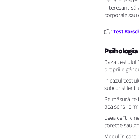
Deoarece acest
interesant să 
corporale sau 
👉
Test Rorsch
Psihologia
Baza testului
propriile gând
În cazul testu
subconștientul
Pe măsură ce t
dea sens forme
Ceea ce îți vi
corecte sau gre
Modul în care 