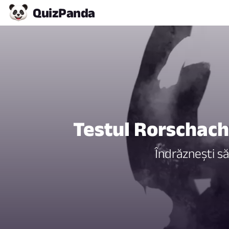
Quiz
Panda
Testul Rorschach:
Îndrăznești să