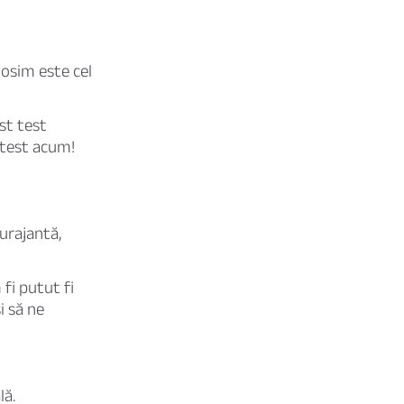
losim este cel
st test
 test acum!
urajantă,
fi putut fi
i să ne
lă.