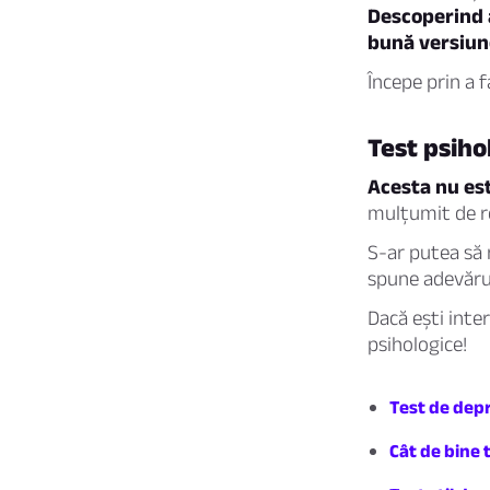
Descoperind 
bună versiun
Începe prin a f
Test psiho
Acesta nu est
mulțumit de re
S-ar putea să n
spune adevărul
Dacă ești inte
psihologice!
Test de dep
Cât de bine 