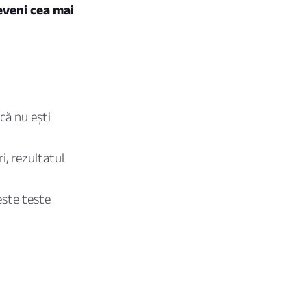
eveni cea mai
că nu ești
i, rezultatul
este teste