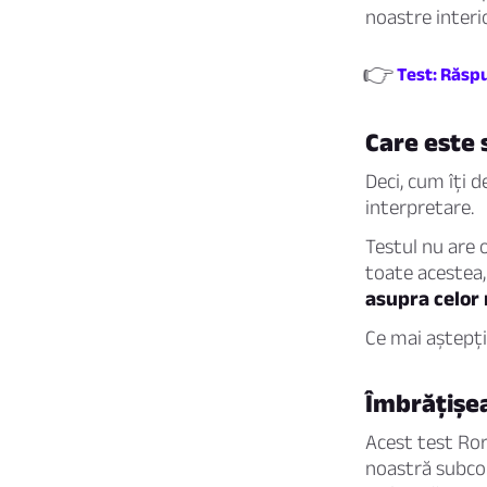
noastre interi
👉
Test: Răspu
Care este 
Deci, cum îți 
interpretare.
Testul nu are o
toate acestea,
asupra celor 
Ce mai aștepți
Îmbrățișea
Acest test Ror
noastră subcon