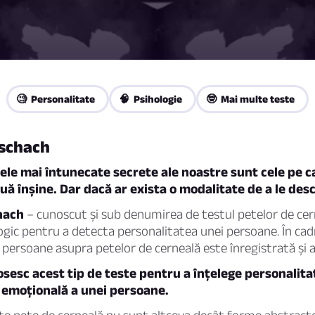
🧐 Personalitate
🧠 Psihologie
🤓 Mai multe teste
rschach
ele mai întunecate secrete ale noastre sunt cele pe ca
 înșine. Dar dacă ar exista o modalitate de a le des
hach
– cunoscut și sub denumirea de testul petelor de cer
ogic pentru a detecta personalitatea unei persoane. În cadr
 persoane asupra petelor de cerneală este înregistrată și a
losesc acest tip de teste pentru a înțelege personalita
 emoțională a unei persoane.