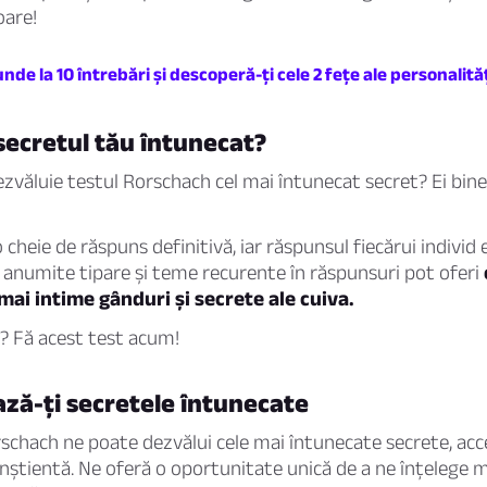
oare!
nde la 10 întrebări și descoperă-ți cele 2 fețe ale personalităț
secretul tău întunecat?
dezvăluie testul Rorschach cel mai întunecat secret? Ei bine
 cheie de răspuns definitivă, iar răspunsul fiecărui individ 
 anumite tipare și teme recurente în răspunsuri pot oferi
mai intime gânduri și secrete ale cuiva.
? Fă acest test acum!
ză-ți secretele întunecate
schach ne poate dezvălui cele mai întunecate secrete, ac
știentă. Ne oferă o oportunitate unică de a ne înțelege ma