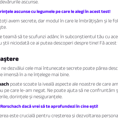
devărurile ascunse.
rințele ascunse cu legumele pe care le alegi în acest test!
toți avem secrete, dar modul în care le îmbrățișăm și le fo
ște.
fie teamă să te scufunzi adânc în subconștientul tău cu ace
 știi niciodată ce ai putea descoperi despre tine! Fă acest
aștere
a ne dezvălui cele mai întunecate secrete poate părea desc
re imensă în a ne înțelege mai bine.
hach
poate scoate la iveală aspecte ale noastre de care am 
au pe care le-am negat. Ne poate ajuta să ne confruntăm ș
le, dorințele și nesiguranțele.
t Rorschach dacă vrei să te aprofundezi în cine ești!
ea este crucială pentru creșterea și dezvoltarea persona