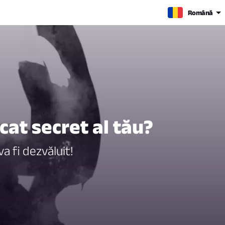
Română
cat secret al tău?
a fi dezvăluit!