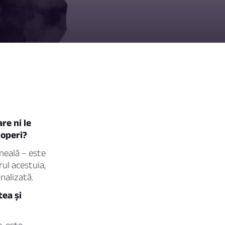
re ni le
coperi?
neală – este
ul acestuia,
nalizată.
tea și