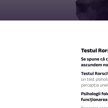
Testul Ro
Se spune că c
ascundem nouă
Testul Rorsc
un test psihol
percepția unei
Psihologii fo
funcționarea