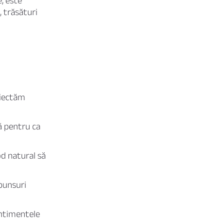
, este
, trăsături
iectăm
ă pentru ca
od natural să
spunsuri
entimentele