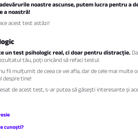
adevărurile noastre ascunse, putem lucra pentru a d
e a noastră!
ace acest test astăzi!
logic
e un test psihologic real, ci doar pentru distracție.
Da
zultatul tău, poți oricând să refaci testul.
u fii mulțumit de ceea ce vei afla, dar de cele mai multe or
 despre tine!
resat de acest test, s-ar putea să găsești interesante și ac
resie
te cunoști?