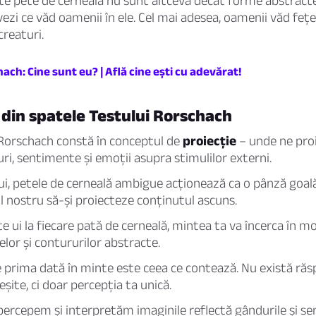
e pete de cerneală nu sunt altceva decât forme abstracte
vezi ce văd oamenii în ele. Cel mai adesea, oamenii văd fețe
creaturi.
ach: Cine sunt eu? | Află cine ești cu adevărat!
 din spatele Testului Rorschach
 Rorschach constă în conceptul de
proiecție
– unde ne pro
uri, sentimente și emoții asupra stimulilor externi.
lui, petele de cerneală ambigue acționează ca o pânză goal
 nostru să-și proiecteze conținutul ascuns.
e ui la fiecare pată de cerneală, mintea ta va încerca în m
lor și contururilor abstracte.
ne prima dată în minte este ceea ce contează. Nu există ră
șite, ci doar percepția ta unică.
percepem și interpretăm imaginile reflectă gândurile și s