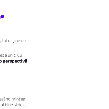
ii!
, totul ține de
este unic. Cu
o perspectivă
cesând mintea
i bine și de a