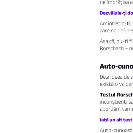
ne îmbrățișa a
Dezvăluie-ți do
Amintește-ți, 
care ne define
Așa că, nu-ți 
Rorschach – nu
Auto-cuno
Deși ideea de 
există o valoa
Testul Rorsc
inconștienți s
abordăm temeri
Iată un alt tes
Auto-cunoașter