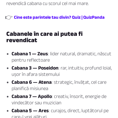
revendică cabana cu scorul cel mai mare.
👉
Cine este parintele tau divin? Quiz | QuizPanda
Cabanele în care ai putea fi
revendicat
Cabana 1 — Zeus
: lider natural, dramatic, născut
pentru reflectoare
Cabana 3 — Poseidon
: rar, intuitiv, profund loial,
ușor în afara sistemului
Cabana 6 — Atena
: strategic, învățat, cel care
planifică misiunea
Cabana 7 — Apollo
: creativ, însorit, energie de
vindecător sau muzician
Cabana 5 — Ares
: curajos, direct, luptătorul pe
care-l vrei alături