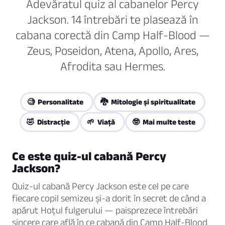
Adevăratul quiz al cabanelor Percy
Jackson. 14 întrebări te plasează în
cabana corectă din Camp Half-Blood —
Zeus, Poseidon, Atena, Apollo, Ares,
Afrodita sau Hermes.
🧐 Personalitate
🐉 Mitologie și spiritualitate
🤣 Distracţie
🌱 Viaţă
🤓 Mai multe teste
Ce este quiz-ul cabană Percy
Jackson?
Quiz-ul cabană Percy Jackson este cel pe care
fiecare copil semizeu și-a dorit în secret de când a
apărut
Hoțul fulgerului
— paisprezece întrebări
sincere care află în ce cabană din Camp Half-Blood