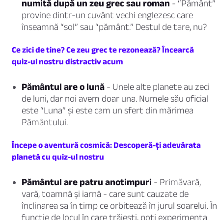
numită după un zeu grec sau roman
- “Pământ”
provine dintr-un cuvânt vechi englezesc care
înseamnă “sol” sau “pământ.” Destul de tare, nu?
Ce zici de tine? Ce zeu grec te rezonează? Încearcă
quiz-ul nostru distractiv acum
Pământul are o lună
- Unele alte planete au zeci
de luni, dar noi avem doar una. Numele său oficial
este “Luna” și este cam un sfert din mărimea
Pământului.
Începe o aventură cosmică: Descoperă-ți adevărata
planetă cu quiz-ul nostru
Pământul are patru anotimpuri
- Primăvară,
vară, toamnă și iarnă - care sunt cauzate de
înclinarea sa în timp ce orbitează în jurul soarelui. În
funcție de locul în care trăiești, poți experimenta