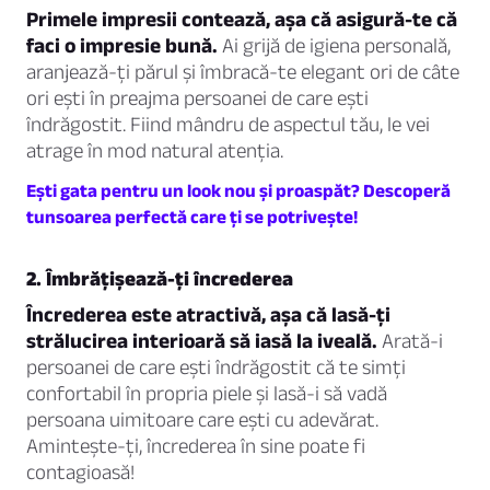
Primele impresii contează, așa că asigură-te că
faci o impresie bună.
Ai grijă de igiena personală,
aranjează-ți părul și îmbracă-te elegant ori de câte
ori ești în preajma persoanei de care ești
îndrăgostit. Fiind mândru de aspectul tău, le vei
atrage în mod natural atenția.
Ești gata pentru un look nou și proaspăt? Descoperă
tunsoarea perfectă care ți se potrivește!
2. Îmbrățișează-ți încrederea
Încrederea este atractivă, așa că lasă-ți
strălucirea interioară să iasă la iveală.
Arată-i
persoanei de care ești îndrăgostit că te simți
confortabil în propria piele și lasă-i să vadă
persoana uimitoare care ești cu adevărat.
Amintește-ți, încrederea în sine poate fi
contagioasă!