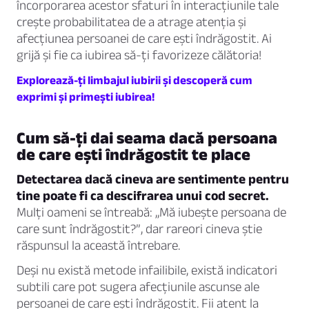
încorporarea acestor sfaturi în interacțiunile tale
crește probabilitatea de a atrage atenția și
afecțiunea persoanei de care ești îndrăgostit. Ai
grijă și fie ca iubirea să-ți favorizeze călătoria!
Explorează-ți limbajul iubirii și descoperă cum
exprimi și primești iubirea!
Cum să-ți dai seama dacă persoana
de care ești îndrăgostit te place
Detectarea dacă cineva are sentimente pentru
tine poate fi ca descifrarea unui cod secret.
Mulți oameni se întreabă: „Mă iubește persoana de
care sunt îndrăgostit?”, dar rareori cineva știe
răspunsul la această întrebare.
Deși nu există metode infailibile, există indicatori
subtili care pot sugera afecțiunile ascunse ale
persoanei de care ești îndrăgostit. Fii atent la