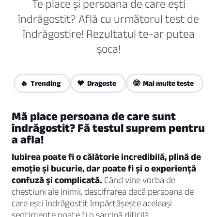
Te place și persoana de care ești
îndrăgostit? Află cu următorul test de
îndrăgostire! Rezultatul te-ar putea
șoca!
🔥 Trending
❤️ Dragoste
🤓 Mai multe teste
Mă place persoana de care sunt
îndrăgostit? Fă testul suprem pentru
a afla!
Iubirea poate fi o călătorie incredibilă, plină de
emoție și bucurie, dar poate fi și o experiență
confuză și complicată.
Când vine vorba de
chestiuni ale inimii, descifrarea dacă persoana de
care ești îndrăgostit împărtășește aceleași
sentimente poate fi o sarcină dificilă.