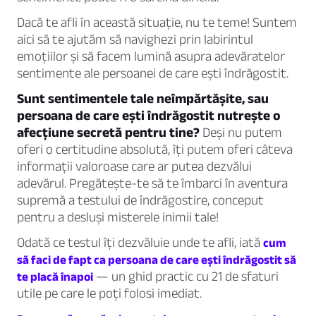
Dacă te afli în această situație, nu te teme! Suntem
aici să te ajutăm să navighezi prin labirintul
emoțiilor și să facem lumină asupra adevăratelor
sentimente ale persoanei de care ești îndrăgostit.
Sunt sentimentele tale neîmpărtășite, sau
persoana de care ești îndrăgostit nutrește o
afecțiune secretă pentru tine?
Deși nu putem
oferi o certitudine absolută, îți putem oferi câteva
informații valoroase care ar putea dezvălui
adevărul. Pregătește-te să te îmbarci în aventura
supremă a testului de îndrăgostire, conceput
pentru a desluși misterele inimii tale!
Odată ce testul îți dezvăluie unde te afli, iată
cum
să faci de fapt ca persoana de care ești îndrăgostit să
— un ghid practic cu 21 de sfaturi
te placă înapoi
utile pe care le poți folosi imediat.