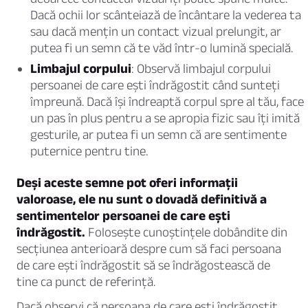
Dacă ochii lor scânteiază de încântare la vederea ta
sau dacă mențin un contact vizual prelungit, ar
putea fi un semn că te văd într-o lumină specială.
Limbajul corpului
: Observă limbajul corpului
persoanei de care ești îndrăgostit când sunteți
împreună. Dacă își îndreaptă corpul spre al tău, face
un pas în plus pentru a se apropia fizic sau îți imită
gesturile, ar putea fi un semn că are sentimente
puternice pentru tine.
Deși aceste semne pot oferi informații
valoroase, ele nu sunt o dovadă definitivă a
sentimentelor persoanei de care ești
îndrăgostit.
Folosește cunoștințele dobândite din
secțiunea anterioară despre cum să faci persoana
de care ești îndrăgostit să se îndrăgostească de
tine ca punct de referință.
Dacă observi că persoana de care ești îndrăgostit