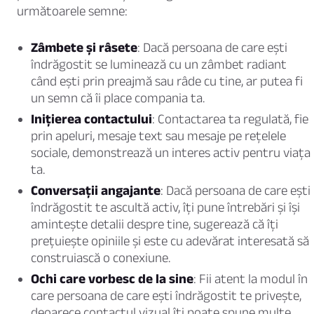
următoarele semne:
Zâmbete și râsete
: Dacă persoana de care ești
îndrăgostit se luminează cu un zâmbet radiant
când ești prin preajmă sau râde cu tine, ar putea fi
un semn că îi place compania ta.
Inițierea contactului
: Contactarea ta regulată, fie
prin apeluri, mesaje text sau mesaje pe rețelele
sociale, demonstrează un interes activ pentru viața
ta.
Conversații angajante
: Dacă persoana de care ești
îndrăgostit te ascultă activ, îți pune întrebări și își
amintește detalii despre tine, sugerează că îți
prețuiește opiniile și este cu adevărat interesată să
construiască o conexiune.
Ochi care vorbesc de la sine
: Fii atent la modul în
care persoana de care ești îndrăgostit te privește,
deoarece contactul vizual îți poate spune multe.