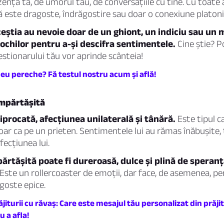
ența ta, de umorul tău, de conversațiile cu tine. Cu toate 
ă este dragoste, îndrăgostire sau doar o conexiune platon
eștia au nevoie doar de un ghiont, un indiciu sau un
ochilor pentru a-și descifra sentimentele.
Cine știe? P
estionarului tău vor aprinde scânteia!
eu pereche? Fă testul nostru acum și află!
mpărtășită
iprocată, afecțiunea unilaterală și tânără.
Este tipul ca
 doar ca pe un prieten. Sentimentele lui au rămas înăbușite,
fecțiunea lui.
ărtășită poate fi dureroasă, dulce și plină de speranț
Este un rollercoaster de emoții, dar face, de asemenea, pe
goste epice.
jiturii cu răvaș: Care este mesajul tău personalizat din prăji
u a afla!