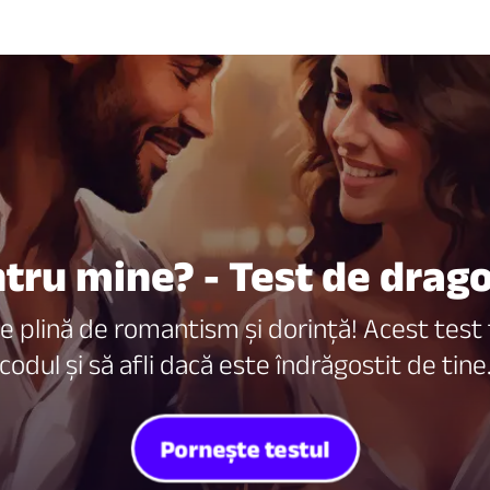
tru mine? - Test de drag
 plină de romantism și dorință! Acest test t
codul și să afli dacă este îndrăgostit de tine
Pornește testul