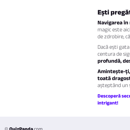
Ești pregă
Navigarea în
magic este aici
de zdrobire, că
Dacă ești gata
centura de si
profundă, de
Amintește-ți,
toată dragost
așteptând un 
Descoperă secre
intrigant!
©
QuizPanda
.com