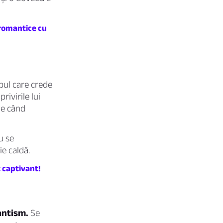
e romantice cu
pul care crede
ivirile lui
ie când
u se
ie caldă.
 captivant!
antism.
Se