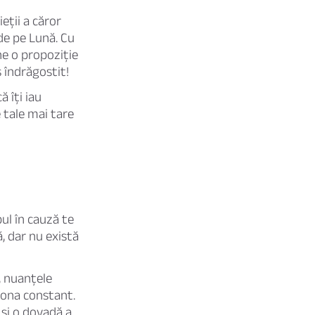
eții a căror
de pe Lună. Cu
une o propoziție
ș îndrăgostit!
ă îți iau
e tale mai tare
ul în cauză te
, dar nu există
, nuanțele
siona constant.
 și o dovadă a