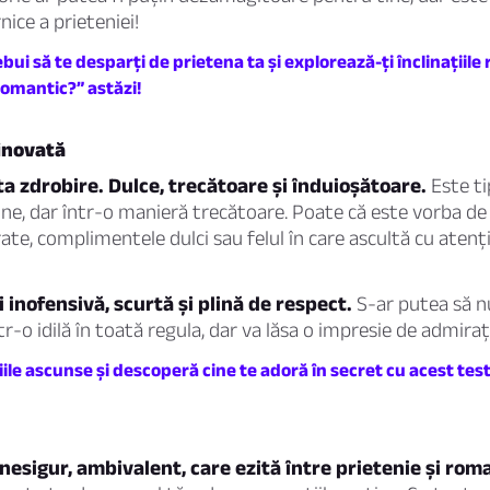
nice a prieteniei!
ebui să te desparți de prietena ta și explorează-ți înclinațiil
romantic?” astăzi!
inovată
a zdrobire. Dulce, trecătoare și înduioșătoare.
Este ti
ne, dar într-o manieră trecătoare. Poate că este vorba de pr
ate, complimentele dulci sau felul în care ascultă cu atenț
i inofensivă, scurtă și plină de respect.
S-ar putea să n
r-o idilă în toată regula, dar va lăsa o impresie de admiraț
le ascunse și descoperă cine te adoră în secret cu acest test
 nesigur, ambivalent, care ezită între prietenie și rom