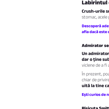
Labirintul
Crush-urile s
stomac, acele 
Descoperă adev
afla dacă este
Admirator se
Un admirator 
dar o ține su
viclene de a fi
În prezent, poa
chiar de privi
uită la tine 
Ești curios de 
Pisicuța Smi