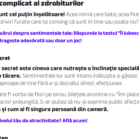
 complicat al zdrobiturilor
unt cel puțin înșelătoare!
Acea inimă care bate, acea flut
priviri furate care te conving că sunt în tine sau poate nu?
ărul despre sentimentele tale: Răspunde la testul “Îl iubesc
 dragoste adevărată sau doar un joc!
cret
secret este cineva care nutrește o înclinație specială
b tăcere.
Sentimentele lor sunt intens înăbușite și găsesc
 aproape de tine fără a-și dezvălui direct afecțiunea.
te fi vorba de flori pe birou, bilețele anonime cu “Îmi plac
rea lor prelungită. S-ar putea să nu-și exprime public afecț
ca și cum ai fi singura persoană din cameră.
nivelul tău de atractivitate? Află acum!
tten