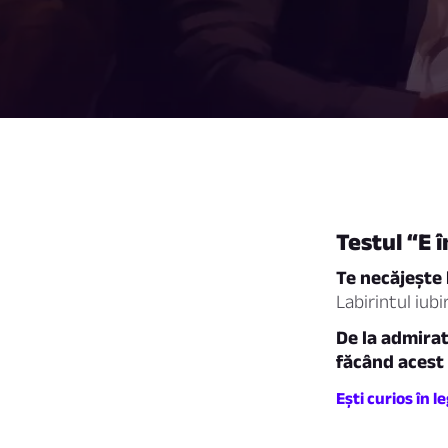
Testul “E 
Te necăjește 
Labirintul iubir
De la admirat
făcând acest 
Ești curios în 