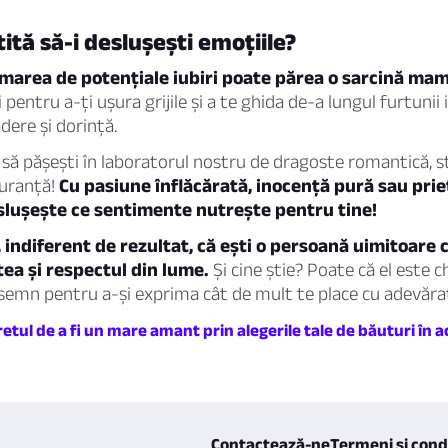
tită să-i deslușești emoțiile?
 marea de potențiale iubiri poate părea o sarcină ma
 pentru a-ți ușura grijile și a te ghida de-a lungul furtunii
dere și dorință.
 să pășești în laboratorul nostru de dragoste romantică, s
guranță!
Cu pasiune înflăcărată, inocență pură sau prie
slușește ce sentimente nutrește pentru tine!
 indiferent de rezultat, că ești o persoană uimitoare 
ea și respectul din lume.
Și cine știe? Poate că el este c
semn pentru a-și exprima cât de mult te place cu adevăra
tul de a fi un mare amant prin alegerile tale de băuturi în a
Contactează-ne
Termeni și condi