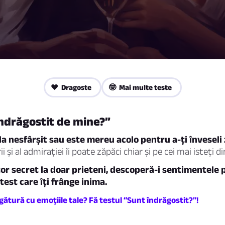
❤️ Dragoste
🤓 Mai multe teste
îndrăgostit de mine?”
la nesfârșit sau este mereu acolo pentru a-ți înveseli
ii și al admirației îi poate zăpăci chiar și pe cei mai isteți di
or secret la doar prieteni, descoperă-i sentimentele 
test care îți frânge inima.
legătură cu emoțiile tale? Fă testul “Sunt îndrăgostit?”!