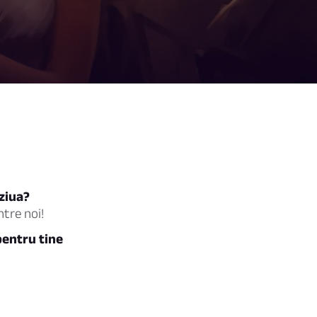
 ziua?
ntre noi!
pentru tine