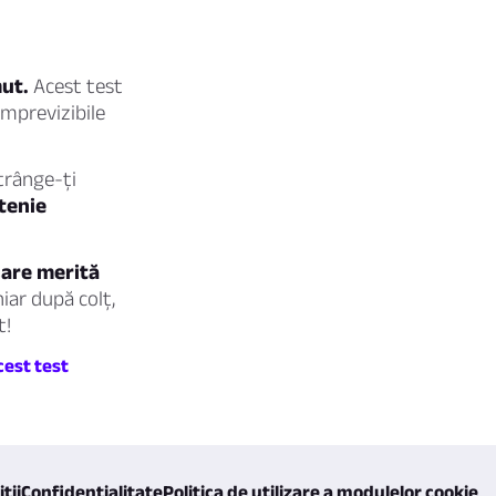
mut.
Acest test
 imprevizibile
trânge-ți
tenie
care merită
hiar după colț,
t!
cest test
ții
Confidențialitate
Politica de utilizare a modulelor cookie