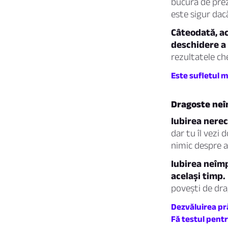
bucură de prez
este sigur dac
Câteodată, ac
deschidere a 
rezultatele ch
Este sufletul m
Dragoste neî
Iubirea nerec
dar tu îl vezi
nimic despre a
Iubirea neîmp
același timp.
povești de dra
Dezvăluirea pră
Fă testul pentr