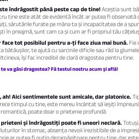
este îndrăgostit până peste cap de tine!
Aceștia sunt băi
ru tine este atât de evidentă încât ar putea fi observată 
oșiți, sărutările furate pe mâna ta și incapacitatea de a sp
ști în preajmă, sunt cam ca și cum ar fi propriul tău cățelu
r face tot posibilul pentru a-ți face ziua mai bună.
Fie c
a bătăușilor, te ajută cu sarcinile dificile sau râd la glumel
ltcineva, își fac incredibil de clară dragostea pentru tine.
 te va găsi dragostea? Fă testul nostru acum și află!
, ah! Aici sentimentele sunt amicale, dar platonice.
Tip
trece timpul cu tine, este mereu încântat să ieșiți împreună
ie romantică, poate doar o prietenie profundă.
 prieteni și îndrăgostiți poate fi uneori neclară.
Totuși
fluturilor în stomac, absența nevoii irezistibile de a impre
rie ar putea fi puțin dezamăgitoare pentru tine, dar este