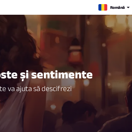
Română
oste și sentimente
e va ajuta să descifrezi
.