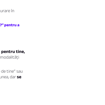
urare în
?” pentru a
 pentru tine,
 modalități
e de tine” sau
iunea, dar
se