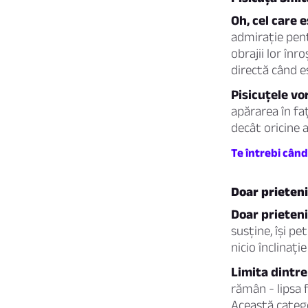
Oh, cel care 
admirație pent
obrajii lor înr
directă când e
Pisicuțele vo
apărarea în faț
decât oricine a
Te întrebi când
Doar prieteni
Doar prieteni
susține, își pe
nicio înclinaț
Limita dintre
rămân - lipsa 
Această catego