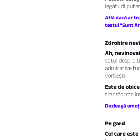
legăturii puter
Află dacă ar tr
testul “Sunt A
Zdrobire nev
Ah, nevinovat
totul despre ti
admirative fur
vorbești.
Este de obice
transforme înt
Dezleagă emoții
Pe gard
Cel care este