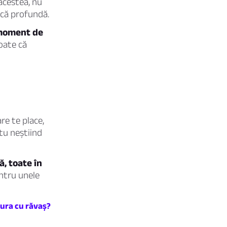
acestea, nu
ică profundă.
 moment de
oate că
re te place,
 tu neștiind
ă, toate în
ntru unele
tura cu răvaș?