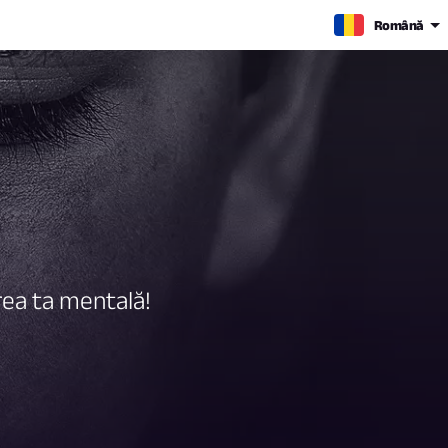
Română
rea ta mentală!