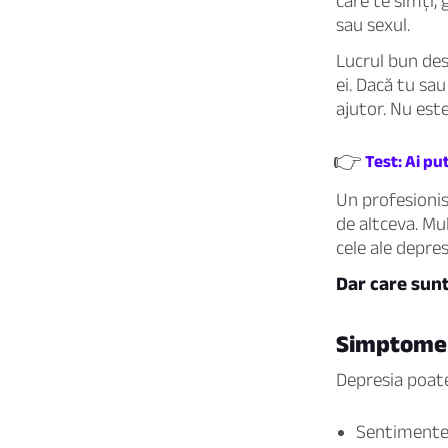
care te simți,
sau sexul.
Lucrul bun desp
ei. Dacă tu sa
ajutor. Nu este
👉
Test: Ai pu
Un profesionis
de altceva. Mu
cele ale depresi
Dar care sun
Simptomel
Depresia poate
Sentimente d