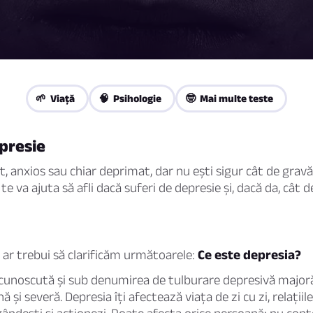
🌱 Viaţă
🧠 Psihologie
🤓 Mai multe teste
presie
t, anxios sau chiar deprimat, dar nu ești sigur cât de grav
te va ajuta să afli dacă suferi de depresie și, dacă da, cât d
, ar trebui să clarificăm următoarele:
Ce este depresia?
 cunoscută și sub denumirea de
tulburare depresivă major
și severă. Depresia îți afectează viața de zi cu zi, relațiile