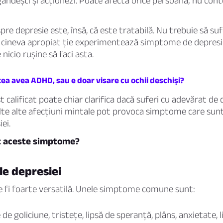
 gândești și acționezi. Poate afecta orice persoană; nu con
re depresie este, însă, că este tratabilă. Nu trebuie să suf
u cineva apropiat ție experimentează simptome de depresi
 nicio rușine să faci asta.
tea avea ADHD, sau e doar visare cu ochii deschiși?
t calificat poate chiar clarifica dacă suferi cu adevărat de
lte alte afecțiuni mintale pot provoca simptome care sun
ei.
t aceste simptome?
e depresiei
 fi foarte versatilă. Unele simptome comune sunt:
e goliciune, tristețe, lipsă de speranță, plâns, anxietate, l