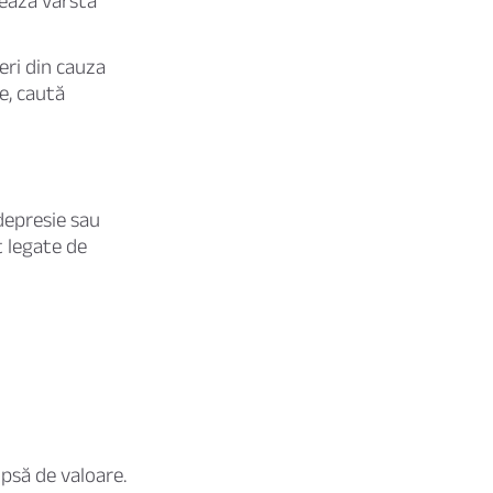
tează vârsta
eri din cauza
e, caută
 depresie sau
t legate de
ipsă de valoare.