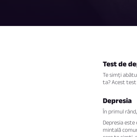
Test de de
Te simți abătu
ta? Acest test 
Depresia
În primul rând
Depresia este
mintală comună 