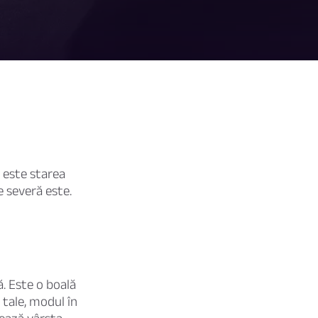
ă este starea
e severă este.
ă
. Este o boală
 tale, modul în