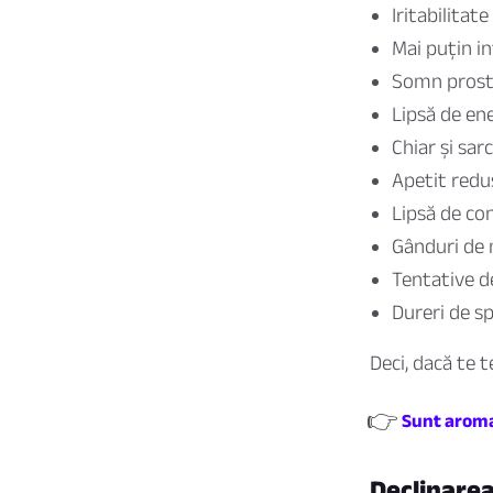
Iritabilitat
Mai puțin i
Somn prost
Lipsă de ene
Chiar și sar
Apetit redu
Lipsă de co
Gânduri de 
Tentative d
Dureri de s
Deci, dacă te t
👉
Sunt aroma
Declinarea