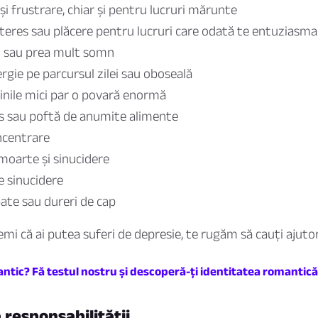
e și frustrare, chiar și pentru lucruri mărunte
nteres sau plăcere pentru lucruri care odată te entuziasm
 sau prea mult somn
rgie pe parcursul zilei sau oboseală
cinile mici par o povară enormă
s sau poftă de anumite alimente
ncentrare
moarte și sinucidere
e sinucidere
pate sau dureri de cap
emi că ai putea suferi de depresie, te rugăm să cauți ajutor
ntic? Fă testul nostru și descoperă-ți identitatea romantică
 responsabilității