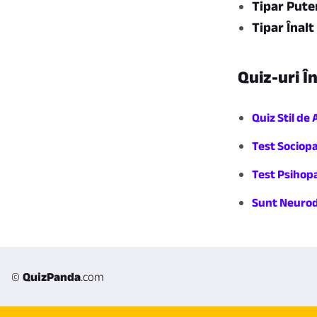
Tipar Put
Tipar Înal
Quiz-uri Î
Quiz Stil d
Test Sociop
Test Psihop
Sunt Neuro
©
QuizPanda
.com