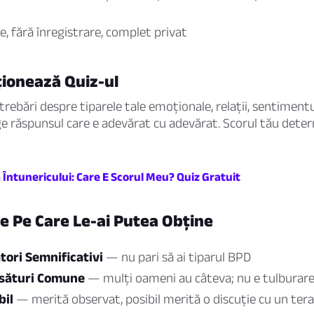
, fără înregistrare, complet privat
ionează Quiz-ul
rebări despre tiparele tale emoționale, relații, sentimentul
ge răspunsul care e adevărat cu adevărat. Scorul tău deter
 Întunericului: Care E Scorul Meu? Quiz Gratuit
e Pe Care Le-ai Putea Obține
tori Semnificativi
— nu pari să ai tiparul BPD
ăsături Comune
— mulți oameni au câteva; nu e tulburar
bil
— merită observat, posibil merită o discuție cu un ter