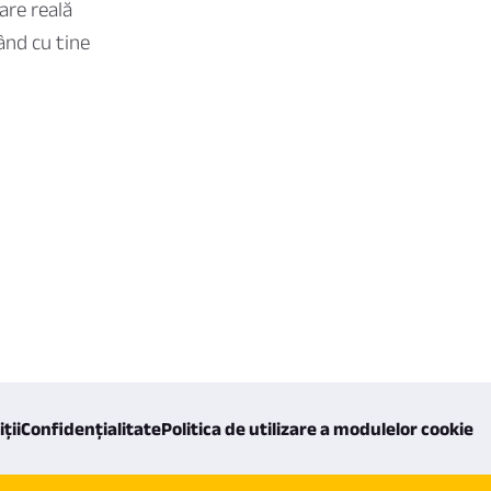
are reală
lând cu tine
ții
Confidențialitate
Politica de utilizare a modulelor cookie