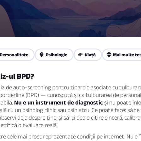
Personalitate
🧠 Psihologie
🌱 Viaţă
🤓 Mai multe te
iz-ul BPD?
iz de auto-screening pentru tiparele asociate cu tulburar
borderline (BPD) — cunoscută și ca tulburarea de personal
abilă.
Nu e un instrument de diagnostic
și nu poate înlo
lă cu un psiholog clinic sau psihiatru. Ce poate face: să te
bservi deja despre tine, și să-ți dea o citire sinceră, calibr
ustifică o evaluare reală.
re cele mai prost reprezentate condiții pe internet. Nu e “