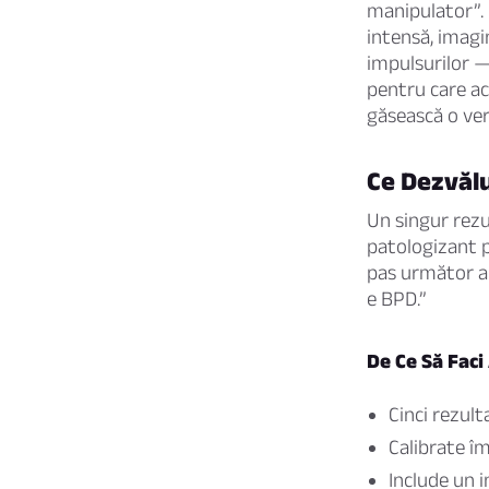
manipulator”. N
intensă, imagin
impulsurilor —
pentru care ace
găsească o ver
Ce Dezvălu
Un singur rezul
patologizant pe
pas următor ar
e BPD.”
De Ce Să Faci
Cinci rezult
Calibrate îm
Include un i