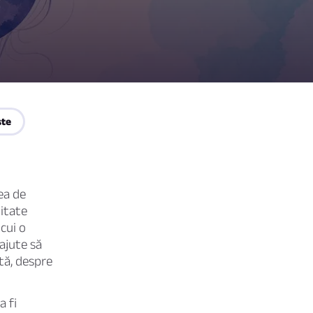
ste
ea de
itate
cui o
 ajute să
ată, despre
a fi