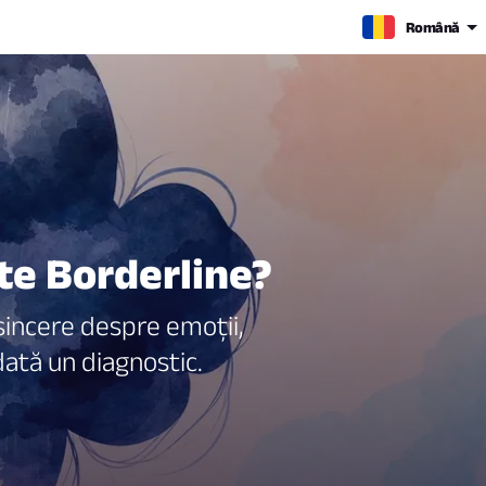
Română
te Borderline?
 sincere despre emoții,
odată un diagnostic.