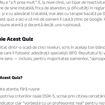
u e “a fi prea mult”. E, la nivel clinic, un tipar de reactivi
e de sine instabilă, frica de abandon, și dificultăți în regla
 și e cu adevărat tratabilă, mai ales cu terapie bazată pe 
st quiz e aici e că mii de oameni îl caută zilnic pe Google.
siune atentă și decentă decât una rușinoasă.
ie Acest Quiz
tat dintr-o scală de cinci niveluri, scris în același ton blân
 care îl folosesc adevărații specialiști BPD. Rezultatul îți
e sens — inclusiv, pentru majoritatea oamenilor, “aproap
 Acest Quiz?
ate atente, fără rușine
potriva criteriilor reale DSM-5, scrise prin citirea cercetări
ndicator clar “vorbește cu un profesionist real” pentru rez