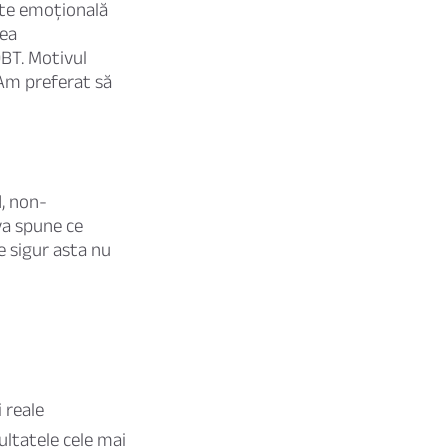
tate emoțională
rea
DBT. Motivul
 Am preferat să
d, non-
 va spune ce
e sigur asta nu
i reale
ultatele cele mai