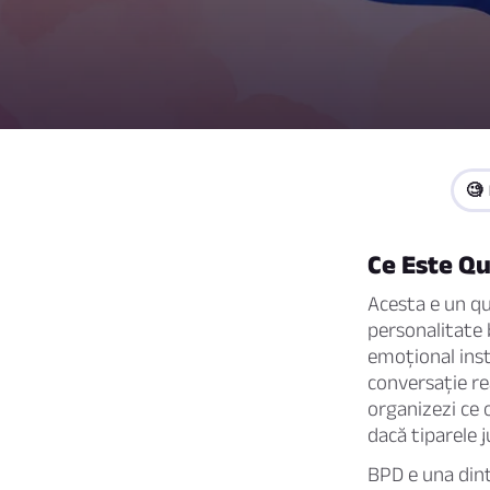
🧐 
Ce Este Qu
Acesta e un qu
personalitate 
emoțional inst
conversație rea
organizezi ce o
dacă tiparele j
BPD e una dint