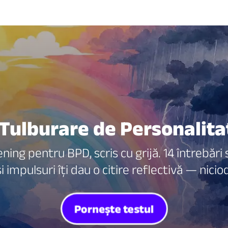
Tulburare de Personalita
ing pentru BPD, scris cu grijă. 14 întrebări
 și impulsuri îți dau o citire reflectivă — nici
Pornește testul