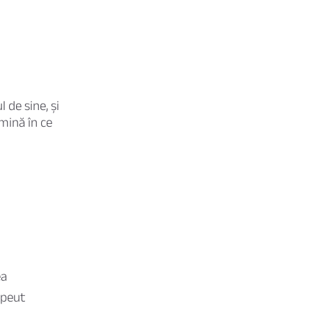
 de sine, și
mină în ce
ea
apeut