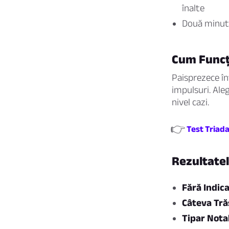
înalte
Două minute
Cum Funcț
Paisprezece înt
impulsuri. Ale
nivel cazi.
👉
Test Triada
Rezultatel
Fără Indica
Câteva Tr
Tipar Nota