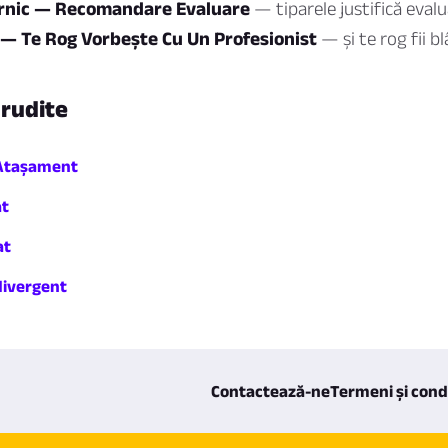
ernic — Recomandare Evaluare
— tiparele justifică evalu
t — Te Rog Vorbește Cu Un Profesionist
— și te rog fii b
nrudite
e Atașament
at
at
divergent
Contactează-ne
Termeni și condi