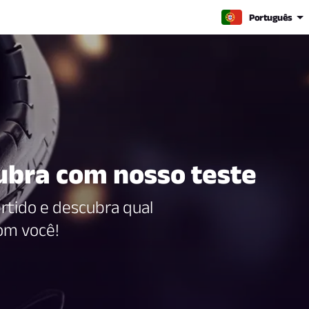
Português
ubra com nosso teste
rtido e descubra qual
om você!