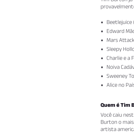
provavelmente
Beetlejuice 
Edward Mão
Mars Attack
Sleepy Holl
Charlie e a
Noiva Cadáv
Sweeney Tod
Alice no Paí
Quem é Tim 
Você caiu nes
Burton o mais 
artista americ