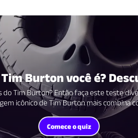
Tim Burton você é? Desc
s do Tim Burton? Então faça este teste dive
gem icônico de Tim Burton mais combina c
Comece o quiz