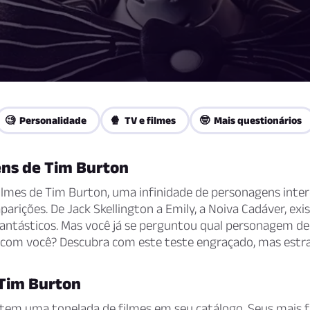
🧐 Personalidade
🍿 TV e filmes
🤓 Mais questionários
ns de Tim Burton
ilmes de Tim Burton, uma infinidade de personagens inte
parições. De Jack Skellington a Emily, a Noiva Cadáver, ex
antásticos. Mas você já se perguntou qual personagem de
 com você? Descubra com este teste engraçado, mas estr
 Tim Burton
 tem uma tonelada de filmes em seu catálogo. Seus mais