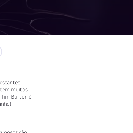
ressantes
istem muitos
 Tim Burton é
anho!
 famosos são