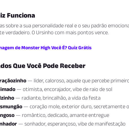
iz Funciona
s sobre a sua personalidade real e o seu padrão emociona
te verdadeiro. O Ursinho com mais pontos vence.
nagem de Monster High Você É? Quiz Grátis
ados Que Você Pode Receber
raçãozinho
— líder, caloroso, aquele que percebe primeir
nimado
— otimista, encorajador, vibe de raio de sol
lzinho
— radiante, brincalhão, a vida da festa
esmungão
— coração mole, exterior duro, secretamente o 
engoso
— romântico, dedicado, amante entregue
onhador
— sonhador, esperançoso, vibe de manifestação