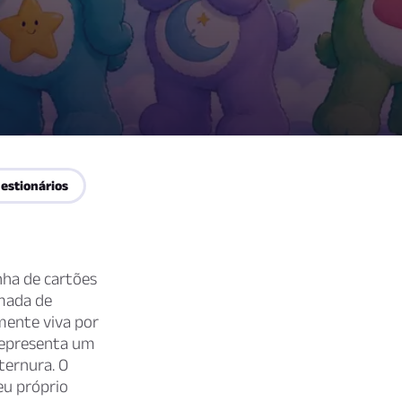
estionários
nha de cartões
imada de
mente viva por
 representa um
ternura. O
eu próprio