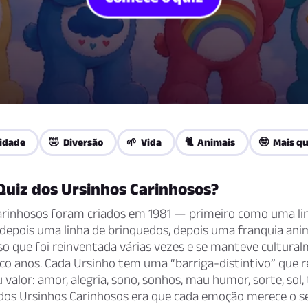
idade
🤣 Diversão
🌱 Vida
🐈 Animais
🤓 Mais qu
Quiz dos Ursinhos Carinhosos?
arinhosos foram criados em 1981 — primeiro como uma li
 depois uma linha de brinquedos, depois uma franquia an
o que foi reinventada várias vezes e se manteve cultural
nco anos. Cada Ursinho tem uma “barriga-distintivo” que
valor: amor, alegria, sono, sonhos, mau humor, sorte, sol, 
 dos Ursinhos Carinhosos era que cada emoção merece o s