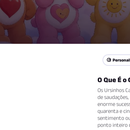
🧐 Personal
O Que É o 
Os Ursinhos C
de saudações,
enorme sucess
quarenta e ci
sentimento ou 
ponto inteiro