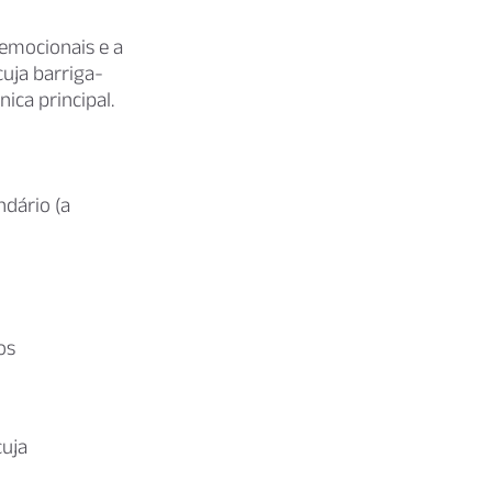
 emocionais e a
uja barriga-
ica principal.
dário (a
os
cuja