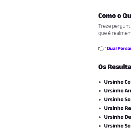
Como o Qu
Treze pergunta
que é realmen
👉
Qual Perso
Os Result
Ursinho Co
Ursinho A
Ursinho So
Ursinho R
Ursinho D
Ursinho S