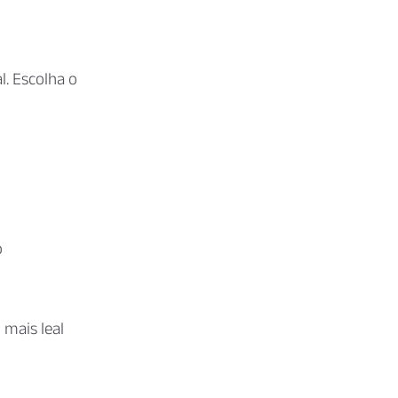
l. Escolha o
o
mais leal