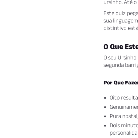
ursinho. Até 
Este quiz pega
sua linguagem 
distintivo est
O Que Est
O seu Ursinho
segunda barrig
Por Que Faze
Oito result
Genuinament
Pura nostal
Dois minuto
personalida