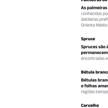
As palmeiras
conhecidas po
datileiras pre
Oriente Médio 
Spruce
Spruces são 
permanecem 
encontradas e
Bétula branc
Bétulas bran
e folhas amar
regiões tempe
Carvalho