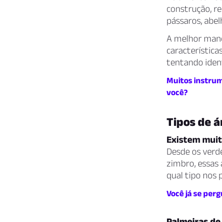
construção, r
pássaros, abel
A melhor manei
característica
tentando iden
Muitos instrum
você?
Tipos de á
Existem muit
Desde os verde
zimbro, essas 
qual tipo nos
Você já se per
Palmeiras de