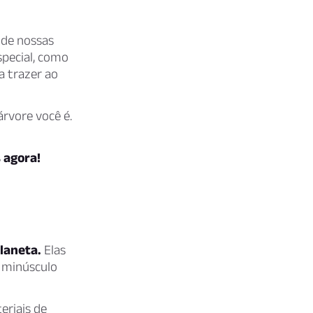
de nossas
pecial, como
a trazer ao
árvore você é.
 agora!
laneta.
Elas
 minúsculo
eriais de