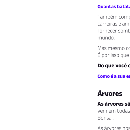
Quantas batata
Também compar
carreiras e a
fornecer sombr
mundo.
Mas mesmo com 
É por isso que 
Do que você 
Como é a sua es
Árvores
As árvores sã
vêm em todas 
Bonsai.
As árvores no