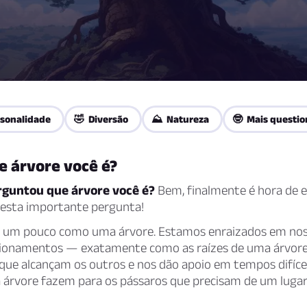
sonalidade
🤣 Diversão
⛰️ Natureza
🤓 Mais questio
e árvore você é?
erguntou que árvore você é?
Bem, finalmente é hora de 
 esta importante pergunta!
um pouco como uma árvore. Estamos enraizados em noss
acionamentos — exatamente como as raízes de uma árvo
que alcançam os outros e nos dão apoio em tempos difíc
 árvore fazem para os pássaros que precisam de um lugar