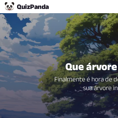
Quiz
Panda
Que árvore
Finalmente é hora de de
sua árvore in