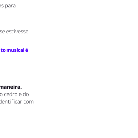
as para
se estivesse
to musical é
 maneira.
o cedro e do
dentificar com