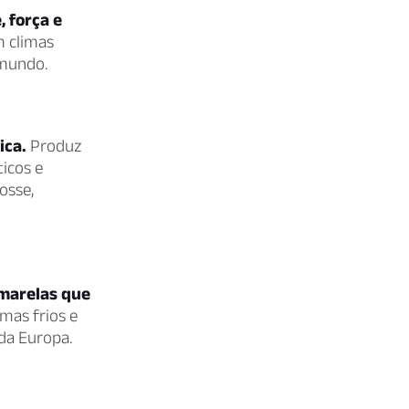
 força e
m climas
 mundo.
ica.
Produz
icos e
osse,
amarelas que
mas frios e
da Europa.