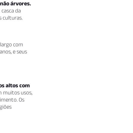
 não árvores.
 casca da
 culturas.
largo com
anos, e seus
os altos com
m muitos usos,
limento. Os
giões