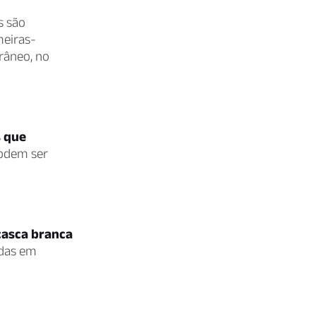
s são
meiras-
râneo, no
s que
podem ser
casca branca
adas em