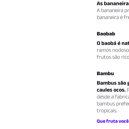
As bananeira
A bananeira pr
bananeira é f
Baobab
O baobá é nat
ramos nodosos 
frutos são ric
Bambu
Bambus são g
caules ocos.
P
desde a fabric
bambus prefer
tropicais.
Que fruta você