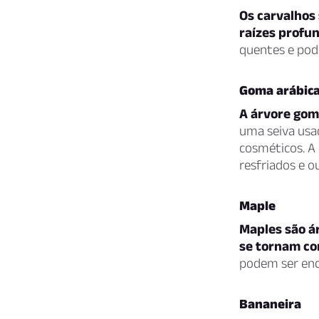
Os carvalhos 
raízes profu
quentes e pod
Goma arábic
A árvore goma
uma seiva usa
cosméticos. A
resfriados e o
Maple
Maples são á
se tornam co
podem ser enc
Bananeira