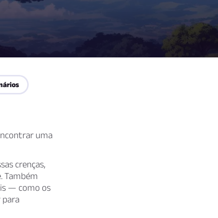
nários
encontrar uma
as crenças,
re. Também
eis — como os
 para