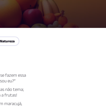
 Natureza
 se fazem essa
 sou eu?”
Mas não tema;
a frutas!
um maracujá,