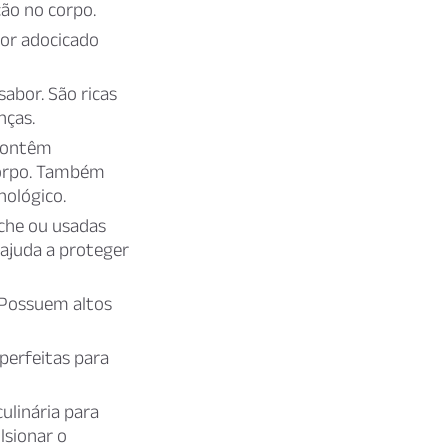
ão no corpo.
bor adocicado
sabor. São ricas
nças.
 Contêm
corpo. Também
nológico.
che ou usadas
 ajuda a proteger
 Possuem altos
perfeitas para
ulinária para
lsionar o