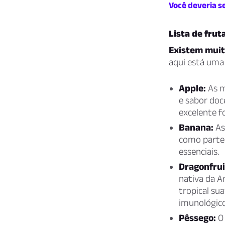
Você deveria se
Lista de frut
Existem muit
aqui está uma
Apple:
As m
e sabor doc
excelente fo
Banana:
As
como parte 
essenciais.
Dragonfrui
nativa da A
tropical su
imunológico
Pêssego:
O 