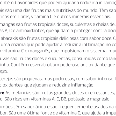
contém flavonoides que podem ajudar a reduzir a inflamaç
is são uma das frutas mais nutritivas do mundo. Têm sa
ricos em fibras, vitamina C e outros minerais essenciais.
angas são frutas tropicais doces, suculentas e cheias de 
s A, C e antioxidantes, que ajudam a proteger contra doe
abacaxis são frutas tropicais deliciosas com sabor doce.
 uma enzima que pode ajudar a reduzir a inflamação no 
m vitamina C e manganês, que impulsionam o sistema imu
uvas são frutas doces e suculentas, consumidas como lan
vinho. Contêm resveratrol, um poderoso antioxidante que
ças.
cerejas são pequenas, mas poderosas, com sabor intenso.
ntioxidantes, que ajudam a reduzir a inflamação.
n:
As melancias são frutas grandes, doces e refrescantes, 
o. São ricas em vitaminas A, C, B6, potássio e magnésio.
limões têm sabor ácido e são frequentemente usados na c
abor. São uma ótima fonte de vitamina C, que ajuda a impu