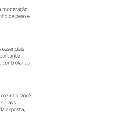
om moderação
anho de peso e
 essenciais
mportante
 controlar as
 cozinha. Você
 sprays
da exposta,