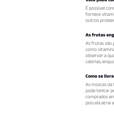
É possível co
fornece vitami
outros proble
As frutas en
As frutas são 
como vitaminas
observar a qu
calorias, enqu
Como se livra
As moscas da 
pode tentar p
comprados em 
pois ela atrai 