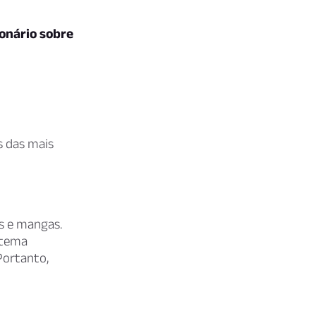
ionário sobre
 das mais
is e mangas.
stema
Portanto,