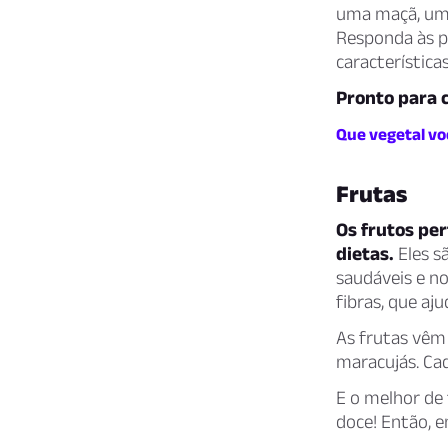
uma maçã, uma
Responda às p
característica
Pronto para 
Que vegetal vo
Frutas
Os frutos pe
dietas.
Eles s
saudáveis e n
fibras, que a
As frutas vêm
maracujás. Cad
E o melhor de
doce! Então, 