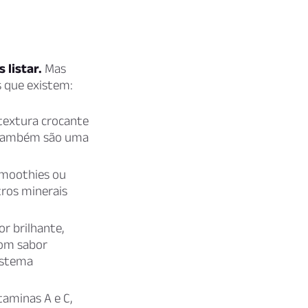
 listar.
Mas
s que existem:
textura crocante
s também são uma
smoothies ou
tros minerais
r brilhante,
com sabor
sistema
taminas A e C,