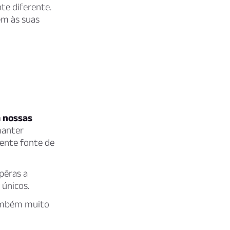
e diferente.
em às suas
 nossas
manter
ente fonte de
pêras a
 únicos.
também muito