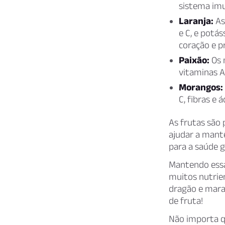
sistema imu
Laranja:
As 
e C, e potá
coração e p
Paixão:
Os 
vitaminas A 
Morangos:
C, fibras e 
As frutas são 
ajudar a mantê
para a saúde g
Mantendo essa
muitos nutrien
dragão e marac
de fruta!
Não importa q