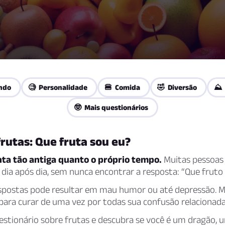
ndo
🧐 Personalidade
🍔 Comida
🤣 Diversão
⛰️
🤓 Mais questionários
frutas: Que fruta sou eu?
ta tão antiga quanto o próprio tempo.
Muitas pessoas
 dia após dia, sem nunca encontrar a resposta: “Que fruto
respostas pode resultar em mau humor ou até depressão. 
ara curar de uma vez por todas sua confusão relacionada 
estionário sobre frutas e descubra se você é um dragão, 