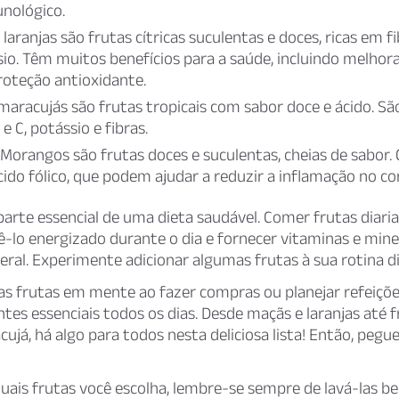
nológico.
laranjas são frutas cítricas suculentas e doces, ricas em f
ssio. Têm muitos benefícios para a saúde, incluindo melhor
roteção antioxidante.
maracujás são frutas tropicais com sabor doce e ácido. Sã
e C, potássio e fibras.
Morangos são frutas doces e suculentas, cheias de sabor
ácido fólico, que podem ajudar a reduzir a inflamação no co
parte essencial de uma dieta saudável. Comer frutas diar
-lo energizado durante o dia e fornecer vitaminas e miner
eral. Experimente adicionar algumas frutas à sua rotina di
s frutas em mente ao fazer compras ou planejar refeiçõe
tes essenciais todos os dias. Desde maçãs e laranjas até 
ujá, há algo para todos nesta deliciosa lista! Então, peg
uais frutas você escolha, lembre-se sempre de lavá-las b