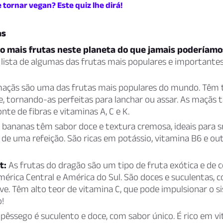
 tornar vegan? Este quiz lhe dirá!
as
o mais frutas neste planeta do que jamais poderíamos
 lista de algumas das frutas mais populares e importante
açãs são uma das frutas mais populares do mundo. Têm 
e, tornando-as perfeitas para lanchar ou assar. As maçã
nte de fibras e vitaminas A, C e K.
 bananas têm sabor doce e textura cremosa, ideais para 
de uma refeição. São ricas em potássio, vitamina B6 e ou
t:
As frutas do dragão são um tipo de fruta exótica e de co
mérica Central e América do Sul. São doces e suculentas, 
ave. Têm alto teor de vitamina C, que pode impulsionar o 
!
pêssego é suculento e doce, com sabor único. É rico em vi