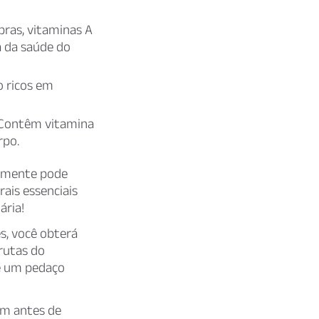
ibras, vitaminas A
a da saúde do
o ricos em
. Contêm vitamina
rpo.
iamente pode
ais essenciais
ária!
s, você obterá
frutas do
ue um pedaço
em antes de