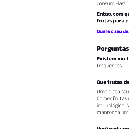
consumi-las! D
Então, com q
frutas para d
Qual é o seu d
Perguntas
Existem muit
frequentes:
Que frutas d
Uma dieta saud
Comer frutas r
imunológico. M
mantenha um e
Você pode co