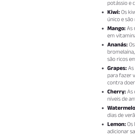
potássio e 
Kiwi:
Os kiw
único e são 
Mango:
As m
em vitamina
Ananás:
Os 
bromelaína,
são ricos e
Grapes:
As 
para fazer 
contra doen
Cherry:
As 
níveis de a
Watermelo
dias de verã
Lemon:
Os 
adicionar s