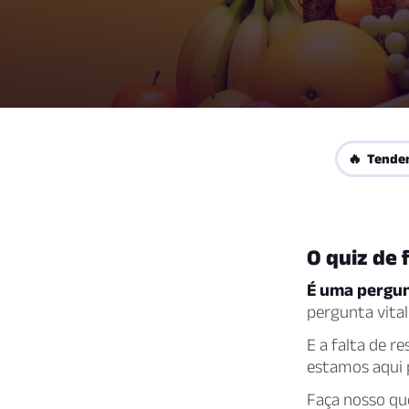
🔥 Tende
O quiz de 
É uma pergun
pergunta vital
E a falta de 
estamos aqui p
Faça nosso qu