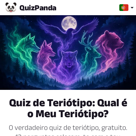
Quiz
Panda
Quiz de Teriótipo: Qual é
o Meu Teriótipo?
O verdadeiro quiz de teriótipo, gratuito.