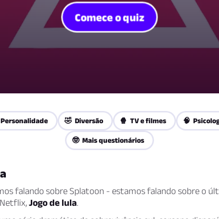
Comece o quiz
 Personalidade
🤣 Diversão
🍿 TV e filmes
🧠 Psicolo
🤓 Mais questionários
la
mos falando sobre Splatoon - estamos falando sobre o ú
Netflix,
Jogo de lula
.