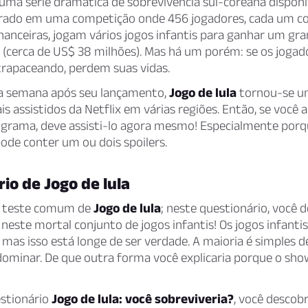
ma série dramática de sobrevivência sul-coreana disponív
rado em uma competição onde 456 jogadores, cada um c
inanceiras, jogam vários jogos infantis para ganhar um gr
s (cerca de US$ 38 milhões). Mas há um porém: se os joga
trapaceando, perdem suas vidas.
a semana após seu lançamento,
Jogo de lula
tornou-se u
 assistidos da Netflix em várias regiões. Então, se você 
rograma, deve assisti-lo agora mesmo! Especialmente porq
ode conter um ou dois spoilers.
io de Jogo de lula
m teste comum de
Jogo de lula
; neste questionário, você 
 neste mortal conjunto de jogos infantis! Os jogos infant
, mas isso está longe de ser verdade. A maioria é simples d
 dominar. De que outra forma você explicaria porque o sh
estionário
Jogo de lula: você sobreviveria?
, você descob