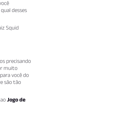
você
 qual desses
iz Squid
dos precisando
er muito
 para você do
e são tão
 ao
Jogo de