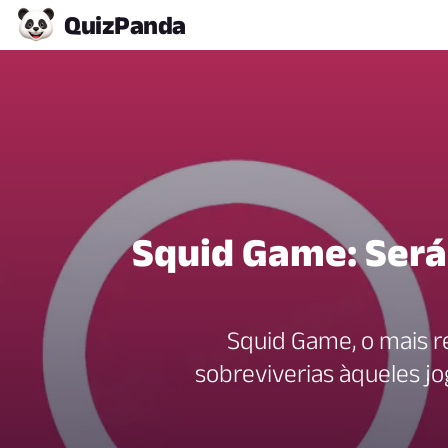
Quiz
Panda
Squid Game: Será
Squid Game, o mais r
sobreviverias àqueles jo