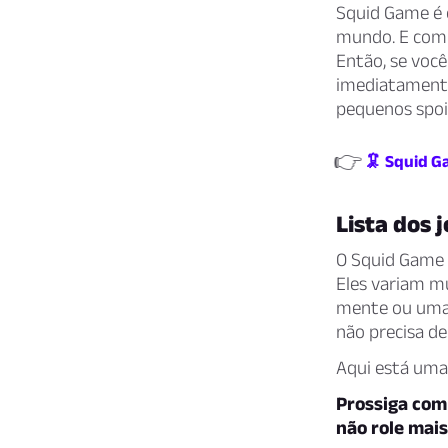
Squid Game é o
mundo. E com 
Então, se você
imediatamente!
pequenos spoil
👉
🦑 Squid G
Lista dos 
O Squid Game a
Eles variam m
mente ou uma 
não precisa de
Aqui está uma 
Prossiga com 
não role mais