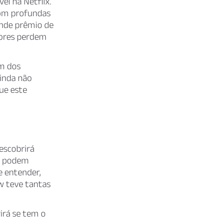
el na Netflix.
om profundas
ande prêmio de
dores perdem
m dos
ainda não
ue este
descobrirá
is podem
e entender,
ow teve tantas
rirá se tem o