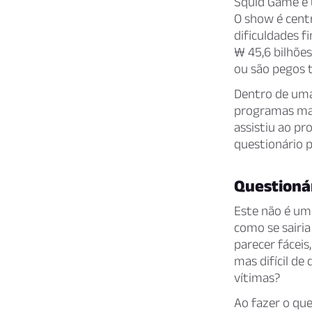
Squid Game é u
O show é cent
dificuldades f
₩ 45,6 bilhõe
ou são pegos 
Dentro de um
programas mais
assistiu ao p
questionário p
Questionár
Este não é u
como se sairia
parecer fáceis
mas difícil de
vítimas?
Ao fazer o qu