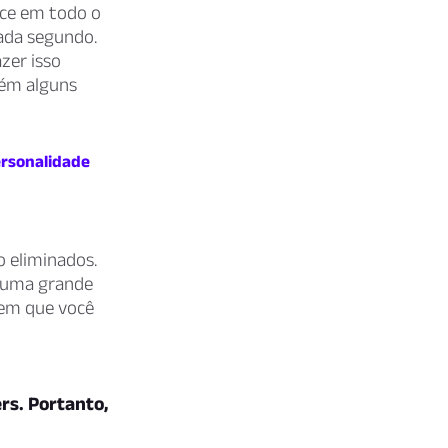
sce em todo o
ada segundo.
zer isso
tém alguns
ersonalidade
o eliminados.
o uma grande
 em que você
rs. Portanto,