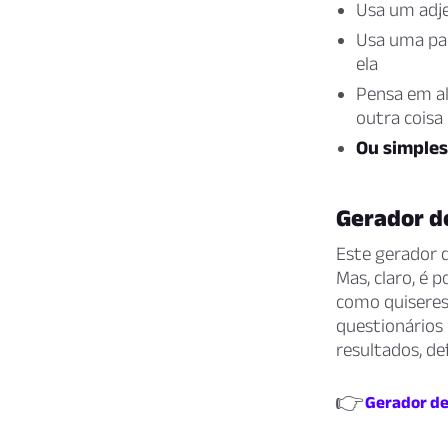
Usa um adje
Usa uma par
ela
Pensa em al
outra coisa
Ou simples
Gerador d
Este gerador 
Mas, claro, é 
como quiseres.
questionários
resultados, de
👉
Gerador de