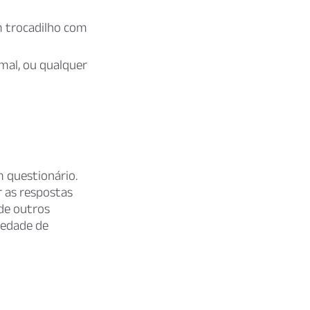
m trocadilho com
mal, ou qualquer
 questionário.
r as respostas
 de outros
iedade de