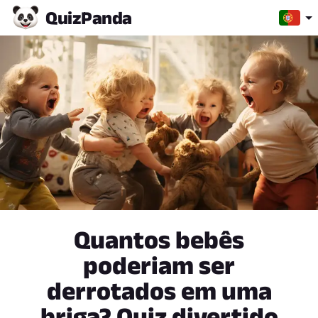
Quiz
Panda
Quantos bebês
poderiam ser
derrotados em uma
briga? Quiz divertido