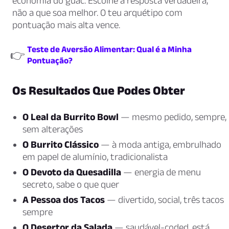
economia do guac. Escolhe a resposta verdadeira,
não a que soa melhor. O teu arquétipo com
pontuação mais alta vence.
Teste de Aversão Alimentar: Qual é a Minha
👉
Pontuação?
Os Resultados Que Podes Obter
O Leal da Burrito Bowl
— mesmo pedido, sempre,
sem alterações
O Burrito Clássico
— à moda antiga, embrulhado
em papel de alumínio, tradicionalista
O Devoto da Quesadilla
— energia de menu
secreto, sabe o que quer
A Pessoa dos Tacos
— divertido, social, três tacos
sempre
O Desertor da Salada
— saudável-coded, está