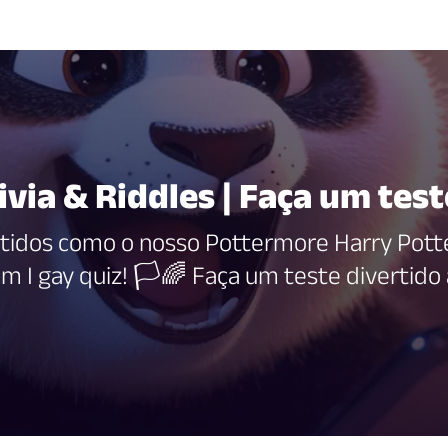
ivia & Riddles | Faça um tes
rtidos como o nosso Pottermore Harry Pott
m I gay quiz! 🏳🌈 Faça um teste divertido