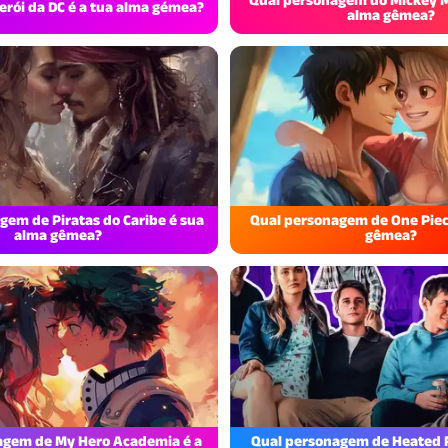
erói da DC é a tua alma gémea?
alma gêmea?
gem de Piratas do Caribe é sua
Qual personagem de One Piec
alma gêmea?
gêmea?
agem de My Hero Academia é a
Qual personagem de Heated R