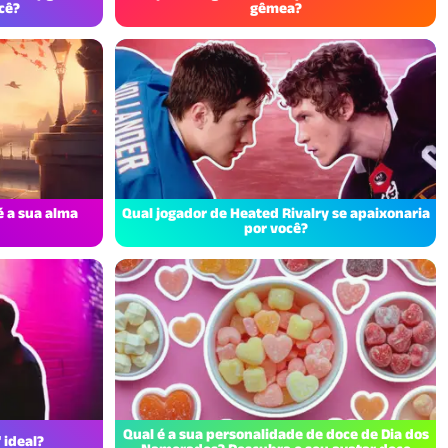
cê?
gêmea?
 a sua alma
Qual jogador de Heated Rivalry se apaixonaria
por você?
Qual é a sua personalidade de doce de Dia dos
 ideal?