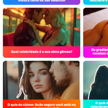
música tema de São Valentim
Descobre o 
Os gradien
Qual celebridade é a sua alma gêmea?
revelam 
O quiz 
O quiz do ciúme: Quão seguro você está no
relacionam