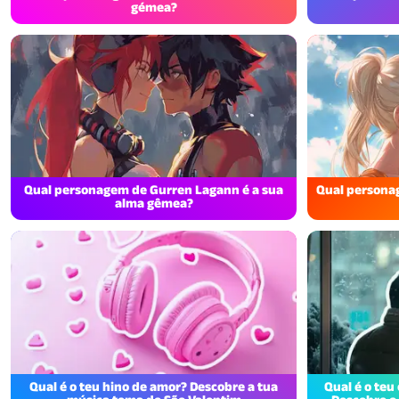
gémea?
Qual personagem de Gurren Lagann é a sua
Qual personag
alma gêmea?
Qual é o teu hino de amor? Descobre a tua
Qual é o teu