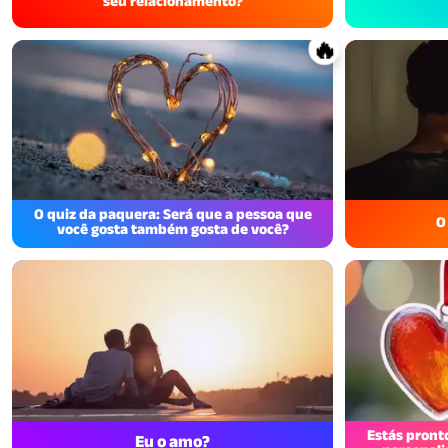
seu relacionamento?
🔥
O quiz da paquera: Será que a pessoa que
O
você gosta também gosta de você?
Estás pront
Eu o amo?