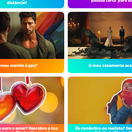
pessoa certa' para v
distância?
 meu marido é gay?
O meu casamento ac
o para o amor? Descobre a tua
És romântico ou realista? De