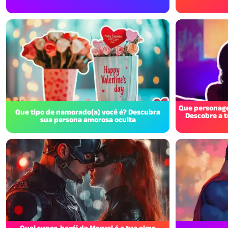
Que personage
Que tipo de namorado(a) você é? Descubra
Descobre a t
sua persona amorosa oculta
Qual super-herói da Marvel é a tua alma