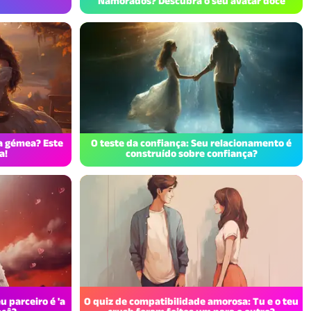
Namorados? Descubra o seu avatar doce
a gémea? Este
O teste da confiança: Seu relacionamento é
a!
construído sobre confiança?
u parceiro é 'a
O quiz de compatibilidade amorosa: Tu e o teu