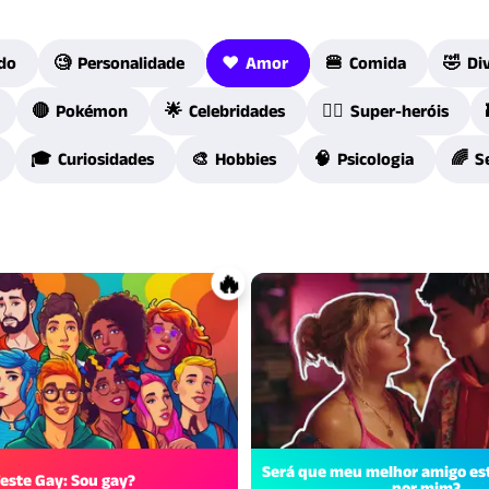
do
🧐 Personalidade
❤️ Amor
🍔 Comida
🤣 Di
🔴 Pokémon
🌟 Celebridades
🦸‍♀️ Super-heróis
🎓 Curiosidades
🎨 Hobbies
🧠 Psicologia
🌈 S
🔥
Será que meu melhor amigo es
este Gay: Sou gay?
por mim?