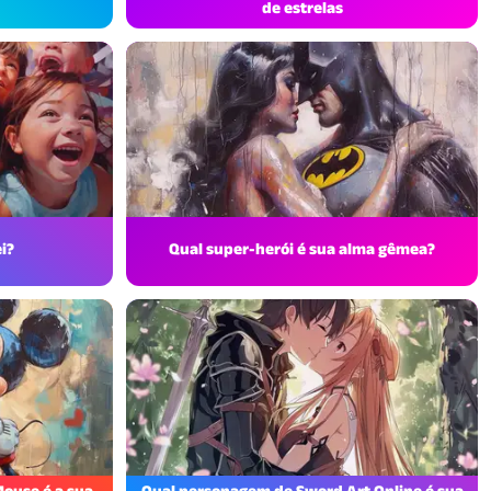
de estrelas
i?
Qual super-herói é sua alma gêmea?
ouse é a sua
Qual personagem de Sword Art Online é sua