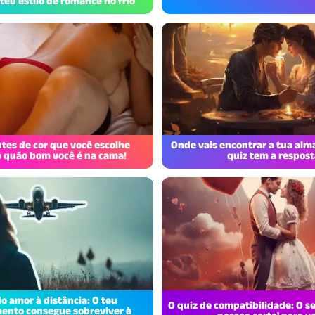
teu estilo de romance no frio
tes de cor que você escolhe
Onde vais encontrar a tua alm
o quão bom você é na cama!
quiz tem a respost
do amor à distância: O teu
O quiz de compatibilidade: O se
ento consegue sobreviver à