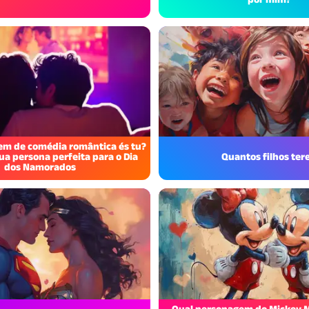
m de comédia romântica és tu?
ua persona perfeita para o Dia
Quantos filhos tere
dos Namorados
Qual personagem do Mickey M