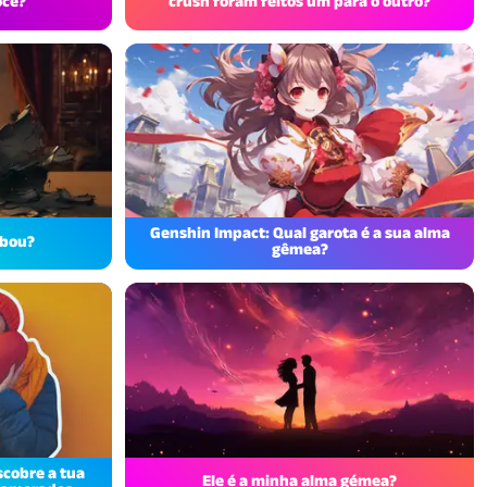
ocê?
crush foram feitos um para o outro?
Genshin Impact: Qual garota é a sua alma
abou?
gêmea?
scobre a tua
Ele é a minha alma gémea?