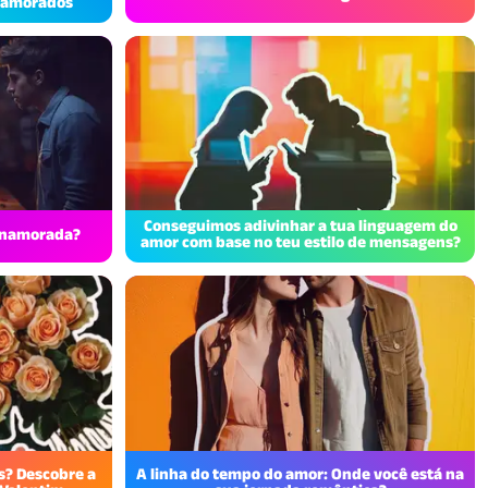
 Namorados
Conseguimos adivinhar a tua linguagem do
 namorada?
amor com base no teu estilo de mensagens?
s? Descobre a
A linha do tempo do amor: Onde você está na