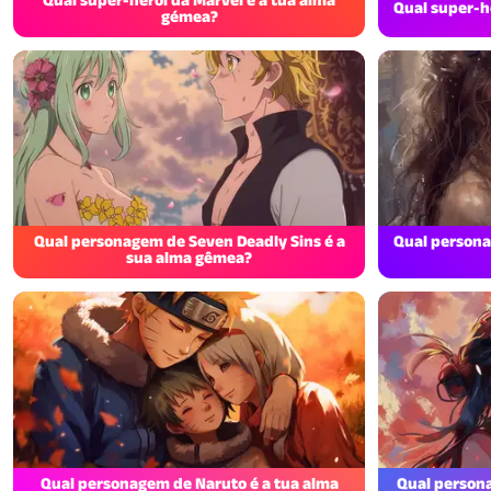
Qual super-h
gémea?
Qual personagem de Seven Deadly Sins é a
Qual persona
sua alma gêmea?
Qual personagem de Naruto é a tua alma
Qual person