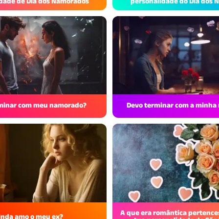
dade de Dia dos Namorados
personalidade do Dia dos
minar com meu namorado?
Devo terminar com a minha
A que era romântica pertence
inda amo o meu ex?