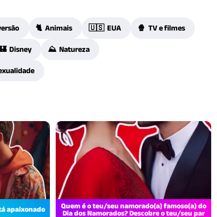
versão
🐈 Animais
🇺🇸 EUA
🍿 TV e filmes
🏰 Disney
⛰️ Natureza
exualidade
Quem é o teu/seu namorado(a) famoso(a) do
tá apaixonado
Dia dos Namorados? Descobre o teu/seu par