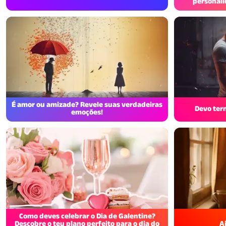
personali
É amor ou amizade? Revele suas verdadeiras
Devo ter
emoções!
Como deves celebrar o Dia de Galentine?
Descobre o teu plano perfeito para o dia do
A