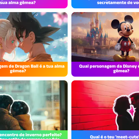
sua alma gêmea?
secretamente de vo
em de Dragon Ball é a tua alma
Qual personagem da Disney é
gémea?
gêmea?
 encontro de inverno perfeito?
Qual é o teu 'meet-cute'