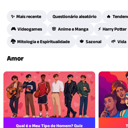
✨ Mais recente
Questionário aleatório
🔥 Tenden
🎮 Videogames
🌸 Anime e Manga
⚡ Harry Potter
🐉 Mitologia e Espiritualidade
🍁 Sazonal
🌱 Vida
Amor
Qual é o Meu Tipo de Homem? Quiz
T