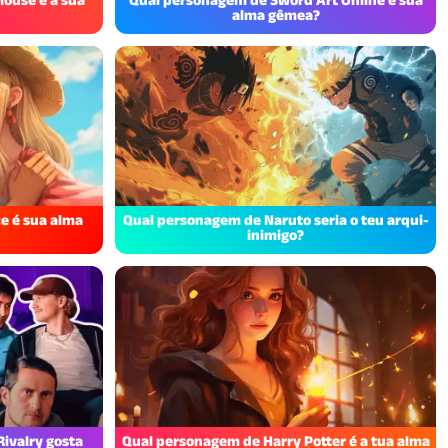
alma gêmea?
e é sua alma
Qual personagem de Naruto seria o teu arqui-
inimigo?
ivalry gosta
Qual personagem de Harry Potter é a tua alma