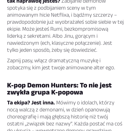
tak naprawdę jesteś?
Zabijanie demonów
spotyka się z podbijaniem sceny w tym
animowanym hicie Netflixa, i bądźmy szczerzy –
prawdopodobnie już wyobrażałeś sobie siebie w tej
ekipie. Może jesteś Rumi, bezkompromisową
liderką z sekretami. Albo Jinu, gorącym i
nawiedzonym (ech, klasyczne połączenie). Jest
tylko jeden sposób, żeby się dowiedzieć.
Zapnij pasy, włącz dramatyczną muzykę i
zobaczmy, kim jest twoje animowane alter ego.
K-pop Demon Hunters: To nie jest
zwykła grupa K-popowa
Ta ekipa? Jest inna.
Mówimy o idolach, którzy
nocą walczą z demonami, w dzień opanowują
choreografię i mają głębszą historię niż twój
ostatni „związek bez nazwy”. Każda postać ma coś
do ukrycia – wewnętrzne demony, prawdziwe