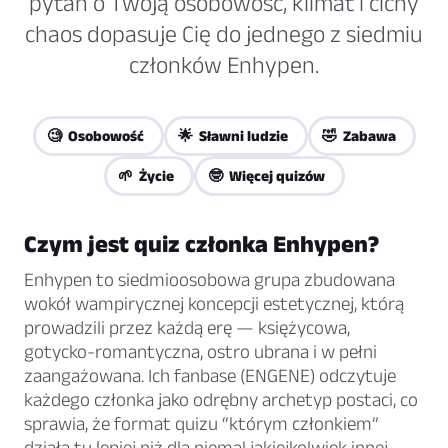
pytań o Twoją osobowość, klimat i cichy
chaos dopasuje Cię do jednego z siedmiu
członków Enhypen.
🧐 Osobowość
🌟 Sławni ludzie
🤣 Zabawa
🌱 Życie
🤓 Więcej quizów
Czym jest quiz członka Enhypen?
Enhypen to siedmioosobowa grupa zbudowana
wokół wampirycznej koncepcji estetycznej, którą
prowadzili przez każdą erę — księżycowa,
gotycko-romantyczna, ostro ubrana i w pełni
zaangażowana. Ich fanbase (ENGENE) odczytuje
każdego członka jako odrębny archetyp postaci, co
sprawia, że format quizu “którym członkiem”
działa tu lepiej niż dla niemal jakiejkolwiek innej