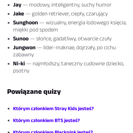
Jay
— modowy, inteligentny, suchy humor
Jake
— golden retriever, ciepły, czarujący
Sunghoon
— wizualny, energia lodowego księcia,
miękki pod spodem
Sunoo
— słońce, gadatliwy, otwarcie czuły
Jungwon
— lider-maknae, dojrzały, po cichu
zabawny
Ni-ki
— najmłodszy, taneczny cudowne dziecko,
psotny
Powiązane quizy
Którym członkiem Stray Kids jesteś?
Którym członkiem BTS jesteś?
Którym członkiem Blackpink jesteś?