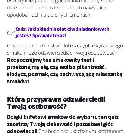
oszczędnie, podczas gotowania lub przy stole –
może wiele powiedzieć o Twoich nawykach,
upodobaniach i ulubionych smakach.
Quiz: Jaki składnik płatków śniadaniowych
👉
jesteś? Sprawdź teraz!
Czy odrobina ich historii lub szczypta wyrazistego
smaku może odzwierciedlać Twoją osobowość?
Rozpocznijmy ten smakowity test i
przekonajmy się, czy wolisz pikantność,
słodycz, posmak, czy zachwycającą mieszankę
smaków!
Która przyprawa odzwierciedli
Twoją osobowość?
Dzięki bufetowi smaków do wyboru, ten quiz
zaostrzy Twoją ciekawość i pozostawi głód
odpowiedzi!
Czy będziesz ukochanym ketchupem,