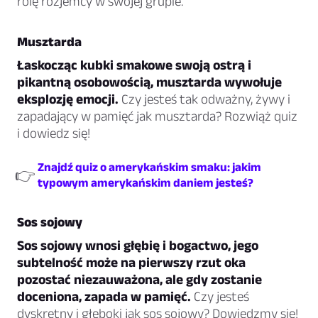
rolę rozjemcy w swojej grupie.
Musztarda
Łaskocząc kubki smakowe swoją ostrą i
pikantną osobowością, musztarda wywołuje
eksplozję emocji.
Czy jesteś tak odważny, żywy i
zapadający w pamięć jak musztarda? Rozwiąż quiz
i dowiedz się!
Znajdź quiz o amerykańskim smaku: jakim
👉
typowym amerykańskim daniem jesteś?
Sos sojowy
Sos sojowy wnosi głębię i bogactwo, jego
subtelność może na pierwszy rzut oka
pozostać niezauważona, ale gdy zostanie
doceniona, zapada w pamięć.
Czy jesteś
dyskretny i głęboki jak sos sojowy? Dowiedzmy się!