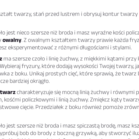
ształt twarzy, stań przed lustrem i obrysuj kontur twarzy
oło jest nieco szersze niż broda i masz wyraźne kości poli
y
owalny
. Z owalnym kształtem twarzy prawie każda fryz
sz eksperymentować z różnymi długościami i stylami.
z
ma szersze czoło i linię żuchwy, z miękkimi kątami przy 
 Wybieraj fryzury, które dodają wysokości Twojej twarzy,
ywka z boku. Unikaj prostych cięć, które sprawią, że twarz
cze bardziej okrągło.
twarz
charakteryzuje się mocną linią żuchwy i równymi 
 kośćmi policzkowymi i linią żuchwy. Zmiękcz kąty twarzy
rstwowe cięcie. Przedziałek z boku również pomoże zró
oło jest szersze niż broda i masz spiczastą brodę, masz ks
Wypróbuj bob do brody z boczną grzywką, aby stworzyć iluz