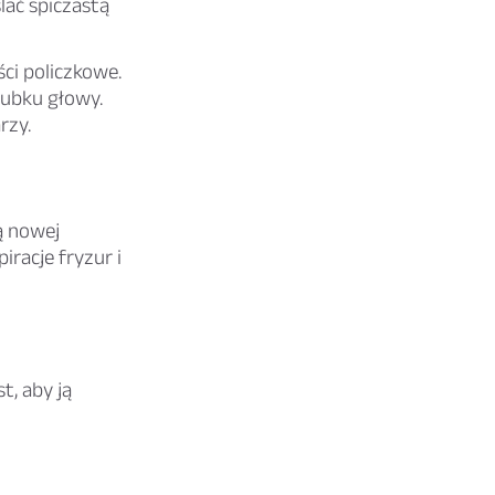
lać spiczastą
ci policzkowe.
zubku głowy.
rzy.
ą nowej
iracje fryzur i
t, aby ją