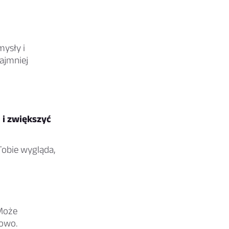
mysły i
najmniej
 i zwiększyć
Tobie wygląda,
Może
lowo.