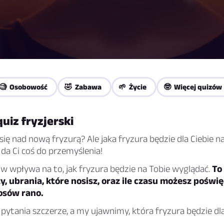
🧐 Osobowość
🤣 Zabawa
🌱 Życie
🤓 Więcej quizów
uiz fryzjerski
ię nad nową fryzurą? Ale jaka fryzura będzie dla Ciebie n
i da Ci coś do przemyślenia!
w wpływa na to, jak fryzura będzie na Tobie wyglądać.
To
y, ubrania, które nosisz, oraz ile czasu możesz poświę
osów rano.
ytania szczerze, a my ujawnimy, która fryzura będzie dla