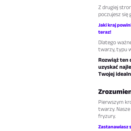
Z drugiej str
poczujesz się 
Jaki kraj powi
teraz!
Dlatego ważne 
twarzy, typu w
Rozwiąż ten q
uzyskać najl
Twojej idealn
Zrozumien
Pierwszym krok
twarzy. Nasze 
fryzury.
Zastanawiasz s