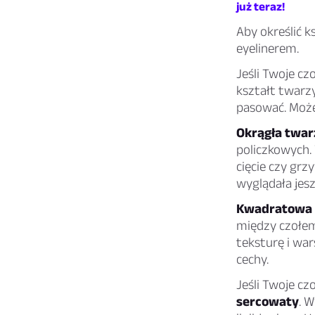
już teraz!
Aby określić k
eyelinerem.
Jeśli Twoje cz
kształt twarz
pasować. Może
Okrągła twar
policzkowych.
cięcie czy grz
wyglądała jesz
Kwadratowa 
między czołem,
teksturę i wa
cechy.
Jeśli Twoje cz
sercowaty
. 