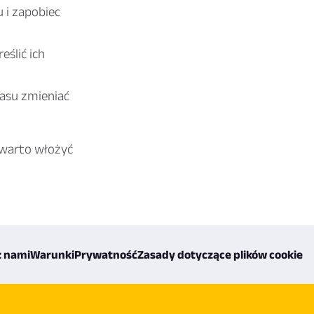
 i zapobiec
ślić ich
zasu zmieniać
 warto włożyć
z nami
Warunki
Prywatność
Zasady dotyczące plików cookie