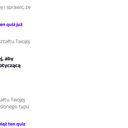
 i sprawić, że
en quiz już
ształtu Twojej
j, aby
otyczącą
ałtu Twojej
eślonego typu
iąż ten quiz