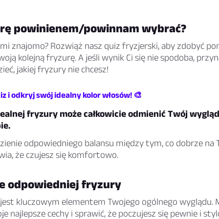
urę powinienem/powinnam wybrać?
zmi znajomo? Rozwiąż nasz quiz fryzjerski, aby zdobyć po
woją kolejną fryzurę. A jeśli wynik Ci się nie spodoba, przy
eć, jakiej fryzury nie chcesz!
z i odkryj swój idealny kolor włosów! 🎨
dealnej fryzury może całkowicie odmienić Twój wygląd
ie.
ezienie odpowiedniego balansu między tym, co dobrze na 
wia, że czujesz się komfortowo.
ie odpowiedniej fryzury
 jest kluczowym elementem Twojego ogólnego wyglądu. 
je najlepsze cechy i sprawić, że poczujesz się pewnie i sty