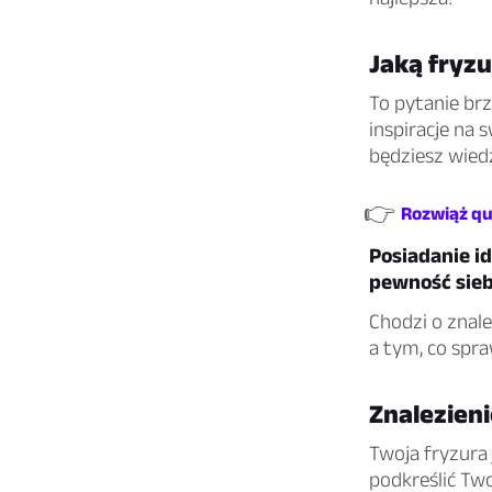
Jaką fryz
To pytanie br
inspiracje na s
będziesz wiedzi
👉
Rozwiąż qui
Posiadanie i
pewność sieb
Chodzi o znal
a tym, co spra
Znalezien
Twoja fryzura
podkreślić Two