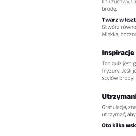
linii żuchwy. 
brodę.
Twarz w kszt
Stwórz równow
Miękka, boczn
Inspiracje
Ten quiz jest 
fryzury. Jeśli
stylów brody!
Utrzymani
Gratulacje, zna
utrzymać, aby 
Oto kilka ws