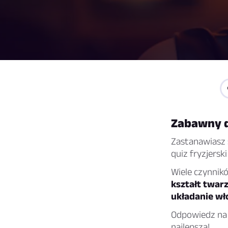
Zabawny q
Zastanawiasz s
quiz fryzjersk
Wiele czynnikó
kształt twarz
układanie wł
Odpowiedz na p
najlepsza!