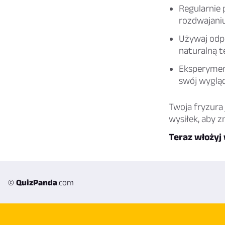
Regularnie 
rozdwajaniu
Używaj odp
naturalną t
Eksperyment
swój wygląd
Twoja fryzura
wysiłek, aby zn
Teraz włożyj 
©
QuizPanda
.com