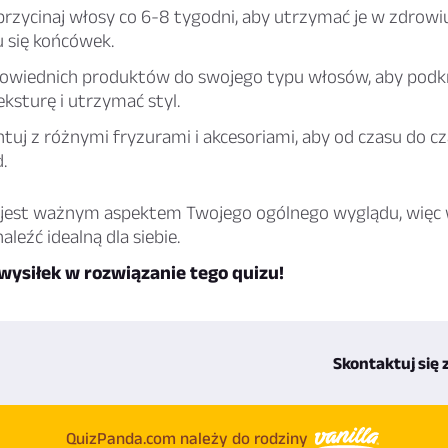
przycinaj włosy co 6-8 tygodni, aby utrzymać je w zdrowiu
 się końcówek.
owiednich produktów do swojego typu włosów, aby podkre
eksturę i utrzymać styl.
uj z różnymi fryzurami i akcesoriami, aby od czasu do c
.
 jest ważnym aspektem Twojego ogólnego wyglądu, więc
aleźć idealną dla siebie.
wysiłek w rozwiązanie tego quizu!
Skontaktuj się 
QuizPanda.com należy do rodziny