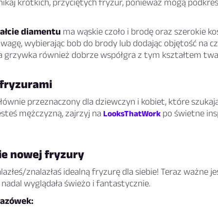
Unikaj krótkich, przyciętych fryzur, ponieważ mogą podkreś
ałcie diamentu
ma wąskie czoło i brodę oraz szerokie koś
agę, wybierając bob do brody lub dodając objętość na c
a grzywka również dobrze współgra z tym kształtem twa
 fryzurami
głównie przeznaczony dla dziewczyn i kobiet, które szukaj
 jesteś mężczyzną, zajrzyj na
po świetne insp
LooksThatWork
e nowej fryzury
lazłeś/znalazłaś idealną fryzurę dla siebie! Teraz ważne jes
nadal wyglądała świeżo i fantastycznie.
kazówek: