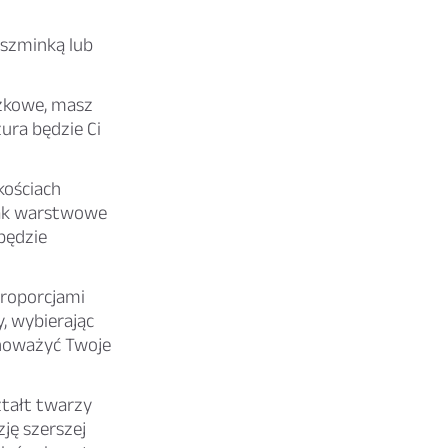
 szminką lub
czkowe, masz
ura będzie Ci
kościach
 jak warstwowe
 będzie
proporcjami
, wybierając
wnoważyć Twoje
ztałt twarzy
ję szerszej