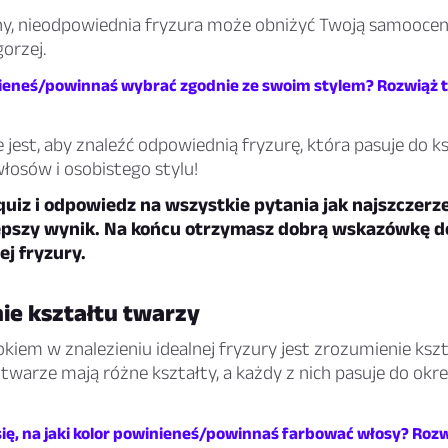
ony, nieodpowiednia fryzura może obniżyć Twoją samoocenę
gorzej.
nieneś/powinnaś wybrać zgodnie ze swoim stylem? Rozwiąż t
jest, aby znaleźć odpowiednią fryzurę, która pasuje do k
łosów i osobistego stylu!
uiz i odpowiedz na wszystkie pytania jak najszczerze
epszy wynik. Na końcu otrzymasz dobrą wskazówkę d
ej fryzury.
ie kształtu twarzy
iem w znalezieniu idealnej fryzury jest zrozumienie kszt
twarze mają różne kształty, a każdy z nich pasuje do okr
ię, na jaki kolor powinieneś/powinnaś farbować włosy? Rozw