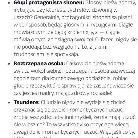
Głupi protagonista shonen:
Głośny, nieświadomy,
irytujący. Czy któreś z tych słów dzwonią w
uszach? Generalnie, protagoniści shonen są pisani
w ten sposób, będąc głośnymi i irytującymi. Ciągle
mówią o tym, że będą królem x, y, z — ciągle
mówią o tym, że osiągną swój cel. Ci faceci nigdy się
nie poddają, bez względu na to, z jakimi
trudnościami się spotykają.
Roztrzepana osoba:
Całkowicie nieświadoma
świata wokół siebie. Roztrzepana osoba zazwyczaj
będzie tam dla komediowego odciążenia, robiąc
głupie rzeczy, które sprawiają, że zastanawiasz się,
czy jesteś mądry, mając zdrowy rozsądek.
Tsundere:
Ci ludzie nigdy nie wydają się chcieć
przyznać się do swoich romantycznych uczuć;
zrobią wszystko, aby inni myśleli, że nie mają uczuć.
Ale wiesz co? To wszystko tylko przyciąga więcej
uwagi do ich romantycznych uczuć. Więc jeśli to ty,