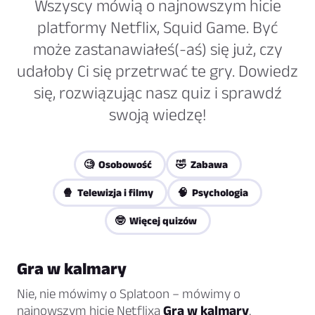
Wszyscy mówią o najnowszym hicie
platformy Netflix, Squid Game. Być
może zastanawiałeś(-aś) się już, czy
udałoby Ci się przetrwać te gry. Dowiedz
się, rozwiązując nasz quiz i sprawdź
swoją wiedzę!
🧐 Osobowość
🤣 Zabawa
🍿 Telewizja i filmy
🧠 Psychologia
🤓 Więcej quizów
Gra w kalmary
Nie, nie mówimy o Splatoon – mówimy o
najnowszym hicie Netflixa
Gra w kalmary
.