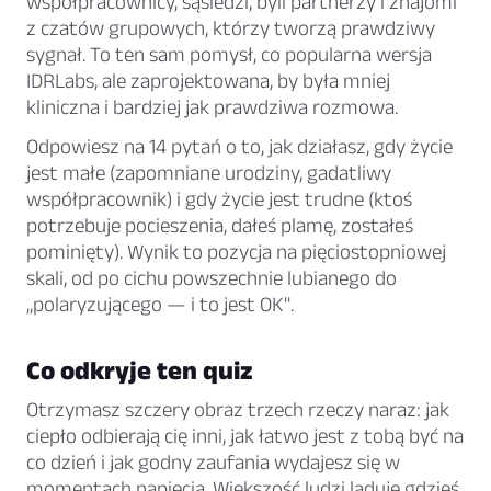
współpracownicy, sąsiedzi, byli partnerzy i znajomi
z czatów grupowych, którzy tworzą prawdziwy
sygnał. To ten sam pomysł, co popularna wersja
IDRLabs, ale zaprojektowana, by była mniej
kliniczna i bardziej jak prawdziwa rozmowa.
Odpowiesz na 14 pytań o to, jak działasz, gdy życie
jest małe (zapomniane urodziny, gadatliwy
współpracownik) i gdy życie jest trudne (ktoś
potrzebuje pocieszenia, dałeś plamę, zostałeś
pominięty). Wynik to pozycja na pięciostopniowej
skali, od po cichu powszechnie lubianego do
„polaryzującego — i to jest OK".
Co odkryje ten quiz
Otrzymasz szczery obraz trzech rzeczy naraz: jak
ciepło odbierają cię inni, jak łatwo jest z tobą być na
co dzień i jak godny zaufania wydajesz się w
momentach napięcia. Większość ludzi ląduje gdzieś