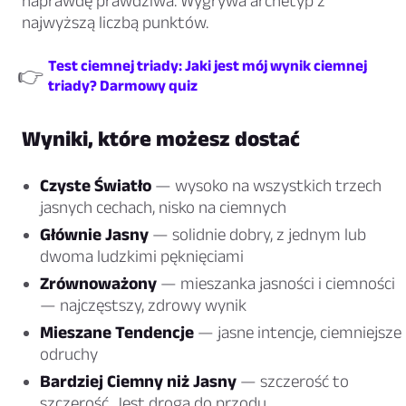
naprawdę prawdziwa. Wygrywa archetyp z
najwyższą liczbą punktów.
Test ciemnej triady: Jaki jest mój wynik ciemnej
👉
triady? Darmowy quiz
Wyniki, które możesz dostać
Czyste Światło
— wysoko na wszystkich trzech
jasnych cechach, nisko na ciemnych
Głównie Jasny
— solidnie dobry, z jednym lub
dwoma ludzkimi pęknięciami
Zrównoważony
— mieszanka jasności i ciemności
— najczęstszy, zdrowy wynik
Mieszane Tendencje
— jasne intencje, ciemniejsze
odruchy
Bardziej Ciemny niż Jasny
— szczerość to
szczerość. Jest droga do przodu.