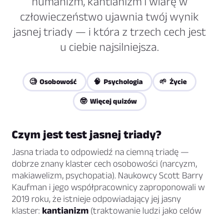
humanizm, kantianizm i wiarę w
człowieczeństwo ujawnia twój wynik
jasnej triady — i która z trzech cech jest
u ciebie najsilniejsza.
🧐 Osobowość
🧠 Psychologia
🌱 Życie
🤓 Więcej quizów
Czym jest test jasnej triady?
Jasna triada to odpowiedź na ciemną triadę —
dobrze znany klaster cech osobowości (narcyzm,
makiawelizm, psychopatia). Naukowcy Scott Barry
Kaufman i jego współpracownicy zaproponowali w
2019 roku, że istnieje odpowiadający jej jasny
klaster:
kantianizm
(traktowanie ludzi jako celów