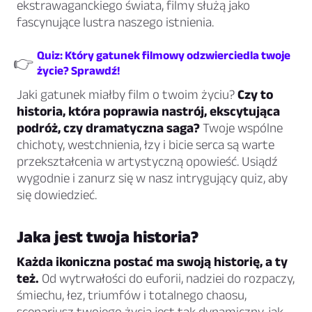
ekstrawaganckiego świata, filmy służą jako
fascynujące lustra naszego istnienia.
Quiz: Który gatunek filmowy odzwierciedla twoje
👉
życie? Sprawdź!
Jaki gatunek miałby film o twoim życiu?
Czy to
historia, która poprawia nastrój, ekscytująca
podróż, czy dramatyczna saga?
Twoje wspólne
chichoty, westchnienia, łzy i bicie serca są warte
przekształcenia w artystyczną opowieść. Usiądź
wygodnie i zanurz się w nasz intrygujący quiz, aby
się dowiedzieć.
Jaka jest twoja historia?
Każda ikoniczna postać ma swoją historię, a ty
też.
Od wytrwałości do euforii, nadziei do rozpaczy,
śmiechu, łez, triumfów i totalnego chaosu,
scenariusz twojego życia jest tak dynamiczny, jak